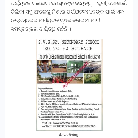
ପର୍ଯ୍ୟଟନ ବଢାଇବା ସମସ୍ତଙ୍କ ଦାୟିତ୍ୱ । ପୁରୀ, କୋଣାର୍କ,
ଚିଲିକା ସବୁ ଅଂଚଳକୁ ମିଶାଇ ପର୍ଯ୍ୟଟକମାନଙ୍କ ପାଇଁ ଏକ
ଉଚ୍ଚସ୍ତରର ପର୍ଯ୍ୟଟନ ସ୍ଥଳ ବନାଇବା ପାଇଁ
ସମସ୍ତଙ୍କର ଦାୟିତ୍ୱ ରହିଛି ।
Advertising: