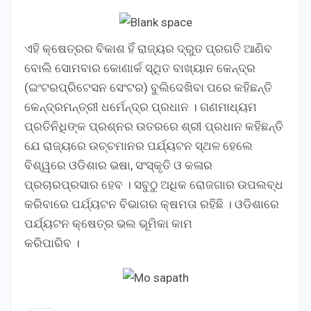
ଏହି କ୍ଷେତ୍ରର ବିକାଶ ହିଁ ରାଜ୍ୟର ଦ୍ରୁତ ପ୍ରଗତି ଆଣିବ
ବୋଲି ସୋମବାର କୋଣାର୍କ ସ୍ଥିତ ବାଖ୍ୟାନ କେନ୍ଦ୍ର
(ଇଂଟରପ୍ରିଟେସନ ସେଂଟର) ବୁଲିଦେଖିବା ପରେ କହିଛନ୍ତି
କେନ୍ଦ୍ରମନ୍ତ୍ରୀ ଧର୍ମେନ୍ଦ୍ର ପ୍ରଧାନ । ଗଣମାଧ୍ୟମ
ପ୍ରତିନିଧିଙ୍କ ପ୍ରଶ୍ନର ଉତରରେ ଶ୍ରୀ ପ୍ରଧାନ କହିଛନ୍ତି
ଯେ ରାଜ୍ୟରେ ଉଚ୍ଚମାନର ପର୍ଯ୍ୟଟନ ସ୍ଥଳ ହେଲେ
ବିଶ୍ୱରେ ଓଡିଶାର ଭଷା, ସଂସ୍କୃତି ଓ କଳାର
ପ୍ରଚାରପ୍ରସାର ହେବ । ସବୁଠୁ ଅଧିକ ରୋଜଗାର ଉପଲବ୍ଧ
କରିବାରେ ପର୍ଯ୍ୟଟନ ବିଭାଗର କ୍ଷମତା ରହିଛି । ଓଡିଶାରେ
ପର୍ଯ୍ୟଟନ କ୍ଷେତ୍ର ଭଲ ଭୂମିକା କାମ
କରିପାରିବ ।