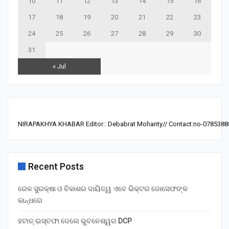
10
11
12
13
14
15
16
17
18
19
20
21
22
23
24
25
26
27
28
29
30
31
« Jul
NIRAPAKHYA KHABAR Editor:: Debabrat Mohanty// Contact:no-0785388
Recent Posts
ରେଳ ସୁରକ୍ଷା ଓ ବିକାଶର ଦାୟିତ୍ୱ ଏବେ ଭିକ୍ଟର ଜୋସେଫଙ୍କ
କାନ୍ଧରେ
ହଟାତ୍ ଇସ୍ତଫା ଦେଲେ ଭୁବନେଶ୍ୱର DCP