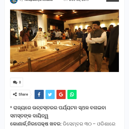
0
Share
* ରାଜ୍ୟରେ ଉଚ୍ଚସ୍ତରର ପର୍ଯ୍ୟଟନ ସ୍ଥଳ ବନାଇବା
ସମସ୍ତଙ୍କ ଦାୟିତ୍ୱ
କୋଣାର୍କ,ନିରପେକ୍ଷ ଖବର:
ଡିସେମ୍ବର ୩୦ – ଓଡିଶାରେ