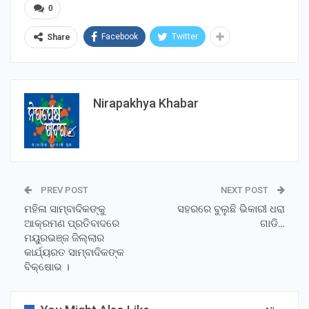
0
Facebook
Twitter
Share
Nirapakhya Khabar
PREV POST
NEXT POST
ମହିଳା ସାମ୍ବାଦିକଙ୍କୁ
ସହରରେ ବୁଲୁଛି ଭିକାରୀ ଧରା
ଆକ୍ରମଣ ପ୍ରତିବାଦରେ
ଗାଡି…
ମୟୁରଭଞ୍ଜ ଜିଲ୍ଲାର
କାର୍ଯ୍ୟରତ ସାମ୍ବାଦିକଙ୍କ
ବିକ୍ଷୋଭ ।