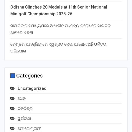
Odisha Clinches 20 Medals at 11th Senior National
Minigolf Championship 2025-26
ସାମାଜିକ ଗଣମାଧ୍ୟମରେ ଅଶାଳୀନ ମନ୍ତବ୍ୟ ବିରୋଧରେ ସାଇବର
ଥାନାରେ ଏତଲା
ଟେଣ୍ଡର ପ୍ରକ୍ରିୟାରେ ସ୍ୱଚ୍ଛତା ନେଇ ପ୍ରଶ୍ନ, ଅନିୟମିତତା
ଅଭିଯୋଗ
Categories
Uncategorized
ଖେଳ
ଚଳଚିତ୍ର
ଦୁର୍ଘଟଣା
ଫୋଟୋଗ୍ରାଫୀ