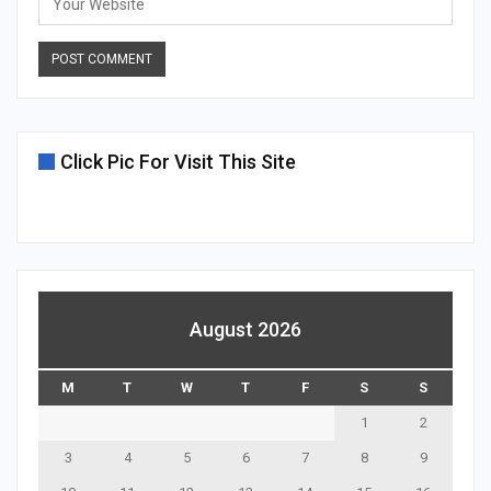
Click Pic For Visit This Site
August 2026
M
T
W
T
F
S
S
1
2
3
4
5
6
7
8
9