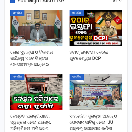
You Might Also Like
All
ସାମାଜିକ
ସାମାଜିକ
ରେଳ ସୁରକ୍ଷା ଓ ବିକାଶର
ହଟାତ୍ ଇସ୍ତଫା ଦେଲେ
ଦାୟିତ୍ୱ ଏବେ ଭିକ୍ଟର
ଭୁବନେଶ୍ୱର DCP
ଜୋସେଫଙ୍କ କାନ୍ଧରେ
ସାମାଜିକ
ସାମାଜିକ
ଟେଣ୍ଡର ପ୍ରକ୍ରିୟାରେ
ସାମ୍ବାଦିକ ସୁରକ୍ଷା ଆଇନ୍ ଓ
ସ୍ୱଚ୍ଛତା ନେଇ ପ୍ରଶ୍ନ,
ପେନସନ ଦାବିକୁ ନେଇ IJU
ଅନିୟମିତତା ଅଭିଯୋଗ
ପକ୍ଷରୁ ଜୋରଦାର ଉଠିଲା