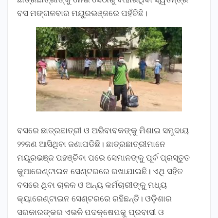
ବସ ମଙ୍ଗଳବାର ମୟୁରଭଞ୍ଜରେ ପହଁଚିଛି।
ବସରେ ଛାତ୍ରଛାତ୍ରୀ ଓ ଅଭିବାବକଙ୍କୁ ମିଶାଇ ସମୁଦାୟ
୨୨ଜଣ ଆସିଥିବା ଜଣାପଡିଛି। ଛାତ୍ରଛାତ୍ରୀମାନେ
ମୟୂରଭଞ୍ଜ ପହଞ୍ଚିବା ପରେ ସେମାନଙ୍କୁ ପୂର୍ବ ପ୍ରସ୍ତୁତ
କୁଆରେଣ୍ଟାଇନ ସେଣ୍ଟରରେ ରଖାଯାଇଛି। ଏଥି ସହିତ
ବସରେ ଥିବା ଚାଳକ ଓ ଅନ୍ୟ କର୍ମଚାରୀଙ୍କୁ ମଧ୍ୟ
କ୍ୟାରେଣ୍ଟାଇନ ସେଣ୍ଟରରେ ରହିଛନ୍ତି। ଓଡ଼ିଶାର
ସରକାରଙ୍କର ଏଭଳି ପଦକ୍ଷେପକୁ ପ୍ରବାସୀ ଓ