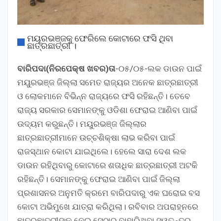
ମୟୂରଭଞ୍ଜକୁ ଫେରିଲେ କୋଟାରେ ଫସି ଥିବା
ଛାତ୍ରଛାତ୍ରୀ ।
ବାରିପଦା(ନିରପେକ୍ଷ ଖବର)ତା
-୦୫/୦୫-ଲକ ଡାଉନ ପାଇଁ
ମୟୁରଭଞ୍ଜ ଜିଲ୍ଲା ସମେତ ରାଜ୍ୟର ଅନେକ ଛାତ୍ରଛାତ୍ରୀ
ଓ ଲୋକମାନେ ବିଭିନ୍ନ ରାଜ୍ୟରେ ଫସି ରହିଛନ୍ତି। ତେବେ
ରାଜ୍ୟ ସରକାର ସେମାନଙ୍କୁ ଓଡିଶା ଫେରାଇ ଆଣିବା ପାଇଁ
ଉଦ୍ୟମ କରୁଛନ୍ତି। ମୟୁରଭଞ୍ଜ ଜିଲ୍ଲାର
ଛାତ୍ରଛାତ୍ରୀମାନେ ଉଚ୍ଚଶିକ୍ଷା ଲାଭ କରିବା ପାଇଁ
ରାଜସ୍ଥାନ କୋଟା ଯାଇଥିଲେ। ହେଲେ ସାରା ଦେଶ ଲକ
ଡାଉନ ରହିଥିବାରୁ କୋଟାରେ ଶତାଧିକ ଛାତ୍ରଛାତ୍ରୀ ଅଟକି
ରହିଛନ୍ତି। ସେମାନଙ୍କୁ ଫେରାଇ ଆଣିବା ପାଇଁ ଜିଲ୍ଲା
ପ୍ରଶାସନର ଅନୁମତି କ୍ରମେ ବାରିପଦାରୁ ଏକ ଘରୋଇ ବସ
କୋଟା ଅଭିମୁଖେ ଯାତ୍ରା କରିଥିଲା। ରବିବାର ଅପରାହ୍ନରେ
ଛାତ୍ରଛାତ୍ରୀଙ୍କୁ ନେଇ ସେଠାରୁ ବାହାରିଥିବା ସ୍ୱତନ୍ତ୍ର