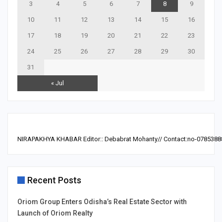
3
4
5
6
7
8
9
10
11
12
13
14
15
16
17
18
19
20
21
22
23
24
25
26
27
28
29
30
31
« Jul
NIRAPAKHYA KHABAR Editor:: Debabrat Mohanty// Contact:no-0785388
Recent Posts
Oriom Group Enters Odisha’s Real Estate Sector with
Launch of Oriom Realty