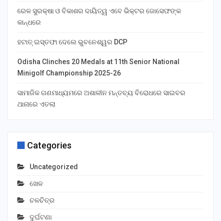
ରେଳ ସୁରକ୍ଷା ଓ ବିକାଶର ଦାୟିତ୍ୱ ଏବେ ଭିକ୍ଟର ଜୋସେଫଙ୍କ
କାନ୍ଧରେ
ହଟାତ୍ ଇସ୍ତଫା ଦେଲେ ଭୁବନେଶ୍ୱର DCP
Odisha Clinches 20 Medals at 11th Senior National
Minigolf Championship 2025-26
ସାମାଜିକ ଗଣମାଧ୍ୟମରେ ଅଶାଳୀନ ମନ୍ତବ୍ୟ ବିରୋଧରେ ସାଇବର
ଥାନାରେ ଏତଲା
Categories
Uncategorized
ଖେଳ
ଚଳଚିତ୍ର
ଦୁର୍ଘଟଣା