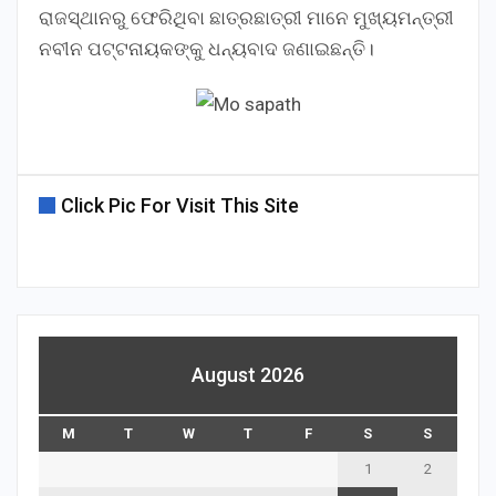
ରାଜସ୍ଥାନରୁ ଫେରିଥିବା ଛାତ୍ରଛାତ୍ରୀ ମାନେ ମୁଖ୍ୟମନ୍ତ୍ରୀ
ନବୀନ ପଟ୍ଟନାୟକଙ୍କୁ ଧନ୍ୟବାଦ ଜଣାଇଛନ୍ତି।
Click Pic For Visit This Site
August 2026
M
T
W
T
F
S
S
1
2