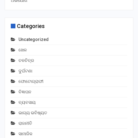
ଅଭିଯୋଗ
Categories
Uncategorized
ଖେଳ
ଚଳଚିତ୍ର
ଦୁର୍ଘଟଣା
ଫୋଟୋଗ୍ରାଫୀ
ବିଜ୍ଞାପନ
ବ୍ୟବସାୟ
ଭାଗ୍ୟ ଭବିଷ୍ୟତ
ରାଜନୀତି
ସାମାଜିକ