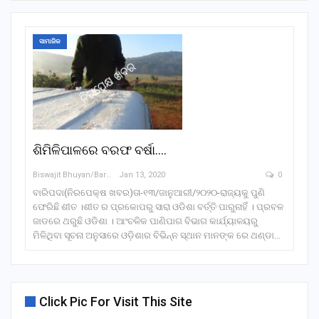
ସାମାଜିକ
ଶିମିଳିପାଳରେ ବରଫ ବର୍ଷା….
Biswajit Bhuyan/Baripada
Jan 13, 2020
0
ବାରିପଦା(ନିରପେକ୍ଷ ଖବର)ତା-୧୩/ଜାନୁଆରୀ/୨୦୨୦-ରାଜ୍ୟକୁ ପୁଣି
ଫେରିଛି ଶୀତ ।ଶୀତ ର ପ୍ରକୋପରୁ ସାରା ଓଡିଶା ବର୍ତ୍ତି ପାରୁନାହିଁ । ପ୍ରବଳ
ଜାଡରେ ଥରୁଛି ଓଡିଶା । ଆଂଚଳିକ ପାଣିପାଗ ବିଭାଗ କାର୍ଯ୍ୟାଳୟରୁ
ମିଳିଥିବା ସୂଚନା ଅନୁସାରେ ଓଡ଼ିଶାର ବିଭିନ୍ନ ସ୍ଥାନ ମାନଙ୍କ ରେ ଥଣ୍ଡା…
Click Pic For Visit This Site