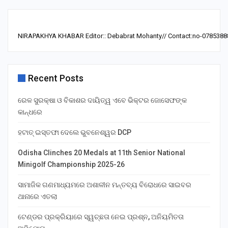
NIRAPAKHYA KHABAR Editor:: Debabrat Mohanty// Contact:no-0785388
Recent Posts
ରେଳ ସୁରକ୍ଷା ଓ ବିକାଶର ଦାୟିତ୍ୱ ଏବେ ଭିକ୍ଟର ଜୋସେଫଙ୍କ
କାନ୍ଧରେ
ହଟାତ୍ ଇସ୍ତଫା ଦେଲେ ଭୁବନେଶ୍ୱର DCP
Odisha Clinches 20 Medals at 11th Senior National
Minigolf Championship 2025-26
ସାମାଜିକ ଗଣମାଧ୍ୟମରେ ଅଶାଳୀନ ମନ୍ତବ୍ୟ ବିରୋଧରେ ସାଇବର
ଥାନାରେ ଏତଲା
ଟେଣ୍ଡର ପ୍ରକ୍ରିୟାରେ ସ୍ୱଚ୍ଛତା ନେଇ ପ୍ରଶ୍ନ, ଅନିୟମିତତା