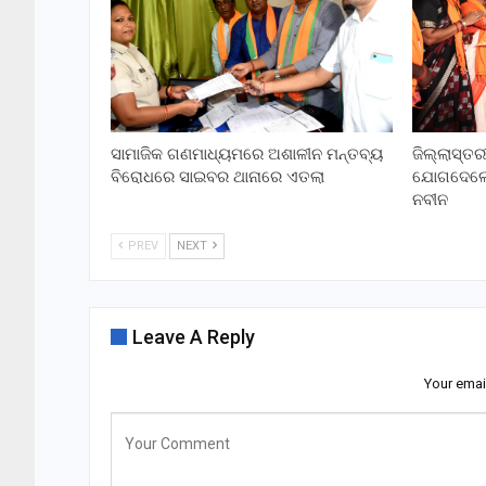
ସାମାଜିକ ଗଣମାଧ୍ୟମରେ ଅଶାଳୀନ ମନ୍ତବ୍ୟ
ଜିଲ୍ଲାସ୍ତ
ବିରୋଧରେ ସାଇବର ଥାନାରେ ଏତଲା
ଯୋଗଦେଲେ ର
ନବୀନ
PREV
NEXT
Leave A Reply
Your emai