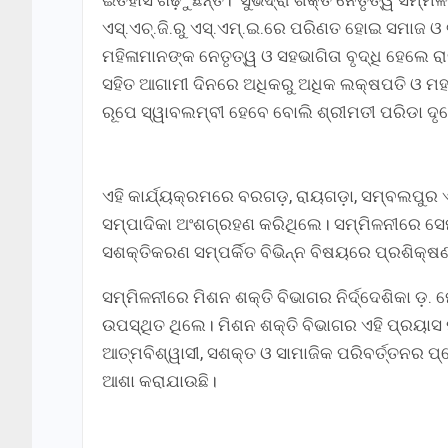
ଏସ୍‌.ଏଚ୍‌.ଜି.ରୁ ଏସ୍‌.ଏମ୍‌.ଇ.ରେ ପରିଣତ ହୋଇ ସମାଜ
ମହିଳାମାନଙ୍କ ନେତୃତ୍ୱ ଓ ସହଭାଗିତା ବୃଦ୍ଧି ହେଲେ 
ସହିତ ଆଗାମୀ ଦିନରେ ଅଧିକରୁ ଅଧିକ ଲକ୍ଷପତି ଓ ମହା
ରୂପେ ସ୍ୱାବଲମ୍ବୀ ହେବେ ବୋଲି ଶ୍ରୀମତୀ ପରିଡା ଦୃଢ
ଏହି କାର୍ଯ୍ୟକ୍ରମରେ ବରଗଡ଼, ରାୟଗଡ଼ା, ସମ୍ବଲପୁର 
ସମ୍ପାଦିକା ଅଂଶଗ୍ରହଣ କରିଥିଲେ। ସମ୍ମିଳନୀରେ ସେମାନ
ସଶକ୍ତିକରଣ ସମ୍ପର୍କିତ ବିଭିନ୍ନ ବିଷୟରେ ପ୍ରଶିକ୍
ସମ୍ମିଳନୀରେ ମିଶନ ଶକ୍ତି ବିଭାଗର ନିର୍ଦ୍ଦେଶିକା ଡ଼
ଉପସ୍ଥିତ ଥିଲେ। ମିଶନ ଶକ୍ତି ବିଭାଗର ଏହି ପ୍ରୟାସ 
ଆତ୍ମବିଶ୍ୱାସୀ, ସଶକ୍ତ ଓ ସାମାଜିକ ପରିବର୍ତ୍ତନର 
ଆଶା କରାଯାଉଛି।