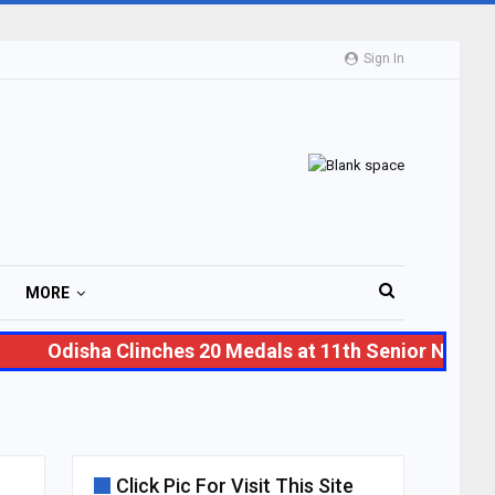
Sign In
MORE
Odisha Clinches 20 Medals at 11th Senior National 
Click Pic For Visit This Site