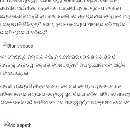
 ଓ ଗ୍ରାମୀଣ ଅର୍ଥନୀତିର ଉନ୍ନତିରେ ଅଗ୍ରଣୀ ଭୂମିକା ଗ୍ରହଣ କରିବେ।
ରାଜ୍ୟର ଉନ୍ନତି ଆହୁରି ଦୃତ ହେବ ବୋଲି ସେ ମତ ପ୍ରକାଶ କରିଥିଲେ। ଏ
 ଲକ୍ଷପତି ଦିଦି ସୃଷ୍ଟି ହୋଇ, ନୂତନ ଉଦ୍ୟୋଗ ଆରମ୍ଭ କରି ଆର୍ଥିକ
ୋକ୍ତି ପ୍ରକାଶ କରିଛନ୍ତି।
ଏବଂ କୋରାପୁଟ ଜିଲ୍ଲାର ବିଭିନ୍ନ ମହାସଂଘର ୯୦ ଜଣ ସଭାପତି ଓ
ଙ୍କୁ ନେତୃତ୍ୱ, ଦକ୍ଷତା ବିକାଶ, ଷ୍ଟାର୍ଟ-ଅପ୍ ସୁଯୋଗ ଏବଂ ଆର୍ଥିକ
ଷଣ ଦିଆଯାଇଥିଲା।
. ମୋନିକା ପ୍ରିୟଦର୍ଶିନୀଙ୍କ ସମେତ ବିଭାଗର ବରିଷ୍ଠ ଅଧିକାରୀମାନେ
ମହିଳାମାନଙ୍କ ମଧ୍ୟରେ ନେତୃତ୍ୱ ଗୁଣ ବିକାଶ କରିବା ସହିତ ସେମାନଙ୍
ପ୍ରେରକ ଭାବେ ଗଢ଼ି ତୋଳିବାରେ ଏକ ମହତ୍ୱପୂର୍ଣ୍ଣ ପଦକ୍ଷେପ ହେବ ବ