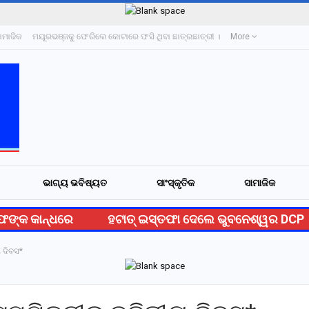
ାମାଜିକ
ମୟୂରଭଞ୍ଜକୁ ଫେରିଲେ କୋଟାରେ ଫସି ଥିବା ଛାତ୍ରଛାତ୍ରୀ ।
More
ଭାଗ୍ୟ ଭବିଷ୍ୟତ
ସାଂସ୍କୃତିକ
ସାମାଜିକ
କ କାନ୍ଧରେ
ହଟାତ୍ ଇସ୍ତଫା ଦେଲେ ଭୁବନେଶ୍ୱର DCP
ୟ ଦିବସ*