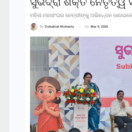
ସୁଭଦ୍ରା ଶକ୍ତି ନେତୃତ୍ୱ
ମହିଳା ମହାସଂଘର ନେତ୍ରୀଙ୍କୁ ଅଭିନନ୍ଦନ ଜଣାଇଲେ
On
Mar 9, 2026
By
Debabrat Mohanty