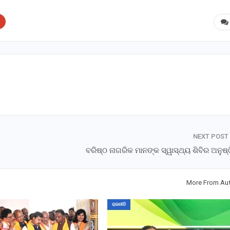
NEXT POST
ବରିଷ୍ଠ ନାଗରିକ ମାନଙ୍କ ସ୍ୱାସ୍ଥ୍ୟ ଶିବିର ଅନୁଷ
More From Au
ରାଜନୀତି