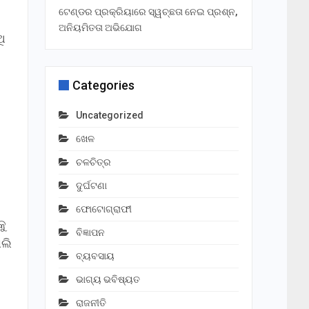
ଟେଣ୍ଡର ପ୍ରକ୍ରିୟାରେ ସ୍ୱଚ୍ଛତା ନେଇ ପ୍ରଶ୍ନ,
ଅନିୟମିତତା ଅଭିଯୋଗ
ଥି
Categories
Uncategorized
ଖେଳ
ଚଳଚିତ୍ର
ଦୁର୍ଘଟଣା
ଫୋଟୋଗ୍ରାଫୀ
କୁ
ବିଜ୍ଞାପନ
ୋଲି
ବ୍ୟବସାୟ
ଭାଗ୍ୟ ଭବିଷ୍ୟତ
ରାଜନୀତି