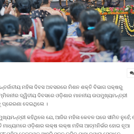
ନ୍ତର୍ଜାତୀୟ ମହିଳା ଦିବସ ଅବସରରେ ମିଶନ ଶକ୍ତି ବିଭାଗ ପକ୍ଷରୁ
ମ୍ମିଳନୀର ଦ୍ୱିତୀୟ ଦିବସରେ ଓଡ଼ିଶାର ମାନନୀୟ ଉପମୁଖ୍ୟମନ୍ତ୍ରୀ
କୁ ପ୍ରେରଣା ଦେଇଥିଲେ ।
ଖ୍ୟମନ୍ତ୍ରୀ କହିଥିଲେ ଯେ, ଆଜିର ମହିଳା କେବଳ ଘରେ ସୀମିତ ନୁହେଁ; 
୍ତି ମାଧ୍ୟମରେ ଓଡ଼ିଶାର ଲକ୍ଷ ଲକ୍ଷ ମହିଳା ଆତ୍ମନିର୍ଭର ହୋଇ ନୂଆ
ନୀ’ ମହିଳା ନେତୃତ୍ୱକୁ ଆହୁରି ସୁଦୃଢ଼ କରିବ ଯାହା ଦ୍ୱାରା ସେମାନେ