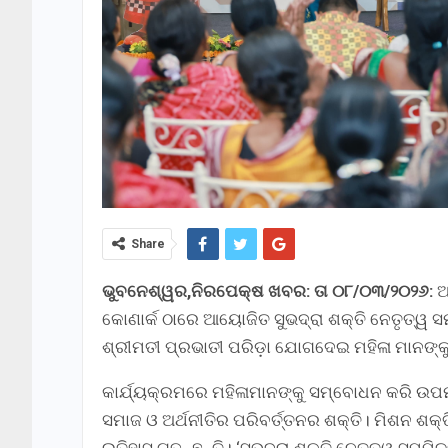
Share
ଭୁବନେଶ୍ୱର,ନିରପେକ୍ଷ ଖବର: ତା ୦୮/୦୩/୨୦୨୬:
ଅ
କୋଣାର୍କ ଠାରେ ଆୟୋଜିତ ସୁଭଦ୍ରା ଶକ୍ତି ନେତୃତ୍ୱ ସ
ଶ୍ରୀମତୀ ପ୍ରଭାତୀ ପରିଡ଼ା ଯୋଗଦେଇ ମହିଳା ମାନଙ୍
କାର୍ଯ୍ୟକ୍ରମରେ ମହିଳାମାନଙ୍କୁ ସମ୍ବୋଧନ କରି ଉପମୁ
ସମାଜ ଓ ଅର୍ଥନୀତିର ପରିବର୍ତ୍ତନର ଶକ୍ତି। ମିଶନ ଶକ
ଇତିହାସ ଗଢ଼ୁଛନ୍ତି। ‘ସୁଭଦ୍ରା ଶକ୍ତି ନେତୃତ୍ୱ ସମ୍ମିଳ