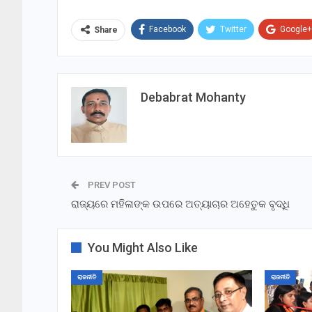
Facebook
Twitter
Google+
Share
Debabrat Mohanty
PREV POST
ରାଜ୍ୟରେ ମହିଳାଙ୍କ ଉପରେ ଅତ୍ୟାଚାର ଅହେତୁକ ବୃଦ୍ଧି
You Might Also Like
ରାଜନୀତି
ରାଜନୀତି