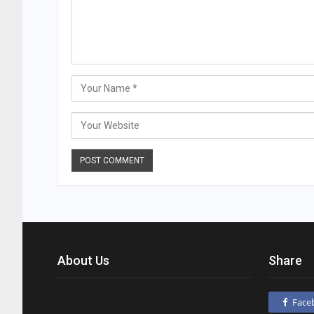
About Us
Share
Face