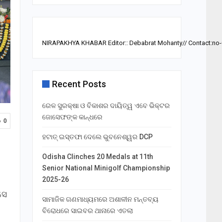
NIRAPAKHYA KHABAR Editor:: Debabrat Mohanty// Contact:no
Recent Posts
ରେଳ ସୁରକ୍ଷା ଓ ବିକାଶର ଦାୟିତ୍ୱ ଏବେ ଭିକ୍ଟର
ଜୋସେଫଙ୍କ କାନ୍ଧରେ
0
ହଟାତ୍ ଇସ୍ତଫା ଦେଲେ ଭୁବନେଶ୍ୱର DCP
Odisha Clinches 20 Medals at 11th
Senior National Minigolf Championship
2025-26
ସେ
ସାମାଜିକ ଗଣମାଧ୍ୟମରେ ଅଶାଳୀନ ମନ୍ତବ୍ୟ
ବିରୋଧରେ ସାଇବର ଥାନାରେ ଏତଲା