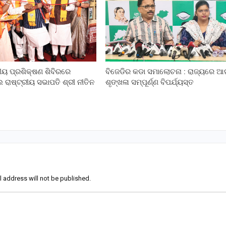
ରୀୟ ପ୍ରଶିକ୍ଷଣ ଶିବିରରେ
ବିଜେଡିର କଡା ସମାଲୋଚନା : ରାଜ୍ୟରେ 
ାଷ୍ଟ୍ରୀୟ ସଭାପତି ଶ୍ରୀ ନୀତିନ
ଶୃଙ୍ଖଳା ସମ୍ପୂର୍ଣ୍ଣ ବିପର୍ଯ୍ୟସ୍ତ
l address will not be published.