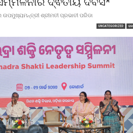
 ସମ୍ମିଳନୀର ଦ୍ଵିତୀୟ ଦିବସ*
 ଉପମୁଖ୍ୟମନ୍ତ୍ରୀ ଶ୍ରୀମତୀ ପ୍ରଭାତୀ ପରିଡା
UNCATEGORIZED
ରାଜ