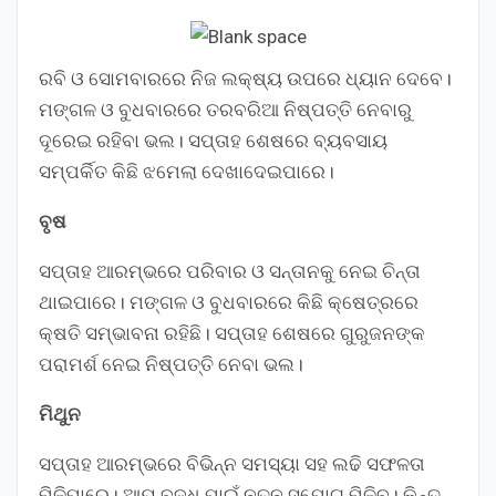
ରବି ଓ ସୋମବାରରେ ନିଜ ଲକ୍ଷ୍ୟ ଉପରେ ଧ୍ୟାନ ଦେବେ।
ମଙ୍ଗଳ ଓ ବୁଧବାରରେ ତରବରିଆ ନିଷ୍ପତ୍ତି ନେବାରୁ
ଦୂରେଇ ରହିବା ଭଲ। ସପ୍ତାହ ଶେଷରେ ବ୍ୟବସାୟ
ସମ୍ପର୍କିତ କିଛି ଝମେଲା ଦେଖାଦେଇପାରେ।
ବୃଷ
ସପ୍ତାହ ଆରମ୍ଭରେ ପରିବାର ଓ ସନ୍ତାନକୁ ନେଇ ଚିନ୍ତା
ଥାଇପାରେ। ମଙ୍ଗଳ ଓ ବୁଧବାରରେ କିଛି କ୍ଷେତ୍ରରେ
କ୍ଷତି ସମ୍ଭାବନା ରହିଛି। ସପ୍ତାହ ଶେଷରେ ଗୁରୁଜନଙ୍କ
ପରାମର୍ଶ ନେଇ ନିଷ୍ପତ୍ତି ନେବା ଭଲ।
ମିଥୁନ
ସପ୍ତାହ ଆରମ୍ଭରେ ବିଭିନ୍ନ ସମସ୍ୟା ସହ ଲଢି ସଫଳତା
ମିଳିପାରେ। ଆୟ ବୃଦ୍ଧି ପାଇଁ ନୂତନ ସୁଯୋଗ ମିଳିବ। କିନ୍ତୁ