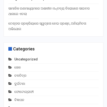
ସାମାଜିକ ଗଣମାଧ୍ୟମରେ ଅଶାଳୀନ ମନ୍ତବ୍ୟ ବିରୋଧରେ ସାଇବର
ଥାନାରେ ଏତଲା
ଟେଣ୍ଡର ପ୍ରକ୍ରିୟାରେ ସ୍ୱଚ୍ଛତା ନେଇ ପ୍ରଶ୍ନ, ଅନିୟମିତତା
ଅଭିଯୋଗ
Categories
Uncategorized
ଖେଳ
ଚଳଚିତ୍ର
ଦୁର୍ଘଟଣା
ଫୋଟୋଗ୍ରାଫୀ
ବିଜ୍ଞାପନ