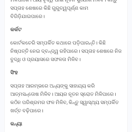
ସପ୍ତାହ ଶେଷରେ କିଛି ଗୁରୁତ୍ୱପୂର୍ଣ୍ଣ କାମ
ବିଗିଡ଼ିଯାଇପାରେ।
କର୍କଟ
କୋର୍ଟକଚେରି ସମ୍ପର୍କିତ କଥାରେ ପଡ଼ିପାରନ୍ତି। କିଛି
ନିଷ୍ପତ୍ତି ନେଇ ଦ୍ବନ୍ଦ୍ୱ ରହିପାରେ। ସପ୍ତାହ ଶେଷରେ ନିଜ
ବୁଦ୍ଧି ଓ ପ୍ରୟାସରେ ସଫଳତା ମିଳିବ।
ସିଂହ
ସପ୍ତାହ ଆରମ୍ଭରେ ଅନ୍ୟଙ୍କୁ ସାହାଯ୍ୟ କରି
ଆତ୍ମସନ୍ତୋଷ ମିଳିବ। ଆୟର ନୂତନ ସ୍ରୋତ ମିଳିପାରେ।
କଠିନ ପରିଶ୍ରମର ଫଳ ମିଳିବ, କିନ୍ତୁ ସ୍ୱାସ୍ଥ୍ୟ ସମ୍ପର୍କିତ
ଖର୍ଚ୍ଚ ବଢ଼ିପାରେ।
କନ୍ୟା