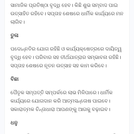
ସାମାଜିକ ପ୍ରତିଷ୍ଠା ବୃଦ୍ଧି ହେବ। କିଛି ଶୁଭ ସମ୍ବାଦ ପାଇ
ଉତ୍ସାହିତ ରହିବେ। ସପ୍ତାହ ଶେଷରେ ଧାର୍ମିକ କାର୍ଯ୍ୟରେ ମନ
ଲାଗିବ।
ତୁଳା
ପଦୋନ୍ନତିର ଯୋଗ ରହିଛି ଓ କାର୍ଯ୍ୟକ୍ଷେତ୍ରରେ ଦାୟିତ୍ୱ
ବୃଦ୍ଧି ହେବ। ପରିବାର ସହ ତୀର୍ଥଯାତ୍ରାର ସମ୍ଭାବନା ରହିଛି।
ସପ୍ତାହ ଶେଷରେ ନୂତନ ଉତ୍ସାହ ସହ କାମ କରିବେ।
ବିଛା
ପୈତୃକ ସମ୍ପତ୍ତି ସମ୍ପର୍କରେ ଲାଭ ମିଳିପାରେ। ଧାର୍ମିକ
କାର୍ଯ୍ୟରେ ଯୋଗଦାନ କରି ଆତ୍ମସନ୍ତୋଷ ପାଇବେ।
ସକାରାତ୍ମକ ଚିନ୍ତାଧାରା ଆପଣଙ୍କୁ ଆଗକୁ ବଢ଼ାଇବ।
ଧନୁ