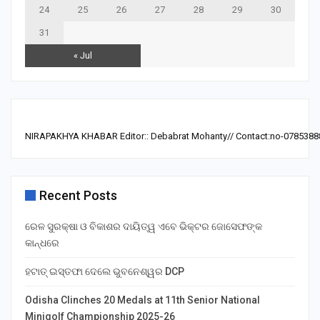
24
25
26
27
28
29
30
31
« Jul
NIRAPAKHYA KHABAR Editor:: Debabrat Mohanty// Contact:no-0785388
Recent Posts
ରେଳ ସୁରକ୍ଷା ଓ ବିକାଶର ଦାୟିତ୍ୱ ଏବେ ଭିକ୍ଟର ଜୋସେଫଙ୍କ
କାନ୍ଧରେ
ହଟାତ୍ ଇସ୍ତଫା ଦେଲେ ଭୁବନେଶ୍ୱର DCP
Odisha Clinches 20 Medals at 11th Senior National
Minigolf Championship 2025-26