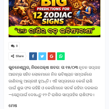
0
Share
ଭୁବନେଶ୍ୱର, ନିରପେକ୍ଷ ଖବର: ତା ୧୫/୦୩
ନୂତନ ସପ୍ତାହ
ଆରମ୍ଭ ସହିତ ଲୋକମାନେ ନିଜ ଭବିଷ୍ୟତ ସମ୍ପର୍କରେ
ଜାଣିବାକୁ ଆଗ୍ରହୀ ହୁଅନ୍ତି। ଏହି ସପ୍ତାହରେ କେଉଁ ରାଶି
ପାଇଁ ଶୁଭ ଫଳ ରହିଛି ଓ କେଉଁମାନେ ସତର୍କ ରହିବା ଦରକାର
—ସେଥିପାଇଁ ଦେଖନ୍ତୁ ୧୨ ଟି ରାଶିର ସାପ୍ତାହିକ ରାଶିଫଳ।
ମେଷ