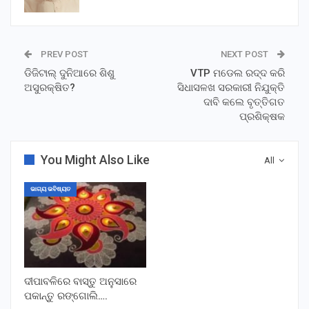
PREV POST
NEXT POST
ଡିଜିଟାଲ୍ ଦୁନିଆରେ ଶିଶୁ
VTP ମଡେଲ ରଦ୍ଦ କରି
ଅସୁରକ୍ଷିତ?
ସିଧାସଳଖ ସରକାରୀ ନିଯୁକ୍ତି
ଦାବି କଲେ ବୃତ୍ତିଗତ
ପ୍ରଶିକ୍ଷକ
You Might Also Like
All
ଭାଗ୍ୟ ଭବିଷ୍ୟତ
ଦୀପାବଳିରେ ବାସ୍ତୁ ଅନୁସାରେ
ପକାନ୍ତୁ ରଙ୍ଗୋଲି….