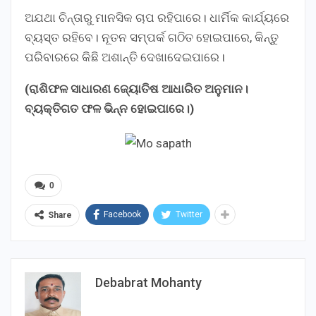
ଅଯଥା ଚିନ୍ତାରୁ ମାନସିକ ଚାପ ରହିପାରେ। ଧାର୍ମିକ କାର୍ଯ୍ୟରେ
ବ୍ୟସ୍ତ ରହିବେ। ନୂତନ ସମ୍ପର୍କ ଗଠିତ ହୋଇପାରେ, କିନ୍ତୁ
ପରିବାରରେ କିଛି ଅଶାନ୍ତି ଦେଖାଦେଇପାରେ।
(ରାଶିଫଳ ସାଧାରଣ ଜ୍ୟୋତିଷ ଆଧାରିତ ଅନୁମାନ।
ବ୍ୟକ୍ତିଗତ ଫଳ ଭିନ୍ନ ହୋଇପାରେ।)
0
Facebook
Twitter
Share
Debabrat Mohanty