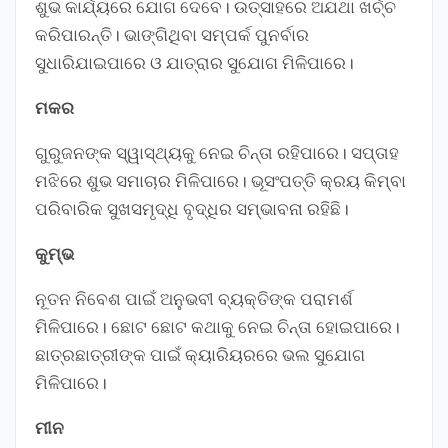
ଶୁଭ କାର୍ଯ୍ୟରେ ଯୋଗ ଦେବେ। ଉତ୍ସାହରେ ଅଯଥା ଖର୍ଚ୍ଚ
କରିପାରନ୍ତି। ଭାଙ୍ଗିଥିବା ସମ୍ପର୍କ ପୁନର୍ବାର
ସୁଧାରିଯାଇପାରେ ଓ ଯାତ୍ରାର ସୁଯୋଗ ମିଳିପାରେ।
ମକର
ଗୁରୁଜନଙ୍କ ସ୍ୱାସ୍ଥ୍ୟକୁ ନେଇ ଚିନ୍ତା ରହିପାରେ। ସପ୍ତାହ
ମଝିରେ ଶୁଭ ସମାଚାର ମିଳିପାରେ। ଭୂସଂପତ୍ତି କ୍ରୟ କିମ୍ବା
ପରିବାରିକ ସୁଖସମୃଦ୍ଧି ବୃଦ୍ଧିର ସମ୍ଭାବନା ରହିଛି।
କୁମ୍ଭ
ନୂତନ ନିବେଶ ପାଇଁ ଅନୁଭବୀ ବ୍ୟକ୍ତିଙ୍କ ପରାମର୍ଶ
ମିଳିପାରେ। ଛୋଟ ଛୋଟ କଥାକୁ ନେଇ ଚିନ୍ତା ହୋଇପାରେ।
ଛାତ୍ରଛାତ୍ରୀଙ୍କ ପାଇଁ କ୍ୟାରିୟରରେ ଭଲ ସୁଯୋଗ
ମିଳିପାରେ।
ମୀନ