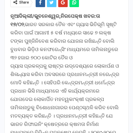
Share
ନୂଆଦିଲ୍ଲୀ/ଭୁବନେଶ୍ୱର,ନିରପେକ୍ଷ ଖବର:ତା
୧୭/୦୨
,ଭାରତ ସରକାର ତୈଳ ଏବଂ ଗ୍ୟାସ ଭିତିଭୂମି ସୃଷ୍ଟି
କରିବା ପାଇଁ ଆଗାମୀ ୫ ବର୍ଷ ମଧ୍ୟରେ ସାଢେ ୭ ଲକ୍ଷ
ଟଙ୍କା ପୁଞ୍ଜିନିବେଶ କରିବାର ଯୋଜନା ରଖିଛନ୍ତି ବୋଲି
ବୁଧବାର ଭିଡ଼ିଓ କନଫରେନ୍ସିଂ ମାଧ୍ୟମରେ ତାମିଲନାଡୁରେ
୩୨ ହଜାର ୭୦୦ କୋଟିର ତୈଳ ଓ
ଗ୍ୟାସ ପ୍ରକଳ୍ପକୁ ରାଷ୍ଟ୍ର ଉଦ୍ଦେଶ୍ୟରେ ଲୋକାର୍ପଣ ଓ
ଶିଳାନ୍ୟାସ କରିବା ଅବସରରେ ପ୍ରଧାନମନ୍ତ୍ରୀ ନରେନ୍ଦ୍ର
ମୋଦି କହିଛନ୍ତି । ସେହିପରି କେନ୍ଦ୍ରମନ୍ତ୍ରୀ ଧର୍ମେନ୍ଦ୍ର
ପ୍ରଧାନ ଭିସି ମାଧ୍ୟମରେ ଏହି କାର୍ଯ୍ୟକ୍ରମରେ
ଯୋଗଦେଇ ଲୋକାର୍ପିତ ମହତ୍ୱକାଂକ୍ଷୀ ପ୍ରକଳ୍ପ
ତାମିଲନାଡୁକୁ ବିଶୋଧନାଗାରର ପେଣ୍ଠସ୍ଥଳି କରିବ ବୋଲି
ମତବ୍ୟକ୍ତ କରିଛନ୍ତି । ପ୍ରଧାନମନ୍ତ୍ରୀ କହିଛନ୍ତି ଯେ
ଭାରତ ରିଫାଇନିଂ କ୍ଷେତ୍ରରେ କ୍ଷମତା ନିର୍ମାଣ
ମାଧ୍ୟମରେ ବିଭିନ୍ନ ପଦକ୍ଷେପ ନେଉଛି । ୨୦୧୯-୨୦ରେ