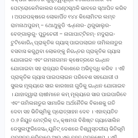
ପେଟ୍ରୋକେମିକାଲର ପେଣ୍ଠସ୍ଥଳି ଭାବରେ ସ୍ଥାପିତ କରିବ
। ଅପରପକ୍ଷରେ ଲୋକାର୍ପିତ ୧୪୪ କିଲୋମିଟର ଲମ୍ବ
ରାମନାଥପୁରମ୍ – ଥୋଥୁକୁଡି ଏନ୍ନୋର- ଥିରୁଭାଲୁର-
ବେଙ୍ଗାଲୁରୁ- ପୁଡୁଚେରୀ – ନାଗାପାଟ୍ଟିନମ୍‌- ମଦୁରାଇ-
ଟୁଟିକୋରିନ୍ ପ୍ରାକୃତିକ ଗ୍ୟାସ୍ ପାଇପଲାଇନ ତାମିଲନାଡୁର
ବସବାସ କରୁଥିବା ଲୋକଙ୍କୁ ନିରନ୍ତର ପ୍ରାକୃତିକ ଗ୍ୟାସ
ଯୋଗାଇବ ଏବଂ ଗମନାଗମନ କ୍ଷେତ୍ରରେ ଇନ୍ଧନ
ଯୋଗାଇବା ସହ ରାଜ୍ୟର ବିକାଶରେ ଅଭିବୃଦ୍ଧି କରିବ । ଏହି
ପ୍ରାକୃତିକ ଗ୍ୟାସ ପାଇପଲାଇନ ପରିବେଶ ସହଯୋଗୀ ଓ
ସୁଲଭ ମୂଲ୍ୟରେ ସାର କାରଖାନା ଗୁଡିକୁ ଇନ୍ଧନ ଯୋଗାଇବ
। ଯାହାଦ୍ୱାରା ଚାଷୀମାନେ କମ୍ ମୂଲ୍ୟରେ ସାର ପାଇପାରିବେ
ଏବଂ ତାମିଲନାଡୁର ସାମାଜିକ ଅର୍ଥନୈତିକ ବିକାଶକୁ ଗତି
ଦେବା ସହ ଭିତିଭୂମିକୁ ପ୍ରୋତ୍ସାହନ ଦେବ । ଏହାବ୍ୟତିତ
୦.୬ ନିୟୁତ ମେଟ୍ରିକ୍ ଟନ୍ କ୍ଷମତା ବିଶିଷ୍ଟ ଗ୍ୟାସୋଲିନ
ଡେସୁଲଫୁରିଜେସନ୍ ୟୁନିଟ୍ ଦେଶରେ ବିଶ୍ୱସ୍ତରୀୟ ଭିତିଭୂମି
ପ୍ରସ୍ତୁତ କରିବାରେ ଆଉ ଏକ ବୃହତ ପଦକ୍ଷେପ । ଏହି