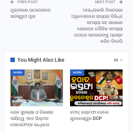
PREV POST
NEXT POST
ମୁକ୍ତାକାଶ ପାଠାଗାରରେ
ଆସନ୍ତାକାଲି ବିଧାନସଭା
ସରସ୍ୱତୀ ପୂଜା
ଅଧିବେଶନରେ ରାଜ୍ୟର ବିଭିନ୍ନ
ସମସ୍ୟା ସହ ସାଧାରଣ
ଲୋକଙ୍କ ମୌଳିକ ସମସ୍ୟା
ଉପରେ ସରକାରଙ୍କୁ ପ୍ରଶ୍ନ
କରିବ ବିଜେପି
You Might Also Like
All
ସାମାଜିକ
ସାମାଜିକ
ରେଳ ସୁରକ୍ଷା ଓ ବିକାଶର
ହଟାତ୍ ଇସ୍ତଫା ଦେଲେ
ଦାୟିତ୍ୱ ଏବେ ଭିକ୍ଟର
ଭୁବନେଶ୍ୱର DCP
ଜୋସେଫଙ୍କ କାନ୍ଧରେ