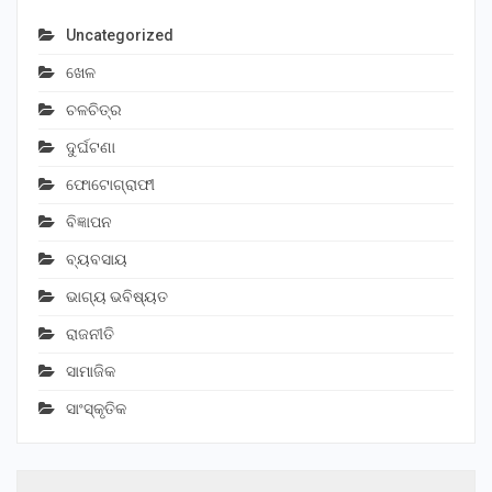
Uncategorized
ଖେଳ
ଚଳଚିତ୍ର
ଦୁର୍ଘଟଣା
ଫୋଟୋଗ୍ରାଫୀ
ବିଜ୍ଞାପନ
ବ୍ୟବସାୟ
ଭାଗ୍ୟ ଭବିଷ୍ୟତ
ରାଜନୀତି
ସାମାଜିକ
ସାଂସ୍କୃତିକ