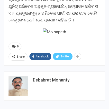
ୟୁନିଟ୍ ପରିବେଶ ଅନୁକୂଳ ଗ୍ୟାସୋଲିନ୍ ଉତ୍ପାଦନ କରିବ ଓ
ଏକ ପ୍ରଦୂଷଣମୁକ୍ତ ପରିବେଶ ପାଇଁ ସହାୟକ ହେବ ବୋଲି
କେନ୍ଦ୍ରମନ୍ତ୍ରୀ ଶ୍ରୀ ପ୍ରଧାନ କହିଛନ୍ତି ।
0
Facebook
Twitter
Share
Debabrat Mohanty