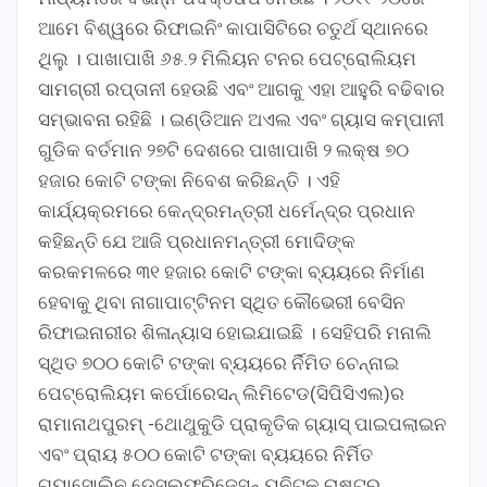
ଆମେ ବିଶ୍ୱରେ ରିଫାଇନିଂ କାପାସିଟିରେ ଚତୁର୍ଥ ସ୍ଥାନରେ
ଥିଲୁ । ପାଖାପାଖି ୬୫.୨ ମିଲିୟନ ଟନର ପେଟ୍ରୋଲିୟମ
ସାମଗ୍ରୀ ରପ୍ତାନୀ ହେଉଛି ଏବଂ ଆଗକୁ ଏହା ଆହୁରି ବଢିବାର
ସମ୍ଭାବନା ରହିଛି । ଇଣ୍ଡିଆନ ଅଏଲ ଏବଂ ଗ୍ୟାସ କମ୍ପାନୀ
ଗୁଡିକ ବର୍ତମାନ ୨୭ଟି ଦେଶରେ ପାଖାପାଖି ୨ ଲକ୍ଷ ୭୦
ହଜାର କୋଟି ଟଙ୍କା ନିବେଶ କରିଛନ୍ତି । ଏହି
କାର୍ଯ୍ୟକ୍ରମରେ କେନ୍ଦ୍ରମନ୍ତ୍ରୀ ଧର୍ମେନ୍ଦ୍ର ପ୍ରଧାନ
କହିଛନ୍ତି ଯେ ଆଜି ପ୍ରଧାନମନ୍ତ୍ରୀ ମୋଦିଙ୍କ
କରକମଳରେ ୩୧ ହଜାର କୋଟି ଟଙ୍କା ବ୍ୟୟରେ ନିର୍ମାଣ
ହେବାକୁ ଥିବା ନାଗାପାଟ୍ଟିନମ ସ୍ଥିତ କୌଭେରୀ ବେସିନ
ରିଫାଇନାରୀର ଶିଳାନ୍ୟାସ ହୋଇଯାଇଛି । ସେହିପରି ମନାଲି
ସ୍ଥିତ ୭୦୦ କୋଟି ଟଙ୍କା ବ୍ୟୟରେ ର୍ନିମିତ ଚେନ୍ନାଇ
ପେଟ୍ରୋଲିୟମ କର୍ପୋରେସନ୍ ଲିମିଟେଡ(ସିପିସିଏଲ)ର
ରାମାନାଥପୁରମ୍ -ଥୋଥୁକୁଡି ପ୍ରାକୃତିକ ଗ୍ୟାସ୍ ପାଇପଲାଇନ
ଏବଂ ପ୍ରାୟ ୫୦୦ କୋଟି ଟଙ୍କା ବ୍ୟୟରେ ନିର୍ମିତ
ଗ୍ୟାସୋଲିନ ଡେସୁଲଫୁରିଜେସନ୍ ୟୁନିଟକୁ ରାଷ୍ଟ୍ର