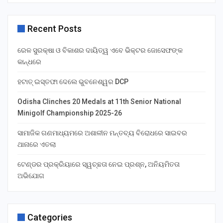
Recent Posts
ରେଳ ସୁରକ୍ଷା ଓ ବିକାଶର ଦାୟିତ୍ୱ ଏବେ ଭିକ୍ଟର ଜୋସେଫଙ୍କ
କାନ୍ଧରେ
ହଟାତ୍ ଇସ୍ତଫା ଦେଲେ ଭୁବନେଶ୍ୱର DCP
Odisha Clinches 20 Medals at 11th Senior National
Minigolf Championship 2025-26
ସାମାଜିକ ଗଣମାଧ୍ୟମରେ ଅଶାଳୀନ ମନ୍ତବ୍ୟ ବିରୋଧରେ ସାଇବର
ଥାନାରେ ଏତଲା
ଟେଣ୍ଡର ପ୍ରକ୍ରିୟାରେ ସ୍ୱଚ୍ଛତା ନେଇ ପ୍ରଶ୍ନ, ଅନିୟମିତତା
ଅଭିଯୋଗ
Categories