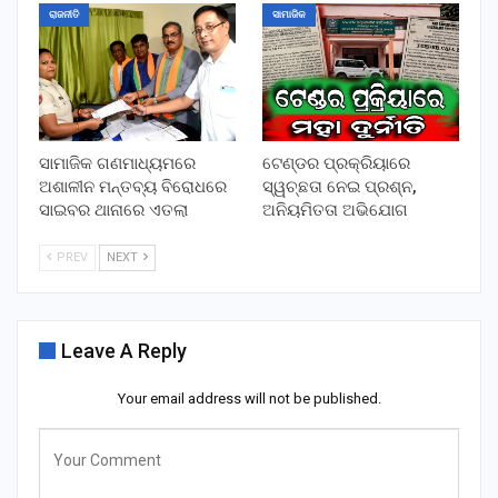
ରାଜନୀତି
ସାମାଜିକ
ସାମାଜିକ ଗଣମାଧ୍ୟମରେ
ଟେଣ୍ଡର ପ୍ରକ୍ରିୟାରେ
ଅଶାଳୀନ ମନ୍ତବ୍ୟ ବିରୋଧରେ
ସ୍ୱଚ୍ଛତା ନେଇ ପ୍ରଶ୍ନ,
ସାଇବର ଥାନାରେ ଏତଲା
ଅନିୟମିତତା ଅଭିଯୋଗ
PREV
NEXT
Leave A Reply
Your email address will not be published.