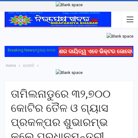
Breaking News/ମୁଖ୍ୟ ଖବର:
ରେଳ ସୁରକ୍ଷା ଓ ବିକାଶର ଦାୟିତ୍ୱ ଏବେ ଭିକ୍ଟର ଜୋସେଫଙ୍
Home
ରାଜନୀତି
ତାମିଲନାଡୁରେ ୩୨,୭୦୦
କୋଟିର ତୈଳ ଓ ଗ୍ୟାସ
ପ୍ରକଳ୍ପର ଶୁଭାରମ୍ଭ
କଲେ ପ୍ରଧାନମନ୍ତ୍ରୀ