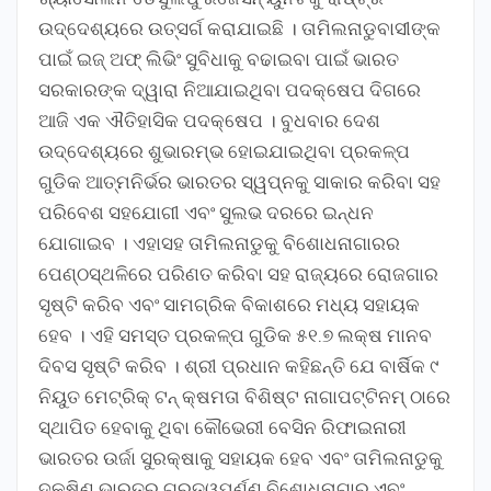
ଉଦ୍ଦେଶ୍ୟରେ ଉତ୍ସର୍ଗ କରାଯାଇଛି । ତାମିଲନାଡୁବାସୀଙ୍କ
ପାଇଁ ଇଜ୍ ଅଫ୍ ଲିଭିଂ ସୁବିଧାକୁ ବଢାଇବା ପାଇଁ ଭାରତ
ସରକାରଙ୍କ ଦ୍ୱାରା ନିଆଯାଇଥିବା ପଦକ୍ଷେପ ଦିଗରେ
ଆଜି ଏକ ଐତିହାସିକ ପଦକ୍ଷେପ । ବୁଧବାର ଦେଶ
ଉଦ୍ଦେଶ୍ୟରେ ଶୁଭାରମ୍ଭ ହୋଇଯାଇଥିବା ପ୍ରକଳ୍ପ
ଗୁଡିକ ଆତ୍ମନିର୍ଭର ଭାରତର ସ୍ୱପ୍ନକୁ ସାକାର କରିବା ସହ
ପରିବେଶ ସହଯୋଗୀ ଏବଂ ସୁଲଭ ଦରରେ ଇନ୍ଧନ
ଯୋଗାଇବ । ଏହାସହ ତାମିଲନାଡୁକୁ ବିଶୋଧନାଗାରର
ପେଣ୍ଠସ୍ଥଳିରେ ପରିଣତ କରିବା ସହ ରାଜ୍ୟରେ ରୋଜଗାର
ସୃଷ୍ଟି କରିବ ଏବଂ ସାମଗ୍ରିକ ବିକାଶରେ ମଧ୍ୟ ସହାୟକ
ହେବ । ଏହି ସମସ୍ତ ପ୍ରକଳ୍ପ ଗୁଡିକ ୫୧.୭ ଲକ୍ଷ ମାନବ
ଦିବସ ସୃଷ୍ଟି କରିବ । ଶ୍ରୀ ପ୍ରଧାନ କହିଛନ୍ତି ଯେ ବାର୍ଷିକ ୯
ନିୟୁତ ମେଟ୍ରିକ୍ ଟନ୍ କ୍ଷମତା ବିଶିଷ୍ଟ ନାଗାପଟ୍ଟିନମ୍ ଠାରେ
ସ୍ଥାପିତ ହେବାକୁ ଥିବା କୌଭେରୀ ବେସିନ ରିଫାଇନାରୀ
ଭାରତର ଉର୍ଜା ସୁରକ୍ଷାକୁ ସହାୟକ ହେବ ଏବଂ ତାମିଲନାଡୁକୁ
ଦକ୍ଷିଣ ଭାରତର ଗୁରୁତ୍ୱପୂର୍ଣ୍ଣ ବିଶୋଧନାଗାର ଏବଂ