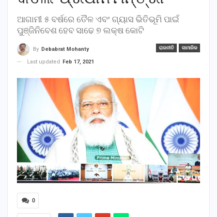
ଆଗାମୀ ୫ ବର୍ଷରେ ତୈଳ ଏବଂ ଗ୍ୟାସ ଭିତିଭୂମି ପାଇଁ
ପୁଞ୍ଜିନିବେଶ ହେବ ସାଢେ ୭ ଲକ୍ଷ କୋଟି
ରାଜନୀତି
ସାମାଜିକ
By
Debabrat Mohanty
Last updated
Feb 17, 2021
0