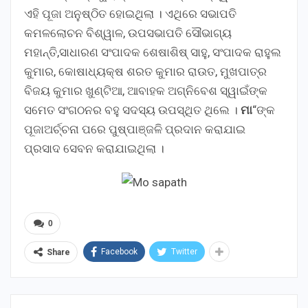
ଏହି ପୂଜା ଅନୁଷ୍ଠିତ ହୋଇଥିଲା । ଏଥିରେ ସଭାପତି
କମଳଲୋଚନ ବିଶ୍ୱାଳ, ଉପସଭାପତି ସୌଭାଗ୍ୟ
ମହାନ୍ତି,ସାଧାରଣ ସଂପାଦକ ଶେଷାଶିଷ୍ ସାହୁ, ସଂପାଦକ ରାହୁଲ
କୁମାର, କୋଷାଧ୍ୟକ୍ଷ ଶରତ କୁମାର ରାଉତ, ମୁଖପାତ୍ର
ବିଜୟ କୁମାର ଖୁଣ୍ଟିଆ, ଆବାହକ ଅଗ୍ନିବେଶ ସ୍ୱାଇଁଙ୍କ
ସମେତ ସଂଗଠନର ବହୁ ସଦସ୍ୟ ଉପସ୍ଥିତ ଥିଲେ ।
ମା
“ଙ୍କ
ପୂଜାଅର୍ଚ୍ଚନା ପରେ ପୁଷ୍ପାଞ୍ଜଳି ପ୍ରଦାନ କରାଯାଇ
ପ୍ରସାଦ ସେବନ କରାଯାଇଥିଲା ।
0
Facebook
Twitter
Share