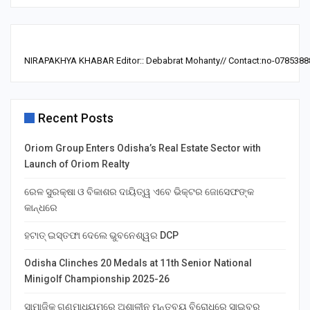
NIRAPAKHYA KHABAR Editor:: Debabrat Mohanty// Contact:no-0785388
Recent Posts
Oriom Group Enters Odisha’s Real Estate Sector with
Launch of Oriom Realty
ରେଳ ସୁରକ୍ଷା ଓ ବିକାଶର ଦାୟିତ୍ୱ ଏବେ ଭିକ୍ଟର ଜୋସେଫଙ୍କ
କାନ୍ଧରେ
ହଟାତ୍ ଇସ୍ତଫା ଦେଲେ ଭୁବନେଶ୍ୱର DCP
Odisha Clinches 20 Medals at 11th Senior National
Minigolf Championship 2025-26
ସାମାଜିକ ଗଣମାଧ୍ୟମରେ ଅଶାଳୀନ ମନ୍ତବ୍ୟ ବିରୋଧରେ ସାଇବର