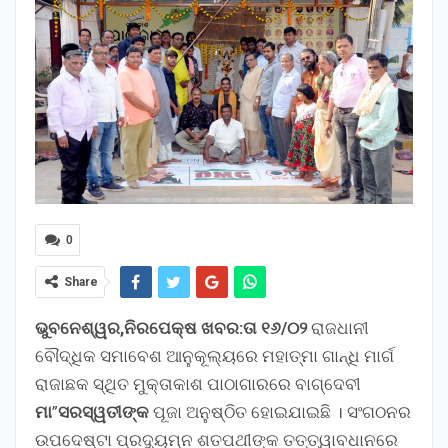
0
Share
ଭୁବନେଶ୍ୱର,ନିରପେକ୍ଷ ଖବର:ତା ୧୬/୦୨
ରାଜଧାନୀ
ବୌଦ୍ଧିକ ସମାବେଶ ଆନୁକୂଲ୍ୟରେ ମହାତ୍ମା ଗାନ୍ଧି ମାର୍ଗ
ରାଜାଛକ ସ୍ଥିତ ମୁକ୍ତାକାଶ ପାଠାଗାରରେ ବାଗ୍‌ଦେବୀ
ମା
”
ସରସ୍ୱତୀଙ୍କ
ପୂଜା ଅନୁଷ୍ଠିତ ହୋଇଯାଇଛି । ସଂଗଠନର
ଉପଦେଷ୍ଟା ପ୍ରଦ୍ୟୁମ୍ନ ଶତପଥୀଙ୍କ ତତ୍ତ୍ୱାବଧାନରେ