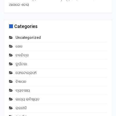
ଥାନାରେ ଏତଲା
Categories
Uncategorized
ଖେଳ
ଚଳଚିତ୍ର
ଦୁର୍ଘଟଣା
ଫୋଟୋଗ୍ରାଫୀ
ବିଜ୍ଞାପନ
ବ୍ୟବସାୟ
ଭାଗ୍ୟ ଭବିଷ୍ୟତ
ରାଜନୀତି