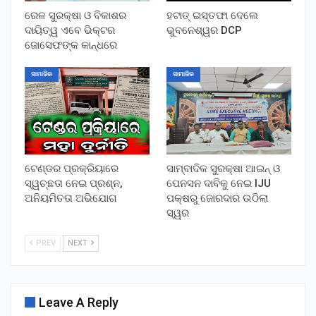
ରେଳ ସୁରକ୍ଷା ଓ ବିକାଶର
ହଟାତ୍ ଇସ୍ତଫା ଦେଲେ
ଦାୟିତ୍ୱ ଏବେ ଭିକ୍ଟର
ଭୁବନେଶ୍ୱର DCP
ଜୋସେଫଙ୍କ କାନ୍ଧରେ
ସାମାଜିକ
ସାମାଜିକ
ଟେଣ୍ଡର ପ୍ରକ୍ରିୟାରେ
ସାମ୍ବାଦିକ ସୁରକ୍ଷା ଆଇନ୍ ଓ
ସ୍ୱଚ୍ଛତା ନେଇ ପ୍ରଶ୍ନ,
ପେନସନ ଦାବିକୁ ନେଇ IJU
ଅନିୟମିତତା ଅଭିଯୋଗ
ପକ୍ଷରୁ ଜୋରଦାର ଉଠିଲା
ସ୍ୱର
PREV
NEXT
Leave A Reply