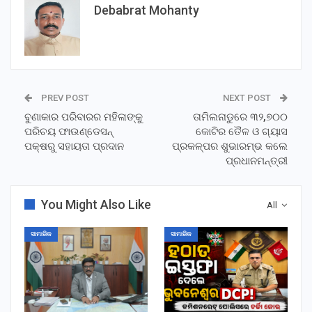
Debabrat Mohanty
PREV POST
NEXT POST
ବୁଣାକାର ପରିବାରର ମହିଳାଙ୍କୁ
ତାମିଲନାଡୁରେ ୩୨,୭୦୦
ପରିଚୟ ଫାଉଣ୍ଡେସନ୍
କୋଟିର ତୈଳ ଓ ଗ୍ୟାସ
ପକ୍ଷରୁ ସହାୟତା ପ୍ରଦାନ
ପ୍ରକଳ୍ପର ଶୁଭାରମ୍ଭ କଲେ
ପ୍ରଧାନମନ୍ତ୍ରୀ
You Might Also Like
All
ସାମାଜିକ
ସାମାଜିକ