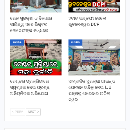
ରେଳ ସୁରକ୍ଷା ଓ ବିକାଶର
ହଟାତ୍ ଇସ୍ତଫା ଦେଲେ
ଦାୟିତ୍ୱ ଏବେ ଭିକ୍ଟର
ଭୁବନେଶ୍ୱର DCP
ଜୋସେଫଙ୍କ କାନ୍ଧରେ
ସାମାଜିକ
ସାମାଜିକ
ଟେଣ୍ଡର ପ୍ରକ୍ରିୟାରେ
ସାମ୍ବାଦିକ ସୁରକ୍ଷା ଆଇନ୍ ଓ
ସ୍ୱଚ୍ଛତା ନେଇ ପ୍ରଶ୍ନ,
ପେନସନ ଦାବିକୁ ନେଇ IJU
ଅନିୟମିତତା ଅଭିଯୋଗ
ପକ୍ଷରୁ ଜୋରଦାର ଉଠିଲା
ସ୍ୱର
PREV
NEXT