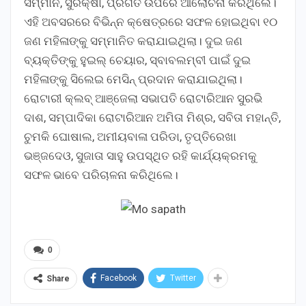
ସମ୍ମାନ, ସୁରକ୍ଷା, ପ୍ରଗତି ଉପରେ ଆଲୋଚନା କରିଥିଲେ।
ଏହି ଅବସରରେ ବିଭିନ୍ନ କ୍ଷେତ୍ରରେ ସଫଳ ହୋଇଥିବା ୧୦
ଜଣ ମହିଳାଙ୍କୁ ସମ୍ମାନିତ କରାଯାଇଥିଲା। ଦୁଇ ଜଣ
ବ୍ୟକ୍ତିଙ୍କୁ ହୁଇଲ୍ ଚେୟାର, ସ୍ବାବଲମ୍ବୀ ପାଇଁ ଦୁଇ
ମହିଳାଙ୍କୁ ସିଲେଇ ମେସିନ୍ ପ୍ରଦାନ କରାଯାଇଥିଲା।
ରୋଟାରୀ କ୍ଲବ୍ ଆଞ୍ଜେଲା ସଭାପତି ରୋଟାରିଆନ ସୁରଭି
ଦାଶ, ସମ୍ପାଦିକା ରୋଟାରିଆନ ଅମିତା ମିଶ୍ର, ସବିତା ମହାନ୍ତି,
ଚୁମକି ଘୋଷାଲ, ଅମୀୟବାଳା ପରିଡା, ତୃପ୍ତିରେଖା
ଭଞ୍ଜଦେଓ, ସୁଜାତା ସାହୁ ଉପସ୍ଥିତ ରହି କାର୍ଯ୍ୟକ୍ରମକୁ
ସଫଳ ଭାବେ ପରିଚାଳନା କରିଥିଲେ।
0
Facebook
Twitter
Share