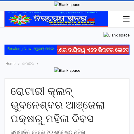
Breaking News/ମୁଖ୍ୟ ଖବର:
ରେଳ ସୁରକ୍ଷା ଓ ବିକାଶର ଦାୟିତ୍ୱ ଏବେ ଭିକ୍ଟର ଜୋସେଫଙ
Home
ସାମାଜିକ
ରୋଟାରୀ କ୍ଲବ୍
ଭୁବନେଶ୍ବର ଆଞ୍ଜେଲା
ପକ୍ଷରୁ ମହିଳା ଦିବସ
ସମ୍ମାନିତ ହେଲେ ୧୦ ଶ୍ରେଷ୍ଠ ମହିଳା