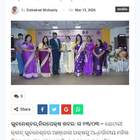
ସାମାଜିକ
On
Mar 13, 2026
By
Debabrat Mohanty
0
Share
ଭୁବନେଶ୍ବର,ନିରପେକ୍ଷ ଖବର: ତା ୧୩/୦୩ –
ରୋଟାରୀ
କ୍ଲବ୍ ଭୁବନେଶ୍ବର ଆଞ୍ଜେଲା ପକ୍ଷରୁ ଅନ୍ତର୍ଜାତୀୟ ମହିଳା