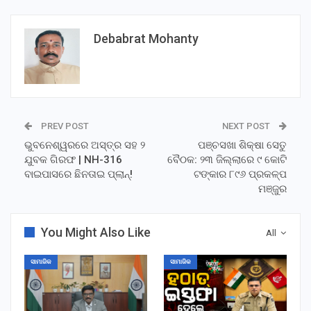
Debabrat Mohanty
PREV POST
NEXT POST
ଭୁବନେଶ୍ୱରରେ ଅସ୍ତ୍ର ସହ ୨
ପଞ୍ଚସଖା ଶିକ୍ଷା ସେତୁ
ଯୁବକ ଗିରଫ | NH-316
ବୈଠକ: ୨୩ ଜିଲ୍ଲାରେ ୯ କୋଟି
ବାଇପାସରେ ଛିନତାଇ ପ୍ଲାନ୍!
ଟଙ୍କାର ୮୯୬ ପ୍ରକଳ୍ପ
ମଞ୍ଜୁର
You Might Also Like
All
ସାମାଜିକ
ସାମାଜିକ