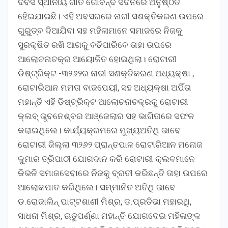
ଦିବସ ସ୍ଥାନୀୟ ଗୀତ ଗୋବିନ୍ଦ ସଦନରେ ଅନୁଷ୍ଠିତ
ହେିଇଯାଇଛି। ଏହି ଅବସରରେ ନାରୀ ସଶକ୍ତିକରଣ ଉପରେ
ଗୁରୁତ୍ବ ଦିଆଯିବା ସହ ମହିଳାମାନେ ସମାଜରେ ନିଜକୁ
ସୁରକ୍ଷିତ ରଖି ଆଗକୁ ବଢିପାରିବେ ତାହା ଉପରେ
ଆଲୋଚନାଚକ୍ର ଆୟୋଜିତ ହୋଇଥିଲା। ରୋଟାରୀ
ଡିଷ୍ଟ୍ରିକ୍ଟ -୩୨୬୨ର ନାରୀ ସଶକ୍ତିକରଣ ଅଧ୍ୟକ୍ଷା ,
ରୋଟାରିଆନ ମମତା ବାଜପେୟୀ, ସହ ଅଧ୍ୟକ୍ଷା ଅର୍ପିତା
ମହାନ୍ତି ଏହି ଡିଷ୍ଟ୍ରିକ୍ଟ ଆଲୋଚନାଚକ୍ରକୁ ରୋଟାରୀ
କ୍ଲବ୍ ଭୁବନେଶ୍ବର ଆଞ୍ଜେଲାର ସହ ଭାଗିତାରେ ସଫଳ
କରାଇଥିଲେ। କାର୍ଯ୍ୟକ୍ରମରେ ମୁଖ୍ୟଅତିଥି ଭାବେ
ରୋଟାରୀ ଜିଲ୍ଲା ୩୨୬୨ ପ୍ରାନ୍ତପାଳ ରୋଟାରିଆନ ମନୋଜ
କୁମାର ତ୍ରିପାଠୀ ଯୋଗଦାନ କରି ରୋଟାରୀ କ୍ଲବମାନେ
କିଭଳି ସମାଜସେବାରେ ନିଜକୁ ବ୍ରତୀ କରିଛନ୍ତି ତାହା ଉପରେ
ଆଲୋକପାତ କରିଥିଲେ। ସମ୍ମାନିତ ଅତିଥି ଭାବେ
ଡ.ରୋଜାଲିନ୍ ପାଟ୍ଟଶାଣୀ ମିଶ୍ର, ଡ.ପ୍ରତିଭା ମହାରଥି,
ସାଧନା ମିଶ୍ର, ଋତୁପର୍ଣ୍ଣା ମହାନ୍ତି ଯୋଗଦେଇ ମହିଳାଙ୍କ