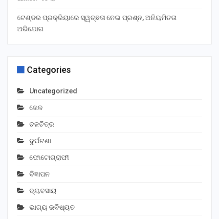
ଟେଣ୍ଡର ପ୍ରକ୍ରିୟାରେ ସ୍ୱଚ୍ଛତା ନେଇ ପ୍ରଶ୍ନ, ଅନିୟମିତତା
ଅଭିଯୋଗ
Categories
Uncategorized
ଖେଳ
ଚଳଚିତ୍ର
ଦୁର୍ଘଟଣା
ଫୋଟୋଗ୍ରାଫୀ
ବିଜ୍ଞାପନ
ବ୍ୟବସାୟ
ଭାଗ୍ୟ ଭବିଷ୍ୟତ