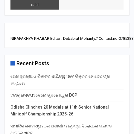
« Jul
NIRAPAKHYA KHABAR Editor:: Debabrat Mohanty// Contact:no-0785388
Recent Posts
ରେଳ ସୁରକ୍ଷା ଓ ବିକାଶର ଦାୟିତ୍ୱ ଏବେ ଭିକ୍ଟର ଜୋସେଫଙ୍କ
କାନ୍ଧରେ
ହଟାତ୍ ଇସ୍ତଫା ଦେଲେ ଭୁବନେଶ୍ୱର DCP
Odisha Clinches 20 Medals at 11th Senior National
Minigolf Championship 2025-26
ସାମାଜିକ ଗଣମାଧ୍ୟମରେ ଅଶାଳୀନ ମନ୍ତବ୍ୟ ବିରୋଧରେ ସାଇବର
ଥାନାରେ ଏତଲା