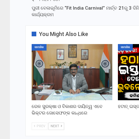
ପୁରୀ ବେଳାଭୂମିରେ “Fit India Carnival” ମାର୍ଚ୍ଚ 21ରୁ 3 ଦି
କାର୍ଯ୍ୟକ୍ରମ
You Might Also Like
ସାମାଜିକ
ସାମାଜିକ
ରେଳ ସୁରକ୍ଷା ଓ ବିକାଶର ଦାୟିତ୍ୱ ଏବେ
ହଟାତ୍ ଇସ
ଭିକ୍ଟର ଜୋସେଫଙ୍କ କାନ୍ଧରେ
PREV
NEXT