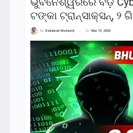
ଭୁବନେଶ୍ୱରରେ ବଡ଼ Cyb
ଟଙ୍କା ଟ୍ରାନ୍ସାକ୍ସନ୍, ୨
On
Mar 13, 2026
By
Debabrat Mohanty