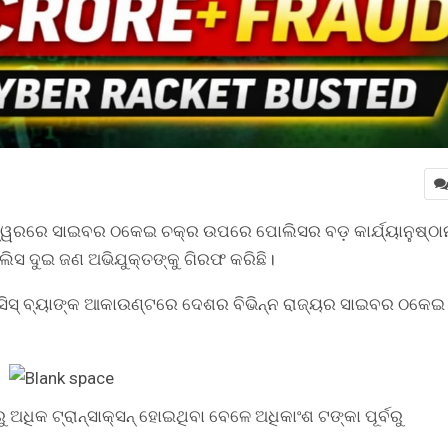
୍ୱରରେ ସାଇବର ଠକେଇ ଚକ୍ର ଉପରେ ପୋଲିସର ବଡ଼ କାର୍ଯ୍ୟାନୁଷ୍ଠା
ସ ଦୁଇ ଜଣ ଅଭିଯୁକ୍ତଙ୍କୁ ଗିରଫ କରିଛି।
ିସ୍ ବ୍ୟାଙ୍କ ଆକାଉଣ୍ଟରେ ଦେଶର ବିଭିନ୍ନ ରାଜ୍ୟର ସାଇବର ଠକେଇ
ଧିକ ଟ୍ରାନ୍ସାକ୍ସନ୍ ହୋଇଥିବା ବେଳେ ଅଧିକାଂଶ ଟଙ୍କା ପୂର୍ବରୁ