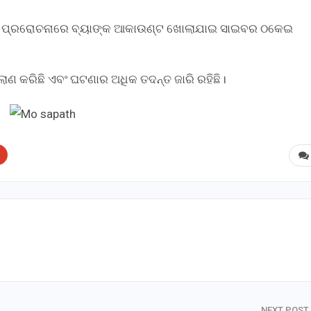
୍କ ପ୍ରରୋଚନାରେ ବ୍ୟାଙ୍କ ଆକାଉଣ୍ଟ ଖୋଲାଯାଇ ସାଇବର ଠକେଇ
ାଣ କରିଛି ଏବଂ ଘଟଣାର ଅଧିକ ତଦନ୍ତ ଜାରି ରହିଛି।
NEXT POST