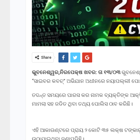
Share
ଭୁବନେଶ୍ୱର,ନିରପେକ୍ଷ ଖବର: ତା ୧୩/୦୩
ଭୁବନେଶ
“ସାଇବର କବଚ୍” ଅଭିଯାନ ଅଧୀନରେ ନୟାପଲ୍ଲୀ ପୋଲି
ତଦନ୍ତ ସମୟରେ ପାରସ କର ନାମକ ବ୍ୟକ୍ତିଙ୍କ ଆକ୍ସ
ମାମଲା ସହ ଜଡିତ ଥିବା ତଥ୍ୟ ପୋଲିସ ଠାବ କରିଛି।
ଏହି ଆକାଉଣ୍ଟରେ ପ୍ରାୟ ୨ କୋଟି ୩୫ ଲକ୍ଷ ଟଙ୍କାରୁ ଅ
ଉଠାଯାଇଥିବା ଜଣାପଡିଛି।