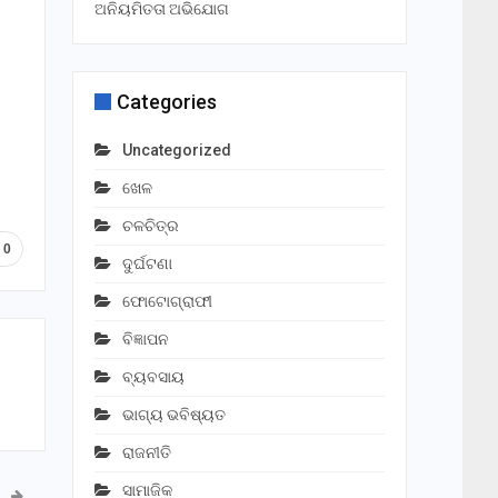
ଅନିୟମିତତା ଅଭିଯୋଗ
Categories
Uncategorized
ଖେଳ
ଚଳଚିତ୍ର
0
ଦୁର୍ଘଟଣା
ଫୋଟୋଗ୍ରାଫୀ
ବିଜ୍ଞାପନ
ବ୍ୟବସାୟ
ଭାଗ୍ୟ ଭବିଷ୍ୟତ
ରାଜନୀତି
ସାମାଜିକ