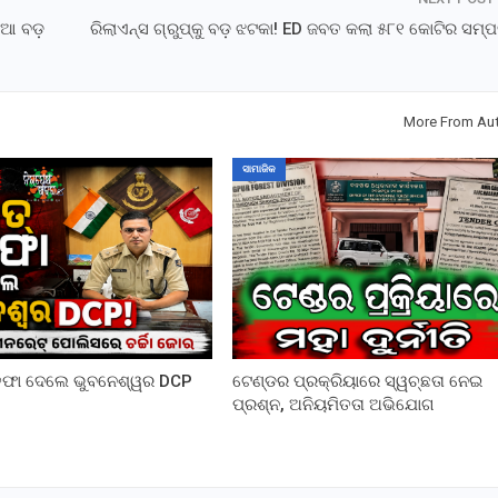
ନିଆ ବଡ଼
ରିଲାଏନ୍ସ ଗ୍ରୁପ୍‌କୁ ବଡ଼ ଝଟକା! ED ଜବତ କଲା ୫୮୧ କୋଟିର ସମ୍ପ
More From Au
ସାମାଜିକ
୍ତଫା ଦେଲେ ଭୁବନେଶ୍ୱର DCP
ଟେଣ୍ଡର ପ୍ରକ୍ରିୟାରେ ସ୍ୱଚ୍ଛତା ନେଇ
ପ୍ରଶ୍ନ, ଅନିୟମିତତା ଅଭିଯୋଗ