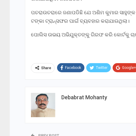
ପଚରାଉଚରାରେ ଜଣାପଡିଛି ଯେ ଅଶିମ କୁମାର ସାହୁଙ
ଟଙ୍କା ଟ୍ରାନ୍ସଫର ପାଇଁ ବ୍ୟବହାର କରାଯାଉଥିଲା।
ପୋଲିସ ଉଭୟ ଅଭିଯୁକ୍ତଙ୍କୁ ଗିରଫ କରି କୋର୍ଟକୁ ଚାଲ
Facebook
Twitter
Google+
Share
Debabrat Mohanty
PREV POST