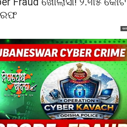
er Fraud ଖୋଲାସା! ୨.୩୫ କୋଟି
 ଗିରଫ
ସାମ