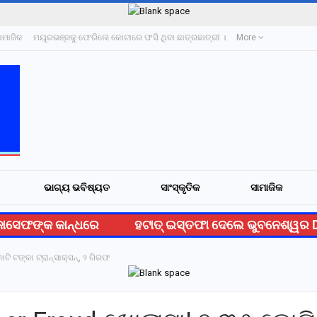
ାମାଜିକ
ମୟୂରଭଞ୍ଜକୁ ଫେରିଲେ କୋଟାରେ ଫସି ଥିବା ଛାତ୍ରଛାତ୍ରୀ ।
More
ଭାଗ୍ୟ ଭବିଷ୍ୟତ
ସାଂସ୍କୃତିକ
ସାମାଜିକ
ସେଫଙ୍କ କାନ୍ଧରେ
ହଟାତ୍ ଇସ୍ତଫା ଦେଲେ ଭୁବନେଶ୍ୱର DC
ି ଟଙ୍କା ଟ୍ରାନ୍ସାକ୍ସନ୍, ୨ ଗିରଫ