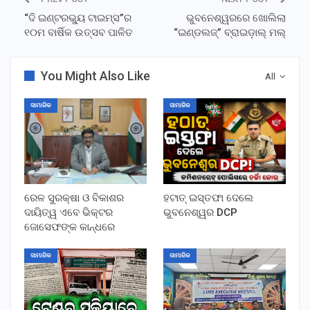
“ଦି ଇଣ୍ଟରଭ୍ୟୁ ଟାଇମ୍ସ”ର
ଭୁବନେଶ୍ୱରରେ ଖୋଲିଲା
୧୦ମ ବାର୍ଷିକ ଉତ୍ସବ ପାଳିତ
“ଇଣ୍ଡଲଜ୍‌” ବ୍ରାଇଡ଼ାଲ୍ ମଲ୍‌
You Might Also Like
All
ସାମାଜିକ
ସାମାଜିକ
ରେଳ ସୁରକ୍ଷା ଓ ବିକାଶର
ହଟାତ୍ ଇସ୍ତଫା ଦେଲେ
ଦାୟିତ୍ୱ ଏବେ ଭିକ୍ଟର
ଭୁବନେଶ୍ୱର DCP
ଜୋସେଫଙ୍କ କାନ୍ଧରେ
ସାମାଜିକ
ସାମାଜିକ