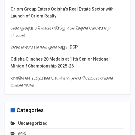
Oriom Group Enters Odisha’s Real Estate Sector with
Launch of Oriom Realty
ରେଳ ସୁରକ୍ଷା ଓ ବିକାଶର ଦାୟିତ୍ୱ ଏବେ ଭିକ୍ଟର ଜୋସେଫଙ୍କ
କାନ୍ଧରେ
ହଟାତ୍ ଇସ୍ତଫା ଦେଲେ ଭୁବନେଶ୍ୱର DCP
Odisha Clinches 20 Medals at 11th Senior National
Minigolf Championship 2025-26
ସାମାଜିକ ଗଣମାଧ୍ୟମରେ ଅଶାଳୀନ ମନ୍ତବ୍ୟ ବିରୋଧରେ ସାଇବର
ଥାନାରେ ଏତଲା
Categories
Uncategorized
ଖେଳ