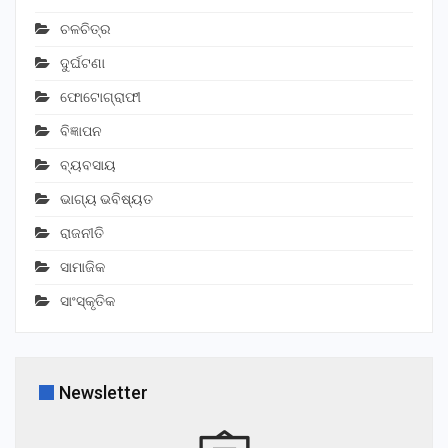
ଚଳଚିତ୍ର
ଦୁର୍ଘଟଣା
ଫୋଟୋଗ୍ରାଫୀ
ବିଜ୍ଞାପନ
ବ୍ୟବସାୟ
ଭାଗ୍ୟ ଭବିଷ୍ୟତ
ରାଜନୀତି
ସାମାଜିକ
ସାଂସ୍କୃତିକ
Newsletter