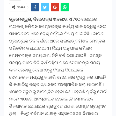
Share
ଭୁବନେଶ୍ୱର, ନିରପେକ୍ଷ ଖବର:ତା ୧୮/୧୦
ରାଜ୍ୟରେ
ଚାଇଲଡ୍ କମିଶନ ମେମ୍ବରଙ୍କ କାର୍ଯ୍ୟ କାଳ ବୃଦ୍ଧିକୁ ନେଇ
ସାଧାରଣରେ ଏବେ ବେଶ୍ ଚର୍ଚ୍ଚାର ବିଷୟ ପାଲଟିଛି। କାରଣ
ପ୍ରତ୍ୟେକ ତିନି ବର୍ଷରେ ଥରେ ଚାଇଲଡ୍ କମିଶନ ମେମ୍ବର
ପରିବର୍ତନ କରାଯାଇଥାଏ। ନିୟମ ଅନୁଯାଇ କମିଶନ
ମେମ୍ବରଙ୍କ ସମୟସୀମା ତିନି ବର୍ଷ ରଖା ଯାଇଛି ।ସମସ୍ତ
ସଦସ୍ୟ ମାନେ ତିନି ବର୍ଷ ରହିବା ପରେ ସେମାନଙ୍କ ସମୟ
କାଳ ସରିବାରୁ ସେମାନଙ୍କୁ ବିଦାୟ ଦିଆଯାଇଛି ।
ସେମାନଙ୍କ ମଧ୍ୟରୁ କାହାରି ସମୟ କାଳ ବୃଦ୍ଧି କରା ଯାଇନି
କି କାହାରିକୁ ଉକ୍ତ ସ୍ଥାନରେ ଅବସ୍ଥାପିତ କରା ଯାଇନାହିଁ ।
ଏଠାରେ ସବୁଠାରୁ ଆଚମ୍ବିତ ହେବା କଥା ହେଉଛି ପୂର୍ବରୁ ଯେଉଁ
ମାନେ ଏଠାରେ ଅବସ୍ଥାପିତ ହୋଇଛନ୍ତି ସେମାନଙ୍କ
ଶିକ୍ଷାଗତ ଯୋଗ୍ୟତା ଗ୍ରାଜୁଏଟ ଅଥବା ପୋଷ୍ଟ ଗ୍ରାଜୁଏଟ
ଥିଲା । କିନ୍ତୁ ବର୍ତମାନ ଯାହାକୁ ଏକ୍ସଟେନସନ ଦିଆଯାଇ