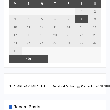
M
T
W
T
F
S
S
1
2
3
4
5
6
7
8
9
10
11
12
13
14
15
16
17
18
19
20
21
22
23
24
25
26
27
28
29
30
31
« Jul
NIRAPAKHYA KHABAR Editor:: Debabrat Mohanty// Contact:no-0785388
Recent Posts