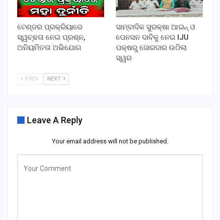
ଟେଣ୍ଡର ପ୍ରକ୍ରିୟାରେ
ସାମ୍ବାଦିକ ସୁରକ୍ଷା ଆଇନ୍ ଓ
ସ୍ୱଚ୍ଛତା ନେଇ ପ୍ରଶ୍ନ,
ପେନସନ ଦାବିକୁ ନେଇ IJU
ଅନିୟମିତତା ଅଭିଯୋଗ
ପକ୍ଷରୁ ଜୋରଦାର ଉଠିଲା
ସ୍ୱର
PREV
NEXT
Leave A Reply
Your email address will not be published.