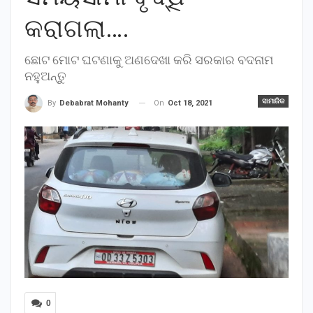
କରାଗଲା….
ଛୋଟ ମୋଟ ଘଟଣାକୁ ଅଣଦେଖା କରି ସରକାର ବଦନାମ
ନହୁଅନ୍ତୁ
ସାମାଜିକ
On
Oct 18, 2021
By
Debabrat Mohanty
0