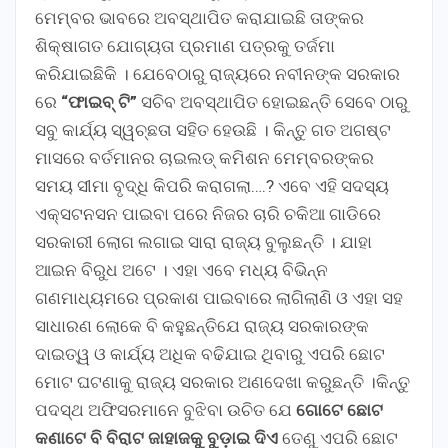
ମେମ୍ବର ଭାବରେ ଅବସ୍ଥାପିତ କରାଯାଇଛି ତାଙ୍କର
ଶିକ୍ଷାଗତ ଯୋଗ୍ୟତା ପ୍ରମାଣ ପତ୍ରକୁ ତର୍ଜମା
କରିଯାଇଛିକି । ଯେବେଠାରୁ ରାଜ୍ୟରେ ନବୀନଙ୍କ ସରକାର
ରେ
“ଫାଇବ୍ ଟି”
ସଚିବ ଅବସ୍ଥାପିତ ହୋଇଛନ୍ତି ସେବେ ଠାରୁ
ସବୁ କାର୍ଯ୍ୟ ସ୍ୱଚ୍ଛତା ସହିତ ହେଉଛି । କିନ୍ତୁ ଗତ ଅଗଷ୍ଟ
ମାସରେ ବର୍ତମାନର ଚାଇଲଡ୍ କମିଶନ ମେମ୍ବରଙ୍କର
ସମୟ ସୀମା ବୃଦ୍ଧି କିପରି କରାଗଲା….? ଏବେ ଏହି ସଦସ୍ୟ
ଏକ୍ସଟନସନ ପାଇବା ପରେ ନିଜର ଚାରି ଚକିଆ ଗାଡିରେ
ସରକାରୀ ଲୋଗ ଲଗାଇ ସାରା ରାଜ୍ୟ ବୁଲୁଛନ୍ତି । ଯାହା
ଆଇନ ବିରୁଧ ଅଟେ । ଏହା ଏବେ ମଧ୍ୟ ବିଭିନ୍ନ
ଗଣମାଧ୍ୟମରେ ପ୍ରକାଶ ପାଇବାରେ ଲାଗିଲାଣି ଓ ଏହା ସହ
ସାଧାରଣ ଲୋକେ ବି କହୁଛନ୍ତିଯେ ରାଜ୍ୟ ସରକାରଙ୍କ
ଦାଇତ୍ୱ ଓ କାର୍ଯ୍ୟ ଅଧିକ ବଢିଯାଇ ଥିବାରୁ ଏପରି ଛୋଟ
ମୋଟ ଘଟଣାକୁ ରାଜ୍ୟ ସରକାର ଅଣଦେଖା କରୁଛନ୍ତି ।କିନ୍ତୁ
ପଦସ୍ଥ ଅଫିସରମାନେ ବୁଝିବା ଉଚିତ ଯେ
ଗୋଟେ ଛୋଟ
କଣାଟେ ବି ବିରାଟ ଜାହାଜକୁ ବୁଡ଼ାଇ ଦିଏ
ତେଣୁ ଏପରି ଛୋଟ