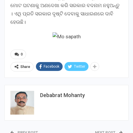
ମୋଟ ଘଟଣାକୁ ଅଣଦେଖା କରି ସରକାର ବଦନାମ ନହୁଅନ୍ତୁ
। ଏଥି ପ୍ରତି ସରକାର ଦୃଷ୍ଟି ଦେବାକୁ ସାଧାରଣରେ ଦାବି
ହେଉଛି।
0
Facebook
Twitter
Share
Debabrat Mohanty
PREV POST
NEXT POST