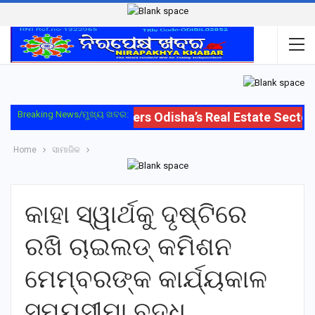
Breaking News/ମୁଖ୍ୟ ଖବର:
Oriom Group Enters Odisha’s Real Estate Sector w
Home
ସାମାଜିକ
କାହା ସ୍ୱାର୍ଥକୁ ଦୃଷ୍ଟିରେ
ରଖି ଚାଇଲଡ୍ କମିଶନ
ମେମ୍ବରଙ୍କ କାର୍ଯ୍ୟକାଳ
ସମୟସୀମା ବୃଦ୍ଧି