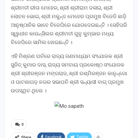
ଶ୍ରୀମତୀ ରୀତା ମେହେର, ଶ୍ରୀ ଶ୍ରୀରାମ ଦଳାଇ, ଶ୍ରୀ
ଲୋଚନ ଭୋଇ, ଶ୍ରୀ ମକୁନ୍ଦ ମେହେର ପ୍ରମୁଖ ବିଜେଡି ଛାଡ଼ି
ଆନୁଷ୍ଠାନିକ ଭାବେ ବିଜେପିରେ ଯୋଗଦେଇଛନ୍ତି । ସେହିପରି
ସ୍ୱାଧୀନ କାଉନ୍‌ସିଲର ଶ୍ରୀମତୀ ରୁନୁ କୁମ୍ଭାର ମଧ୍ୟ
ବିଜେପିରେ ସାମିଲ ହୋଇଛନ୍ତି ।
ଏହି ମିଶ୍ରଣ ପର୍ବରେ ରାଜ୍ୟ ଗଣମାଧ୍ୟମ ସଂଯୋଜକ ଶ୍ରୀ
ସୁଜିତ୍ କୁମାର ଦାସ, ରାଜ୍ୟ ସମବାୟ ପ୍ରକୋଷ୍ଠ ସଂଯୋଜକ
ଶ୍ରୀ ଶ୍ରୀରଞ୍ଜନ ମଙ୍ଗରାଜ, ଶ୍ରୀ ରଶ୍ମିରଞ୍ଜନ କାନୁନ୍‌ଗୋ
ଓ ପାଟଣାଗଡ଼ ନଗର ସଭାପତି ଶ୍ରୀ ସନ୍ୟାସୀ ବାଗ୍ ପ୍ରମୁଖ
ଉପସ୍ଥିତ ଥିଲେ ।
0
Facebook
Twitter
Share