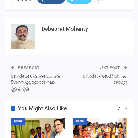
Debabrat Mohanty
PREV POST
NEXT POST
ଆକର୍ଷଣର କେନ୍ଦ୍ର ପାଲଟିଛି
ଆକର୍ଷଣ ବଢାଉଛି ଜୀବନ୍ତ
ବିଶ୍ବର କ୍ଷୁଦ୍ରତମ ଗାଈ-
ମତ୍ସ୍ୟ
ପୁଙ୍ଗାନୁର
You Might Also Like
All
ରାଜନୀତି
ରାଜନୀତି