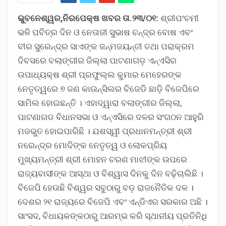
ଭୁବନେଶ୍ୱର,ନିରପେକ୍ଷ ଖବର ତା.୨୩/୦୧:
ଶ୍ରୀପଂଚମୀ
ଭଳି ପବିତ୍ର ଦିନ ଓ ନେତାଜୀ ସୁଭାଷ ଚନ୍ଦ୍ର ବୋଷ ଏବଂ
ବୀର ସୁରେନ୍ଦ୍ର ସାଏଙ୍କ ଜନ୍ମଜୟନ୍ତୀ ତଥା ପରାକ୍ରମ
ଦିବସରେ ବଲାଙ୍ଗୀର ଜିଲ୍ଲା ପାଟଣାଗଡ଼ ଏନ୍‌ଏସିର
ଉପାଧ୍ୟକ୍ଷ ଶ୍ରୀ ପ୍ରଫୁଲ୍ଲ କୁମାର ମେହେରଙ୍କ
ନେତୃତ୍ୱରେ ୭ ଜଣ କାଉନ୍‌ସିଲର ବିଜେଡି ଛାଡ଼ି ବିଜେପିରେ
ସାମିଲ ହୋଇଛନ୍ତି । ଏହାଦ୍ୱାରା ବଲାଙ୍ଗୀର ଜିଲ୍ଲା,
ପାଟଣାଗଡ ବିଧାନସଭା ଓ ଏନ୍‌ଏସିରେ ଦଳର ସଂଗଠନ ଆହୁରି
ମଜଭୁତ ହୋଇପାରିଛି । ଯଶସ୍ୱୀ ପ୍ରଧାନମନ୍ତ୍ରୀ ଶ୍ରୀ
ନରେନ୍ଦ୍ର ମୋଦିଙ୍କ ନେତୃତ୍ୱ ଓ ଲୋକପ୍ରିୟ
ମୁଖ୍ୟମନ୍ତ୍ରୀ ଶ୍ରୀ ମୋହନ ଚରଣ ମାଝୀଙ୍କ ଉପରେ
ରାଜ୍ୟବାସୀଙ୍କ ଆସ୍ଥା ଓ ବିଶ୍ୱାସ ଦିନକୁ ଦିନ ବଢ଼ିଚାଲିଛି ।
ବିଜେପି ହେଉଛି ବିଶ୍ୱର ସବୁଠାରୁ ବଡ଼ ରାଜନୈତିକ ଦଳ ।
ଦେଶର ୨୧ ରାଜ୍ୟରେ ବିଜେପି ଏବଂ ଏନ୍‌ଡିଏର ସରକାର ଅଛି ।
ସାଂସଦ, ବିଧାୟକଙ୍କଠାରୁ ଆରମ୍ଭ କରି ସ୍ଥାନୀୟ ପ୍ରତିନିଧି