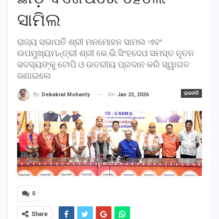
ସାମିଲ
ରାଜ୍ୟ ସଭାପତି ଶ୍ରୀ ମନମୋହନ ସାମଲ ଏବଂ
ଉପମୁଖ୍ୟମନ୍ତ୍ରୀ ଶ୍ରୀ କେ.ଭି.ସିଂହଦେଓ ସମସ୍ତ ନୂତନ
ସଦସ୍ୟଙ୍କୁ ଟୋପି ଓ ଉତରୀୟ ପ୍ରଦାନ କରି ସ୍ୱାଗତ
ଜଣାଇଲେ
ରାଜନୀତି
On
Jan 23, 2026
By
Debabrat Mohanty
0
Share