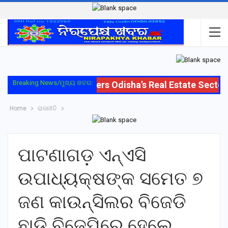
Breaking News/ମୁଖ୍ୟ ଖବର:
Oriom Group Enters Odisha’s Real Estate Sector w
Home
ରାଜନୀତି
ପାଟଣାଗଡ଼ ଏନ୍‌ଏସି
ଉପାଧ୍ୟକ୍ଷଙ୍କ ସମେତ ୭
ଜଣ କାଉନ୍‌ସିଲର ବିଜେଡି
ଛାଡ଼ି ବିଜେପିରେ ହେଲେ