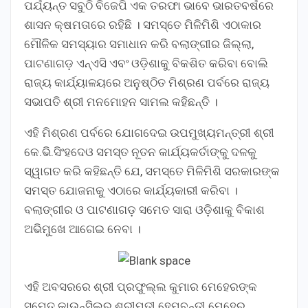
ପର୍ଯ୍ୟନ୍ତ ସବୁଠି ବିଜେପି ଏକ ତରଫା ଭାବେ ଭାରତବର୍ଷରେ
ଶାସନ କ୍ଷମତାରେ ରହିଛି । ସମସ୍ତେ ମିଳିମିଶି ଏଠାକାର
ମୌଳିକ ସମସ୍ୟାର ସମାଧାନ କରି ବଲାଙ୍ଗୀର ଜିଲ୍ଲା,
ପାଟଣାଗଡ଼ ଏନ୍‌ଏସି ଏବଂ ଓଡ଼ିଶାକୁ ବିକଶିତ କରିବା ବୋଲି
ରାଜ୍ୟ କାର୍ଯ୍ୟାଳୟରେ ଅନୁଷ୍ଠିତ ମିଶ୍ରଣ ପର୍ବରେ ରାଜ୍ୟ
ସଭାପତି ଶ୍ରୀ ମନମୋହନ ସାମଲ କହିଛନ୍ତି ।
ଏହି ମିଶ୍ରଣ ପର୍ବରେ ଯୋଗଦେଇ ଉପମୁଖ୍ୟମନ୍ତ୍ରୀ ଶ୍ରୀ
କେ.ଭି.ସିଂହଦେଓ ସମସ୍ତ ନୂତନ କାର୍ଯ୍ୟକର୍ତାଙ୍କୁ ଦଳକୁ
ସ୍ୱାଗତ କରି କହିଛନ୍ତି ଯେ, ସମସ୍ତେ ମିଳିମିଶି ସରକାରଙ୍କ
ସମସ୍ତ ଯୋଜନାକୁ ଏଠାରେ କାର୍ଯ୍ୟକାରୀ କରିବା ।
ବଲାଙ୍ଗୀର ଓ ପାଟଣାଗଡ଼ ସମେତ ସାରା ଓଡ଼ିଶାକୁ ବିକାଶ
ଅଭିମୁଖେ ଆଗେଇ ନେବା ।
ଏହି ଅବସରରେ ଶ୍ରୀ ପ୍ରଫୁଲ୍ଲ କୁମାର ମେହେରଙ୍କ
ସମେତ କାଉନ୍‌ସିଲର ଶ୍ରୀମତୀ ହେମବନ୍ତୀ ମେହେର,