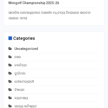
Minigolf Championship 2025-26
ସାମାଜିକ ଗଣମାଧ୍ୟମରେ ଅଶାଳୀନ ମନ୍ତବ୍ୟ ବିରୋଧରେ ସାଇବର
ଥାନାରେ ଏତଲା
Categories
Uncategorized
ଖେଳ
ଚଳଚିତ୍ର
ଦୁର୍ଘଟଣା
ଫୋଟୋଗ୍ରାଫୀ
ବିଜ୍ଞାପନ
ବ୍ୟବସାୟ
ଭାଗ୍ୟ ଭବିଷ୍ୟତ