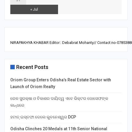
« Jul
NIRAPAKHYA KHABAR Editor:: Debabrat Mohanty// Contact:no-0785388
Recent Posts
Oriom Group Enters Odisha’s Real Estate Sector with
Launch of Oriom Realty
ରେଳ ସୁରକ୍ଷା ଓ ବିକାଶର ଦାୟିତ୍ୱ ଏବେ ଭିକ୍ଟର ଜୋସେଫଙ୍କ
କାନ୍ଧରେ
ହଟାତ୍ ଇସ୍ତଫା ଦେଲେ ଭୁବନେଶ୍ୱର DCP
Odisha Clinches 20 Medals at 11th Senior National