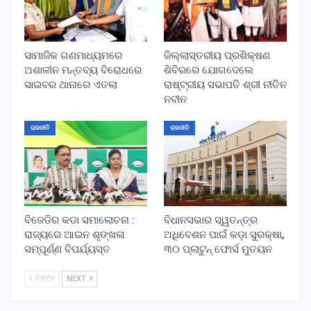
ସାମାଜିକ ଗଣମାଧ୍ୟମରେ
ଜିଲ୍ଲାସ୍ତରୀୟ ପ୍ରଶିକ୍ଷଣ
ଅଶାଳୀନ ମନ୍ତବ୍ୟ ବିରୋଧରେ
ଶିବିରରେ ଯୋଗଦେଲେ
ସାଇବର ଥାନାରେ ଏତଲା
ରାଷ୍ଟ୍ରୀୟ ସଭାପତି ଶ୍ରୀ ନୀତିନ
ନବୀନ
ରାଜନୀତି
ରାଜନୀତି
ବିଜେଡିର କଡା ସମାଲୋଚନା :
ବିଧାନସଭାର ସ୍ୱତନ୍ତ୍ର
ରାଜ୍ୟରେ ଆଇନ ଶୃଙ୍ଖଳା
ଅଧିବେଶନ ପାଇଁ କଡ଼ା ସୁରକ୍ଷା,
ସମ୍ପୂର୍ଣ୍ଣ ବିପର୍ଯ୍ୟସ୍ତ
୩୦ ପ୍ଲାଟୁନ୍ ଫୋର୍ସ ମୁତୟନ
PREV
NEXT