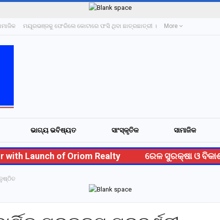
ାମାଜିକ
ମୟୂରଭଞ୍ଜକୁ ଫେରିଲେ କୋଟାରେ ଫସି ଥିବା ଛାତ୍ରଛାତ୍ରୀ ।
More
ଭାଗ୍ୟ ଭବିଷ୍ୟତ
ସାଂସ୍କୃତିକ
ସାମାଜିକ
ith Launch of Oriom Realty
ରେଳ ସୁରକ୍ଷା ଓ ବିକାଶର
ନୁଷ୍ଠିତ