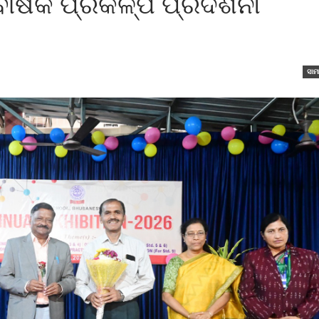
ାର୍ଷିକ ପ୍ରକଳ୍ପ ପ୍ରଦର୍ଶନୀ
ସାମ