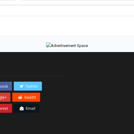
book
Twitter
gle+
ReddIt
erest
Email