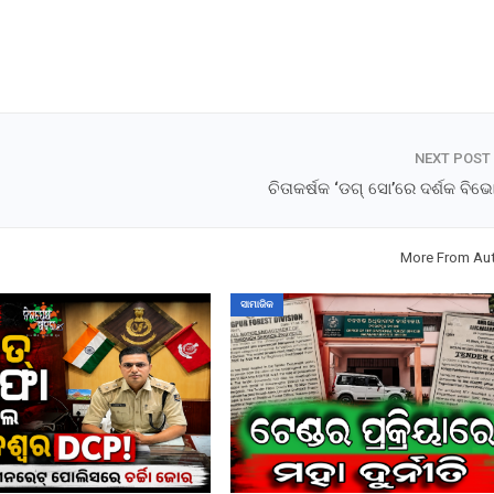
NEXT POST
ଚିତାକର୍ଷକ ‘ଡଗ୍ ସୋ’ରେ ଦର୍ଶକ ବି
More From Au
ସାମାଜିକ