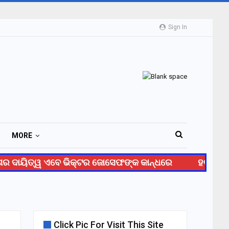
Sign In
MORE
 ଦାୟିତ୍ୱ ଏବେ ଭିକ୍ଟର ଜୋସେଫଙ୍କ କାନ୍ଧରେ
ହଟାତ୍ ଇସ୍
Click Pic For Visit This Site