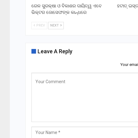
ରେଳ ସୁରକ୍ଷା ଓ ବିକାଶର ଦାୟିତ୍ୱ ଏବେ
ହଟାତ୍ ଇସ
ଭିକ୍ଟର ଜୋସେଫଙ୍କ କାନ୍ଧରେ
PREV
NEXT
Leave A Reply
Your emai