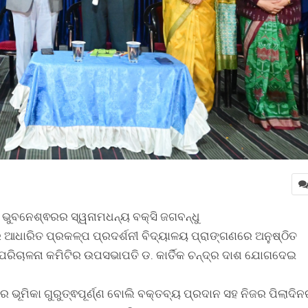
 ଭୁବନେଶ୍ଵରର ସ୍ୱନାମଧନ୍ୟ ବକ୍ସି ଜଗବନ୍ଧୁ
 ଆଧାରିତ ପ୍ରକଳ୍ପ ପ୍ରଦର୍ଶନୀ ବିଦ୍ୟାଳୟ ପ୍ରାଙ୍ଗଣରେ ଅନୁଷ୍ଠିତ
 ପରିଚାଳନା କମିଟିର ଉପସଭାପତି ଡ. କାର୍ତିକ ଚନ୍ଦ୍ର ଦାଶ ଯୋଗଦେଇ
ମର ଭୂମିକା ଗୁରୁତ୍ଵପୂର୍ଣ୍ଣ ବୋଲି ବକ୍ତବ୍ୟ ପ୍ରଦାନ ସହ ନିଜର ପିଲାଦି