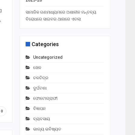
2025-26
ା
ସାମାଜିକ ଗଣମାଧ୍ୟମରେ ଅଶାଳୀନ ମନ୍ତବ୍ୟ
୍
ବିରୋଧରେ ସାଇବର ଥାନାରେ ଏତଲା
Categories
ୀ
Uncategorized
ଖେଳ
ଚଳଚିତ୍ର
ଦୁର୍ଘଟଣା
ଫୋଟୋଗ୍ରାଫୀ
ବିଜ୍ଞାପନ
0
ବ୍ୟବସାୟ
ଭାଗ୍ୟ ଭବିଷ୍ୟତ