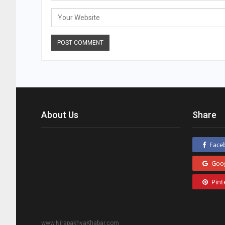
About Us
Share
Face
Goo
Pint
www.NirapakhyaKhabar.com