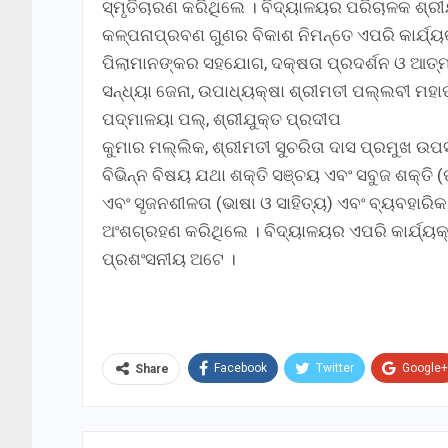
ସ୍ମୃତିଚାରଣ କରିଥିଲେ । ବିଦ୍ୟାଳୟର ପରିଚାଳକ ଶ୍ରୀ
କଳ୍ପନାପ୍ରବଣ ଗୁଣର ବିକାଶ ନିମନ୍ତେ ଏପରି କାର୍ଯ୍
ପିଲାମାନଙ୍କର ସହଯୋଗ, ଦକ୍ଷତା ପ୍ରଦର୍ଶନ ଓ ଆତ୍ମବ
ସନ୍ଧ୍ୟା ଜେନା, ଉପାଧ୍ୟକ୍ଷା ଶ୍ରୀମତୀ ପଲ୍ଲବୀ ମହା
ପଦ୍ମାଳୟା ପଲ୍, ଶ୍ରୀଯୁକ୍ତ ପ୍ରଦୀପ
କୁମାର ମଲ୍ଲିକ, ଶ୍ରୀମତୀ ସୁଚରିତା ଦାସ ପ୍ରମୁଖ ଉପ
ବିଭିନ୍ନ ବିଷୟ ଯଥା ଶକ୍ତି ସଞ୍ଚୟ ଏବଂ ସବୁଜ ଶକ୍ତି (ପ
ଏବଂ ସୃଜନଶୀଳତା (ଭାଷା ଓ ସାହିତ୍ୟ) ଏବଂ ବ୍ୟବହା
ଅଂଶଗ୍ରହଣ କରିଥିଲେ । ବିଦ୍ୟାଳୟର ଏପରି କାର୍ଯ୍ୟ
ପ୍ରଶଂସନୀୟ ଅଟେ ।
Facebook
Twitter
Google+
Share