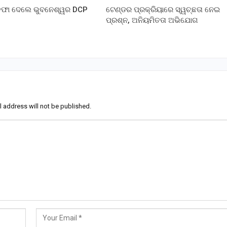
୍ତଫା ଦେଲେ ଭୁବନେଶ୍ୱର DCP
ଟେଣ୍ଡର ପ୍ରକ୍ରିୟାରେ ସ୍ୱଚ୍ଛତା ନେଇ
ପ୍ରଶ୍ନ, ଅନିୟମିତତା ଅଭିଯୋଗ
l address will not be published.