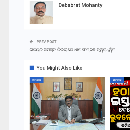
Debabrat Mohanty
PREV POST
ରାଜ୍ୟର ସମସ୍ତ ଜିଲ୍ଲାରେ ଧାନ ସଂଗ୍ରହ ତ୍ୱରାନ୍ୱିତ
You Might Also Like
ସାମାଜିକ
ସାମାଜିକ