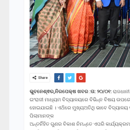
Share
ଭୁବନେଶ୍ଵର,ନିରପେକ୍ଷ ଖବର :ତା: ୨୦/୦୧:
ରାଜଧାନୀ
ଇଂରାଜୀ ମାଧ୍ୟମ ବିଦ୍ୟାଳୟରେ ବିଭିନ୍ନ ବିଷୟ ଉପରେ
ହୋଇଯାଇଛି । ଏଥ‌ିରେ ମୁଖ୍ୟଅତିଥି ଭାବେ ବିଦ୍ୟାଳୟ
ପିଲାମାନଙ୍କ
ଅନ୍ତର୍ନିହିତ ଗୁଣର ବିକାଶ ନିମନ୍ତେ ଏପରି କାର୍ଯ୍ୟକ୍ର