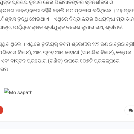
ଯୁକ୍ତ ପ୍ରତାପ କୁମାର ଜେନା ପିଲାମାନଙ୍କର ସୃଜନଶୀଳତା ଓ
ୟକ୍ରମର ଆବଶ୍ୟକତା ରହିଛି ବୋଲି ମତ ପ୍ରକାଶ କରିଥିଲେ । ଏହାଦ୍ଵାର
ିଶ୍ଵାସ ବୃଦ୍ଧି ହୋଇଥାଏ । ଏଥିରେ ବିଦ୍ୟାଳୟର ଅଧ୍ୟକ୍ଷା ମ୍ୟାଡାମ
ପାତ୍ର, ପର୍ଯ୍ୟବେକ୍ଷକ ଶ୍ରୀଯୁକ୍ତ ନରେଶ କୁମାର ରଥ, ଶ୍ରୀମତୀ
ସ୍ଥିତ ଥିଲେ । ଏଥିରେ ତୃତୀୟରୁ ନବମ ଶ୍ରେଣୀର ୨୯୨ ଜଣ ଛାତ୍ରଛାତ୍ର
ରିବେଶ ବିଜ୍ଞାନ), ଆମ ଗ୍ରହ ଆମ କାହାଣୀ (ସାମାଜିକ ବିଜ୍ଞାନ), କଳ୍ପନା
ରିକ ଏବଂ ବାସ୍ତବ ପ୍ରୟୋଗ (ଗଣିତ) ଉପରେ ୧୦୭ଟି ପ୍ରକଳ୍ପରେ
କ୍ରମ