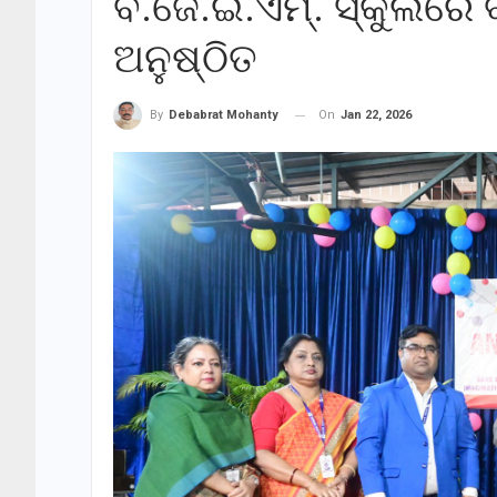
ବି.ଜେ.ଇ.ଏମ୍. ସ୍କୁଲରେ ବ
ଅନୁଷ୍ଠିତ
On
Jan 22, 2026
By
Debabrat Mohanty