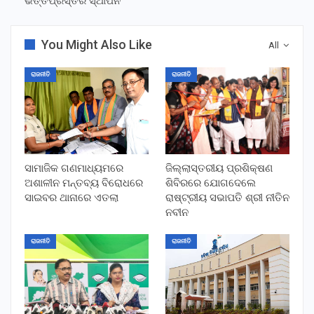
ଭିତ୍ତିପ୍ରସ୍ତର ସ୍ଥାପନ
You Might Also Like
All
ରାଜନୀତି
ରାଜନୀତି
ସାମାଜିକ ଗଣମାଧ୍ୟମରେ
ଜିଲ୍ଲାସ୍ତରୀୟ ପ୍ରଶିକ୍ଷଣ
ଅଶାଳୀନ ମନ୍ତବ୍ୟ ବିରୋଧରେ
ଶିବିରରେ ଯୋଗଦେଲେ
ସାଇବର ଥାନାରେ ଏତଲା
ରାଷ୍ଟ୍ରୀୟ ସଭାପତି ଶ୍ରୀ ନୀତିନ
ନବୀନ
ରାଜନୀତି
ରାଜନୀତି