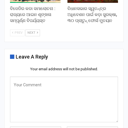
ବିଜେଡିର କଡା ସମାଲୋଚନା :
ବିଧାନସଭାର ସ୍ୱତନ୍ତ୍ର
ରାଜ୍ୟରେ ଆଇନ ଶୃଙ୍ଖଳା
ଅଧିବେଶନ ପାଇଁ କଡ଼ା ସୁରକ୍ଷା,
ସମ୍ପୂର୍ଣ୍ଣ ବିପର୍ଯ୍ୟସ୍ତ
୩୦ ପ୍ଲାଟୁନ୍ ଫୋର୍ସ ମୁତୟନ
PREV
NEXT
Leave A Reply
Your email address will not be published.