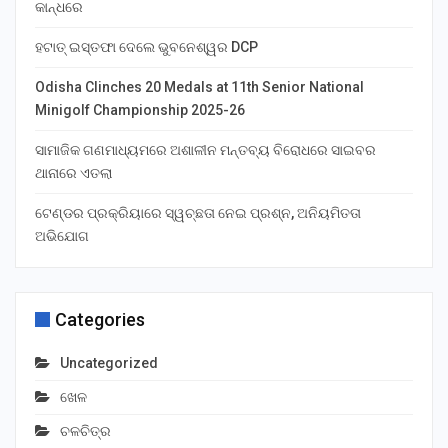
କାନ୍ଧରେ
ହଟାତ୍ ଇସ୍ତଫା ଦେଲେ ଭୁବନେଶ୍ୱର DCP
Odisha Clinches 20 Medals at 11th Senior National
Minigolf Championship 2025-26
ସାମାଜିକ ଗଣମାଧ୍ୟମରେ ଅଶାଳୀନ ମନ୍ତବ୍ୟ ବିରୋଧରେ ସାଇବର
ଥାନାରେ ଏତଲା
ଟେଣ୍ଡର ପ୍ରକ୍ରିୟାରେ ସ୍ୱଚ୍ଛତା ନେଇ ପ୍ରଶ୍ନ, ଅନିୟମିତତା
ଅଭିଯୋଗ
Categories
Uncategorized
ଖେଳ
ଚଳଚିତ୍ର