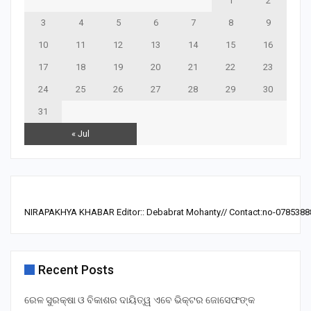
1
2
3
4
5
6
7
8
9
10
11
12
13
14
15
16
17
18
19
20
21
22
23
24
25
26
27
28
29
30
31
« Jul
NIRAPAKHYA KHABAR Editor:: Debabrat Mohanty// Contact:no-0785388
Recent Posts
ରେଳ ସୁରକ୍ଷା ଓ ବିକାଶର ଦାୟିତ୍ୱ ଏବେ ଭିକ୍ଟର ଜୋସେଫଙ୍କ