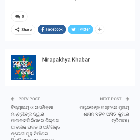
0
Facebook
Twitter
Share
Nirapakhya Khabar
PREV POST
NEXT POST
ବିଦ୍ୟାଳୟ ଓ ଗଣଶିକ୍ଷା
ମୟୁରଭଞ୍ଜ ଗସ୍ତରେ ମୁଖ୍ୟ
ମନ୍ତ୍ରୀଙ୍କ ଦ୍ୱାରା
ଶାସନ ସଚିବ ଅସିତ କୁମାର
ମାଲକାନଗିରିଠାରେ ଶିକ୍ଷକ
ତ୍ରିପାଠୀ।
ଆବାସିକ ଭବନ ଓ ଅତିରିକ୍ତ
ଶ୍ରେଣୀ ଗୃହ ନିର୍ମାଣର