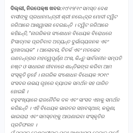
ଦିଲ୍ଲୀ, ନିରପେକ୍ଷ ଖବର:
୧୯/୧୨/୧୯ ସମସ୍ତ ଦେଶ
ବାସୀଙ୍କୁ ପ୍ରଧାନମନ୍ତ୍ରୀ ଶ୍ରୀ ନରେନ୍ଦ୍ର ମୋଦୀ ଟ୍ୱିଟ
ଜରିଆରେ ଆଶ୍ୱାସନା ଦେଇଛନ୍ତି । ଟ୍ୱିଟ ଜରିଆରେ
କହିଛନ୍ତି, “ନାଗରିକତା ସଂଶୋଧନ ବିଧେୟକ ବିରୋଧରେ
ହିଂସାତ୍ମକ ପ୍ରତିବାଦ ଅତ୍ୟନ୍ତ ଦୁର୍ଭାଗ୍ୟଜନକ ଏବଂ
ଦୁଃଖଦାୟକ” । ଆଲୋଚନା, ବିତର୍କ ଏବଂ ମତଭେଦ
ଗଣତନ୍ତ୍ରର ମହତ୍ୱପୂର୍ଣ୍ଣ ଅଂଶ, କିନ୍ତୁ ସାର୍ବଜନୀନ ସମ୍ପତି
ନଷ୍ଟ ଓ ସାଧାରଣ ଜୀବନରେ ଶାନ୍ତିଭଙ୍ଗ କରିବା ଆମ
ସଂସ୍କୃତି ନୁହେଁ । ନାଗରିକ ସଂଶୋଧନ ବିଧେୟକ ୨୦୧୯
ସଂସଦର ଉଭୟ ଗୃହରେ ବ୍ୟାପକ ସମର୍ଥନ ସହ ପାରିତ
ହୋଇଛି ।
ବହୁସଂଖ୍ୟାରେ ରାଜନୈତିକ ଦଳ ଏବଂ ସାଂସଦ ଏହାକୁ ସମର୍ଥନ
କରିଛନ୍ତି । ଏହି ବିଧେୟକ ଭାରତର ସହାବସ୍ଥାନ, କରୁଣା,
ଭାଇଚାରା ଏବଂ ସମସ୍ତଙ୍କୁ ଆପଣାଇବା ସଂସ୍କୃତିର
ପ୍ରତିଫଳନ ।
ମୁଁ ସମସ୍ତ ଦେଶବାସୀଙ୍କୁ ପୁନଃ ଆଶ୍ୱାସନା ଦେବାକୁ ଚାହେଁ