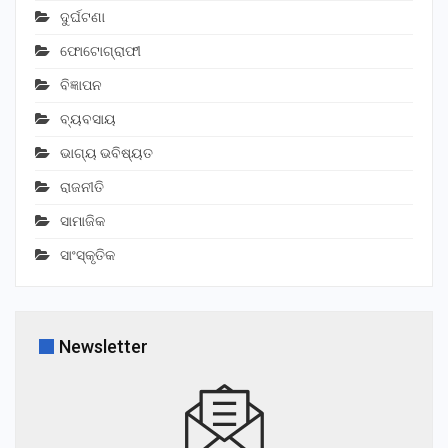
ଦୁର୍ଘଟଣା
ଫୋଟୋଗ୍ରାଫୀ
ବିଜ୍ଞାପନ
ବ୍ୟବସାୟ
ଭାଗ୍ୟ ଭବିଷ୍ୟତ
ରାଜନୀତି
ସାମାଜିକ
ସାଂସ୍କୃତିକ
Newsletter