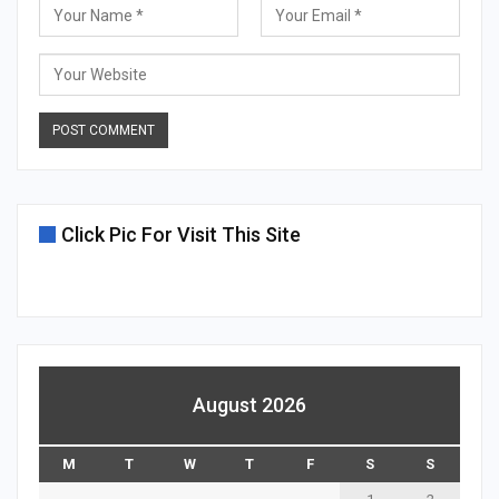
Click Pic For Visit This Site
August 2026
M
T
W
T
F
S
S