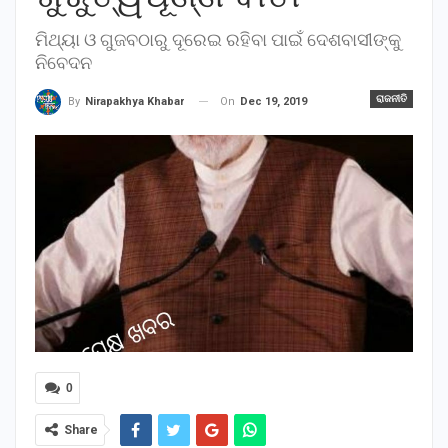
ମିଥ୍ୟା ଓ ଗୁଜବଠାରୁ ଦୂରେଇ ରହିବା ପାଇଁ ଦେଶବାସୀଙ୍କୁ
ନିବେଦନ
ରାଜନୀତି
On
Dec 19, 2019
By
Nirapakhya Khabar
0
Share