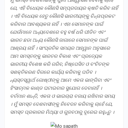
ଯେ, ଏହି ବିଧେୟକ କୌଣସି ସମ୍ପ୍ରଦାୟର କ୍ଷତି କରିବ ନାହିଁ
। ଏହି ବିଧେୟକ ହେତୁ କୌଣସି ଭାରତୀୟଙ୍କୁ ଚିନ୍ତାପ୍ରକଟ
କରିବାର ଆବଶ୍ୟକତା ନାହିଁ । ଏହା ସେମାନଙ୍କ ପାଇଁ
ଯେଉଁମାନେ ଅନ୍ୟଦେଶରେ ବହୁ ବର୍ଷ ଧରି ପୀଡିତ ଏବଂ
ଭାରତ ଛଡା ଅନ୍ୟ କୌଣସି ଜାଗାରେ ସେମାନଙ୍କ ପାଇଁ
ଆଶ୍ରୟ ନାହିଁ । ସାଂପ୍ରତିକ ସମୟର ଆହ୍ୱାନ ଅନୁସାରେ
ଆମ ସମସ୍ତଙ୍କୁ ଭାରତର ବିକାଶ ଏବଂ ପ୍ରତ୍ୟେକ
ଭାରତୀୟ ବିଶେଷ କରି ଗରିବ, ନିଷ୍ପେସିତ ଓ ବଂଚିତଙ୍କ
ସଶକ୍ତିକରଣ ଦିଗରେ କାର୍ଯ୍ୟ କରିବାକୁ ପଡିବ ।
ନ୍ୟସ୍ତସ୍ୱାର୍ଥ ଗୋଷ୍ଠୀଙ୍କୁ ଆମେ ଏକତା ଭାଙ୍ଗିବା ଏବଂ
ହିଂସାତ୍ମକ କାଣ୍ଡ ଘଟାଇବାର ସୁଯୋଗ ଦେବାନାହିଁ ।
ବର୍ତମାନ ଶାନ୍ତି, ଏକତା ଓ ଭାଇଚାରା ବଜାୟ ରଖିବାର ସମୟ
। ମୁଁ ସମସ୍ତ ଦେଶବାସୀଙ୍କୁ ନିବେଦନ କରିବାକୁ ଚାହେଁ ଯେ,
ସମସ୍ତ ପ୍ରକାରର ମିଥ୍ୟା ଓ ଗୁଜବଠାରୁ ଦୂରେଇ ରହୁନ୍ତୁ ।