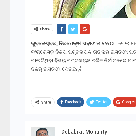
Share
ଭୁବନେଶ୍ବର, ନିରପେକ୍ଷ ଖବର: ତା ୧୬/୦୮
ମେଲ୍‌ ଯ
କଂଗ୍ରେସକୁ ବିଜୟ ପଟ୍ଟନାୟକ ତାଙ୍କର ଇସ୍ତଫା ପତ୍
ପାଲଟିଥିବା ବିଜୟ ପଟ୍ଟନାୟକ ଚଳିତ ନିର୍ବାଚନରେ ପାର
ଦଳରୁ ଇସ୍ତଫା ଦେଇଛନ୍ତି।
Facebook
Twitter
Google+
Share
Debabrat Mohanty