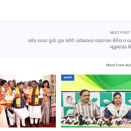
NEXT POST
ସହିଦ ନଗର ଦୁର୍ଗା ପୂଜା ସମିତି ପରିସରରେ ରକ୍ତଦାନ ଶିବିର ଓ 
ସ୍ୱାସ୍ଥ୍ୟ ଶ
More From Au
ରାଜନୀତି