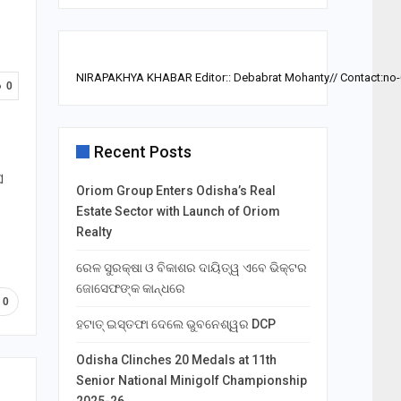
NIRAPAKHYA KHABAR Editor:: Debabrat Mohanty// Contact:no
0
Recent Posts
େ
Oriom Group Enters Odisha’s Real
Estate Sector with Launch of Oriom
Realty
ରେଳ ସୁରକ୍ଷା ଓ ବିକାଶର ଦାୟିତ୍ୱ ଏବେ ଭିକ୍ଟର
ଜୋସେଫଙ୍କ କାନ୍ଧରେ
0
ହଟାତ୍ ଇସ୍ତଫା ଦେଲେ ଭୁବନେଶ୍ୱର DCP
Odisha Clinches 20 Medals at 11th
Senior National Minigolf Championship