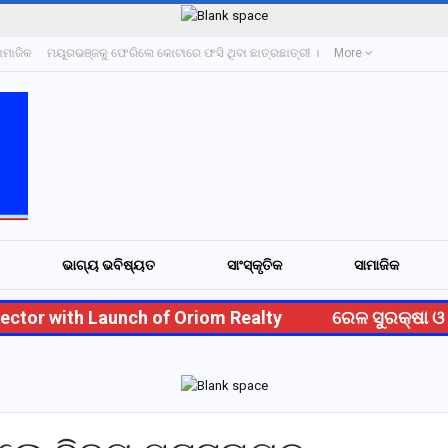
ାମାଜିକ
ମୟୂରଭଞ୍ଜକୁ ଫେରିଲେ କୋଟାରେ ଫସି ଥିବା ଛାତ୍ରଛାତ୍ରୀ ।
More
ଭାଗ୍ୟ ଭବିଷ୍ୟତ
ସାଂସ୍କୃତିକ
ସାମାଜିକ
tor with Launch of Oriom Realty
ରେଳ ସୁରକ୍ଷା ଓ ବ