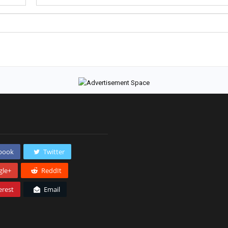
book
Twitter
gle+
ReddIt
erest
Email