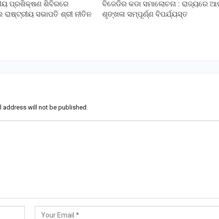
ରୀୟ ପ୍ରଶିକ୍ଷଣ ଶିବିରରେ
ବିଜେଡିର କଡା ସମାଲୋଚନା : ରାଜ୍ୟରେ 
ାଷ୍ଟ୍ରୀୟ ସଭାପତି ଶ୍ରୀ ନୀତିନ
ଶୃଙ୍ଖଳା ସମ୍ପୂର୍ଣ୍ଣ ବିପର୍ଯ୍ୟସ୍ତ
l address will not be published.