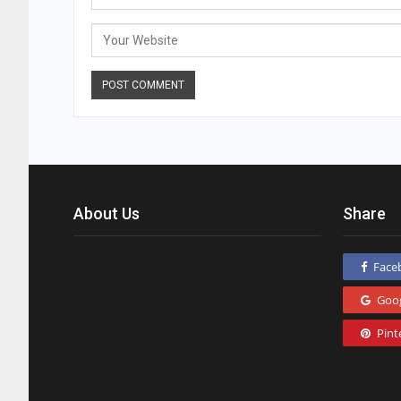
About Us
Share
Face
Goo
Pint