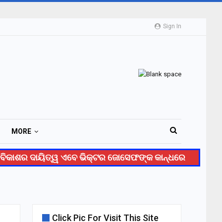
Sign In
MORE
ିକାଶର ଦାୟିତ୍ୱ ଏବେ ଭିକ୍ଟର ଜୋସେଫଙ୍କ କାନ୍ଧରେ
ହଟାତ୍
Click Pic For Visit This Site