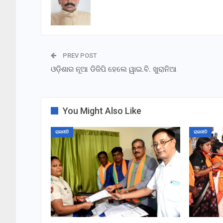
PREV POST
ଓଡ଼ିଶାର ନୂଆ ଡିଜିପି ହେଲେ ୱାଇ.ବି. ଖୁରାନିଆ
You Might Also Like
ରାଜନୀତି
ରାଜନୀତି