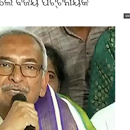
େଲେ ବିଜୟ ପଟ୍ଟନାୟକ
ରାଜ