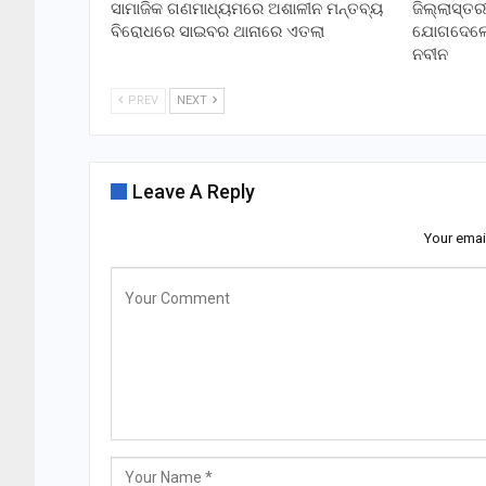
ସାମାଜିକ ଗଣମାଧ୍ୟମରେ ଅଶାଳୀନ ମନ୍ତବ୍ୟ
ଜିଲ୍ଲାସ୍ତ
ବିରୋଧରେ ସାଇବର ଥାନାରେ ଏତଲା
ଯୋଗଦେଲେ ର
ନବୀନ
PREV
NEXT
Leave A Reply
Your emai