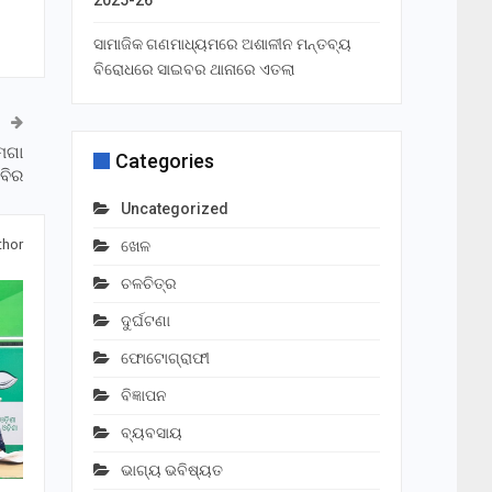
2025-26
ସାମାଜିକ ଗଣମାଧ୍ୟମରେ ଅଶାଳୀନ ମନ୍ତବ୍ୟ
ବିରୋଧରେ ସାଇବର ଥାନାରେ ଏତଲା
ମେଗା
Categories
ିବିର
Uncategorized
thor
ଖେଳ
ଚଳଚିତ୍ର
ଦୁର୍ଘଟଣା
ଫୋଟୋଗ୍ରାଫୀ
ବିଜ୍ଞାପନ
ବ୍ୟବସାୟ
ଭାଗ୍ୟ ଭବିଷ୍ୟତ