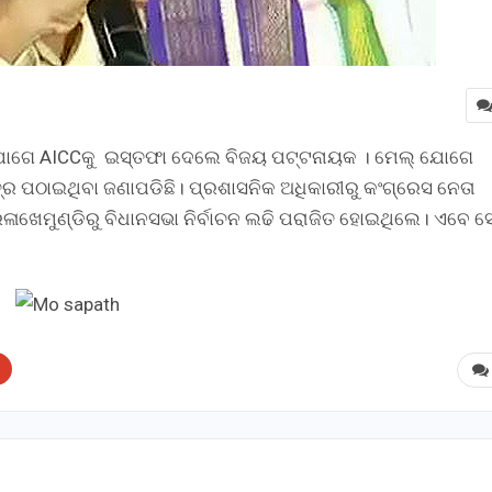
ୋଗେ AICCକୁ ଇସ୍ତଫା ଦେଲେ ବିଜୟ ପଟ୍ଟନାୟକ । ମେଲ୍‌ ଯୋଗେ
ର ପଠାଇଥିବା ଜଣାପଡିଛି। ପ୍ରଶାସନିକ ଅଧିକାରୀରୁ କଂଗ୍ରେସ ନେତା
ଳାଖେମୁଣ୍ଡିରୁ ବିଧାନସଭା ନିର୍ବାଚନ ଲଢି ପରାଜିତ ହୋଇଥିଲେ। ଏବେ ସ