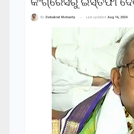
କଂଗ୍ରେସରୁ ଇସ୍ତଫା ଦ
Last updated
Aug 16, 2024
By
Debabrat Mohanty