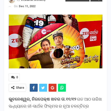
On
Dec 11, 2022
0
Share
ଭୁବନେଶ୍ୱର, ନିରପେକ୍ଷ ଖବର ତା.୧୧/୧୨
ଗତ ଆଠ ତାରିଖ
ସନ୍ଧ୍ୟାରେ ଜୀ-ସାର୍ଥକ ଫିଲ୍ମସ ର ନୂଆ ଚଳଚ୍ଚିତ୍ର