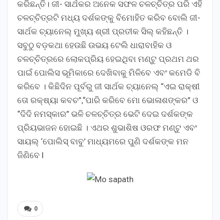
କରିଛନ୍ତି। ଜୀ- ସାର୍ଥକର ଅନେକ ସଫଳ ଚଳଚ୍ଚିତ୍ର ପରି ଏହି
ଚଳଚ୍ଚିତ୍ରଟି ମଧ୍ୟ ଦର୍ଶକଙ୍କୁ ବିମୋହିତ କରିବ ବୋଲି ଜୀ-
ସାର୍ଥକ ଚ୍ୟାନେଲ୍ ମୁଖ୍ୟ ଶ୍ରୀ ପ୍ରତୀକ ସିଲ୍ କହିଛନ୍ତି ।
ସବୁଠୁ ବଡ଼କଥା ହେଉଛି ଉଭୟ ଟେଲି ଧାରାବାହିକ ଓ
ଚଳଚ୍ଚିତ୍ରରେ ଲୋକପ୍ରିୟ ହେଇଥିବା ମଣ୍ଟୁ ପ୍ରଥମ ଥର
ପାଇଁ ପୋଲିସ ଭୂମିକାରେ ଦେଖିବାକୁ ମିଳିବେ ଏବଂ କମେଡି ବି
କରିବେ । କିଛିଦିନ ପୂର୍ବରୁ ଜୀ ସାର୍ଥକ ଚ୍ୟାନେଲ୍ “ଏଇ ରାକ୍ଷୀ
ତୋ ରକ୍ଷ୍ୟା କବଚ”,“ପାରି କରିବେ ମୋ ଭୋଳାଶଙ୍କର” ଓ
“ଦିଦି ନମସ୍କାର” ଭଳି ଚଳଚ୍ଚିତ୍ର ଭେଟି ଦେଇ ଦର୍ଶକଙ୍କ
ପ୍ରିୟଭାଜନ ହୋଇଛି । ଏଥର ଶୁଭାଶିଷ ଓରଫ ମଣ୍ଟୁ ଏବଂ
ସାୟଲ୍ ‘ପୋଲିସ୍ ବାବୁ’ ମାଧ୍ୟମରେ ପୁଣି ଦର୍ଶକଙ୍କ ମନ
ଜିଣିବେ l
0