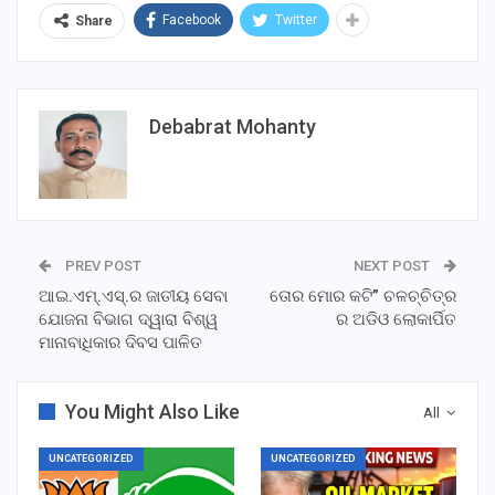
Facebook
Twitter
Share
Debabrat Mohanty
PREV POST
NEXT POST
ଆଇ.ଏମ୍‌.ଏସ୍‌.ର ଜାତୀୟ ସେବା
ତୋର ମୋର କଟି” ଚଳଚ୍ଚିତ୍ର
ଯୋଜନା ବିଭାଗ ଦ୍ୱାରା ବିଶ୍ୱ
ର ଅଡିଓ ଲୋକାର୍ପିତ
ମାନାବାଧିକାର ଦିବସ ପାଳିତ
You Might Also Like
All
UNCATEGORIZED
UNCATEGORIZED