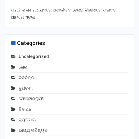
ସାମାଜିକ ଗଣମାଧ୍ୟମରେ ଅଶାଳୀନ ମନ୍ତବ୍ୟ ବିରୋଧରେ ସାଇବର
ଥାନାରେ ଏତଲା
Categories
Uncategorized
ଖେଳ
ଚଳଚିତ୍ର
ଦୁର୍ଘଟଣା
ଫୋଟୋଗ୍ରାଫୀ
ବିଜ୍ଞାପନ
ବ୍ୟବସାୟ
ଭାଗ୍ୟ ଭବିଷ୍ୟତ