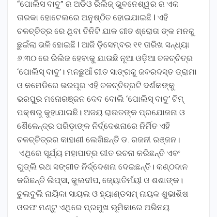
“ପୋଲିସ ବାବୁ” ର ଅଡିଓ ରିଲିଜ୍ ଭୁବନେଶ୍ୱର ର ଏକ
ତାରକା ହୋଟେଲରେ ଅନୁଷ୍ଠିତ ହୋଇଯାଇଛି l ଏହି
ଚଳଚ୍ଚିତ୍ର ରେ ଥିବା ତିନିଟି ଯାକ ଗୀତ ଶ୍ରୋତା ଙ୍କ ମନକୁ
ଛୁଇଁଲା ଭଳି ହୋଇଛି l ଆଜି ଡ଼ିସେମ୍ବର ୧୧ ତାରିଖ ସନ୍ଧ୍ୟା
୬:୩୦ ରେ ରିଲିଜ ହେବାକୁ ଯାଉଛି ନୂଆ ଓଡ଼ିଆ ଚଳଚ୍ଚିତ୍ର
‘ପୋଲିସ୍ ବାବୁ’। ମନଛୁଆଁ ଗୀତ ସାଙ୍ଗକୁ ଜବରଦସ୍ତ ଡ୍ରାମା
ଓ କମେଡିରେ ଭରପୂର ଏହି ଚଳଚ୍ଚିତ୍ରଟି ଦର୍ଶକଙ୍କୁ
ଭରପୁର ମନୋରଞ୍ଜନ ଦେବ ବୋଲି ‘ପୋଲିସ୍ ବାବୁ’ ଟିମ୍
ପକ୍ଷରୁ କୁହାଯାଇଛି। ଅଜୟ ରାଉତଙ୍କ ପ୍ରଯୋଜନା ଓ
ଶୈଳେନ୍ଦ୍ର ପରିଡ଼ାଙ୍କ ନିର୍ଦ୍ଦେଶନାରେ ନିର୍ମିତ ଏହି
ଚଳଚ୍ଚିତ୍ରର କାହାଣୀ ଲେଖିଛନ୍ତି ଡ. ରଜନୀ ରଞ୍ଜନ।
ଏଥିରେ ସୂର୍ଯ୍ୟ ମହାପାତ୍ର ଗୀତ ରଚନା କରିଛନ୍ତି ଏବଂ
ଗୁଡ୍‌ଲି ରଥ ସଙ୍ଗୀତ ନିର୍ଦ୍ଦେଶନା ଦେଇଛନ୍ତି। କଣ୍ଠଦାନ
କରିଛନ୍ତି ଲିପ୍ସା, କୁଲଦୀପ, ଜ୍ୟୋତିର୍ମୟୀ ଓ ଶଶାଙ୍କ।
ଚୁଲବୁଲି ନାୟିକା ସାୟଲ ଓ ହ୍ୟାଣ୍ଡସମ୍ ନାୟକ ଶୁଭାଶିଷ
ଓରଫ ମଣ୍ଟୁ ଏଥିରେ ପ୍ରମୁଖ ଭୂମିକାରେ ଅଭିନୟ