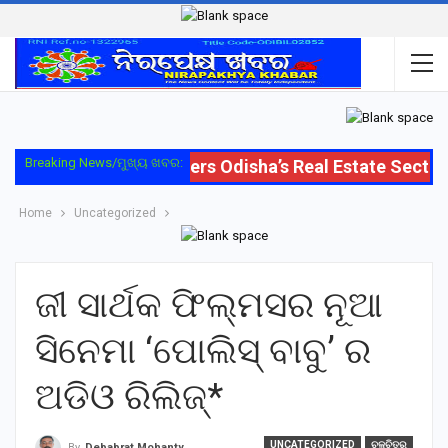
Breaking News/ମୁଖ୍ୟ ଖବର:
Oriom Group Enters Odisha’s Real Estate Sector w
Home
Uncategorized
ଜୀ ସାର୍ଥକ ଫିଲ୍ମସର ନୂଆ
ସିନେମା ‘ପୋଲିସ୍ ବାବୁ’ ର
ଅଡିଓ ରିଲିଜ୍*
UNCATEGORIZED
ଚଳଚିତ୍ର
By
Debabrat Mohanty