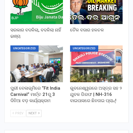
ସରକାର ବଦଳିଲା, ବଦଳିଲା ନାହିଁ
ତୈଳ ବଜାର ହଳଚଳ
ଢାଞ୍ଚା
UNCATEGORIZED
UNCATEGORIZED
ପୁରୀ ବେଳାଭୂମିରେ “Fit India
ଭୁବନେଶ୍ୱରରେ ଅସ୍ତ୍ର ସହ ୨
Carnival” ମାର୍ଚ୍ଚ 21ରୁ 3
ଯୁବକ ଗିରଫ | NH-316
ଦିନିଆ ବଡ଼ କାର୍ଯ୍ୟକ୍ରମ
ବାଇପାସରେ ଛିନତାଇ ପ୍ଲାନ୍!
PREV
NEXT