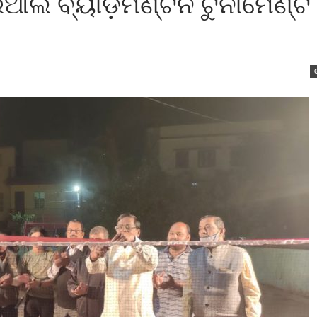
ଲ ବ୍ୟାଡ଼ମିଣ୍ଟନ ଟୁର୍ନାମେଣ୍ଟ