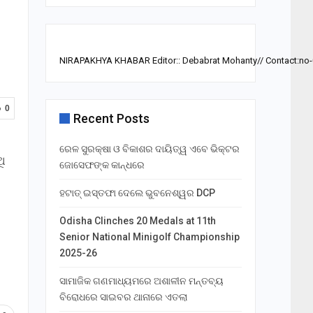
NIRAPAKHYA KHABAR Editor:: Debabrat Mohanty// Contact:no
0
Recent Posts
ରେଳ ସୁରକ୍ଷା ଓ ବିକାଶର ଦାୟିତ୍ୱ ଏବେ ଭିକ୍ଟର
ି
ଜୋସେଫଙ୍କ କାନ୍ଧରେ
ହଟାତ୍ ଇସ୍ତଫା ଦେଲେ ଭୁବନେଶ୍ୱର DCP
Odisha Clinches 20 Medals at 11th
Senior National Minigolf Championship
2025-26
ସାମାଜିକ ଗଣମାଧ୍ୟମରେ ଅଶାଳୀନ ମନ୍ତବ୍ୟ
ବିରୋଧରେ ସାଇବର ଥାନାରେ ଏତଲା