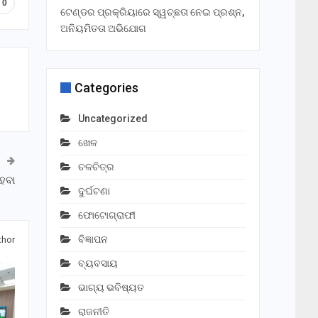
0
ଟେଣ୍ଡର ପ୍ରକ୍ରିୟାରେ ସ୍ୱଚ୍ଛତା ନେଇ ପ୍ରଶ୍ନ,
ଅନିୟମିତତା ଅଭିଯୋଗ
Categories
Uncategorized
ଖେଳ
ଚଳଚିତ୍ର
େବା
ଦୁର୍ଘଟଣା
ଫୋଟୋଗ୍ରାଫୀ
ବିଜ୍ଞାପନ
thor
ବ୍ୟବସାୟ
ଭାଗ୍ୟ ଭବିଷ୍ୟତ
ରାଜନୀତି