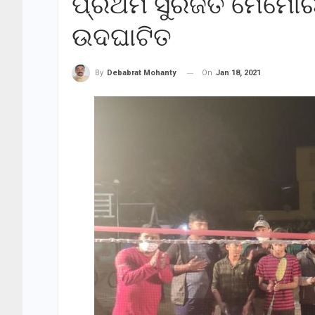
ପ୍ରଥମ ସୁରଜିତ ମେମୋରିଆ
ଉଦଘାଟିତ
On
Jan 18, 2021
By
Debabrat Mohanty