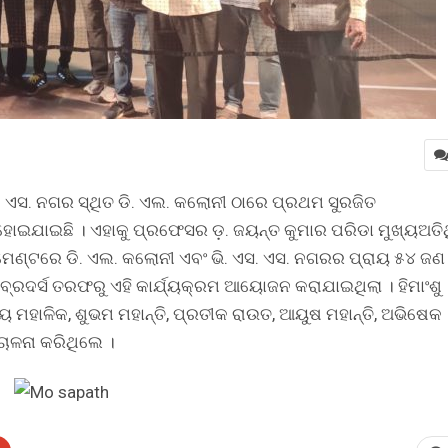
 ଏସ. ନଗର ସ୍ଥିତ ଡି. ଏଲ. କଲୋନୀ ଠାରେ ପ୍ରଥମ ସୁରଜିତ
ୋଇଯାଇଛି । ଏହାକୁ ପ୍ରଫେସର ଡ଼. ଜୟନ୍ତ କୁମାର ପରିଡା ମୁଖ୍ୟଅତିଥ
େଣ୍ଟରେ ଡି. ଏଲ. କଲୋନୀ ଏବଂ ଭି. ଏସ. ଏସ. ନଗରର ପ୍ରାୟ ୫୪ ଜଣ
ରଦର୍ସ ତରଫରୁ ଏହି କାର୍ଯ୍ୟକ୍ରମ ଆୟୋଜନ କରାଯାଇଥିଲା । ହିମାଂଶୁ
ୟ ମହାଳିକ, ଶୁଭମ ମହାନ୍ତି, ପ୍ରତୀକ ରାଉତ, ଆୟୁଷ ମହାନ୍ତି, ଅଭିଷେକ
ିଚାଳନା କରିଥିଲେ ।