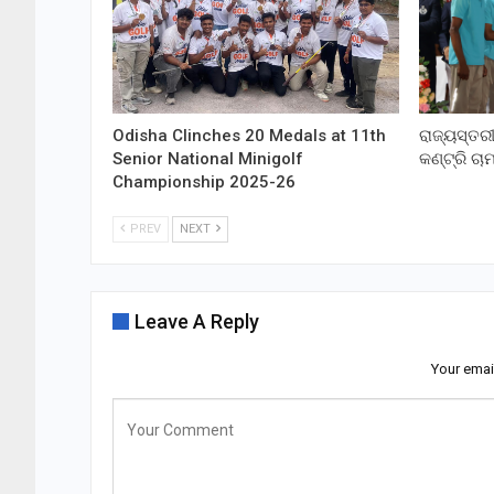
Odisha Clinches 20 Medals at 11th
ରାଜ୍ୟସ୍ତର
Senior National Minigolf
କଣ୍ଟ୍ରି ଚା
Championship 2025-26
PREV
NEXT
Leave A Reply
Your emai