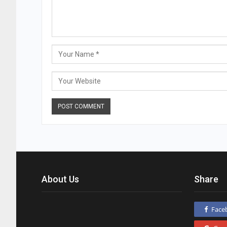
About Us
Share
Face