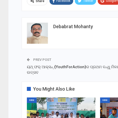
Facebook
Twitter
Google+
Share
Debabrat Mohanty
PREV POST
ୟଥ୍ ଫର୍ ଆକ୍ସନ୍ {YouthForAction}ର ପ୍ରଥମ ବନ୍ଧୁ ମିଳ
ଉତ୍ସବ
You Might Also Like
ଖେଳ
ଖେଳ