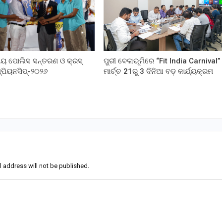
ୀୟ ପୋଲିସ ସନ୍ତରଣ ଓ କ୍ରସ୍
ପୁରୀ ବେଳାଭୂମିରେ “Fit India Carnival”
ମ୍ପିୟନସିପ୍-୨୦୨୬
ମାର୍ଚ୍ଚ 21ରୁ 3 ଦିନିଆ ବଡ଼ କାର୍ଯ୍ୟକ୍ରମ
l address will not be published.