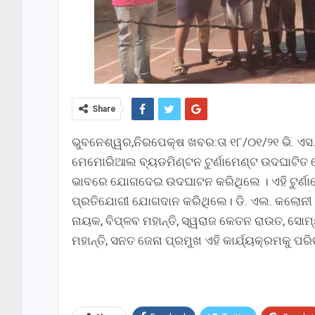
Share
ଭୁବନେଶ୍ୱର,ନିରପେକ୍ଷ ଖବର:ତା ୧୮/୦୧/୨୧ ଭି. ଏସ.
ମେମୋରିଆଲ ବ୍ୟଡମିଣ୍ଟନ ଟୁର୍ଣାମେଣ୍ଟ ଉଦଘାଟିତ ହ
ଭାବରେ ଯୋଗଦେଇ ଉଦଘାଟନ କରିଥିଲେ । ଏହି ଟୁର୍ଣାମ
ପ୍ରତିଯୋଗୀ ଯୋଗଦାନ କରିଥିଲେ। ଡି. ଏଲ. କଲୋନୀ ବ୍
ନାୟକ, ବିପ୍ଳବ ମହାନ୍ତି, ସ୍ୱରାଜ କେତନ ରାଉତ, ସୋମ୍
ମହାନ୍ତି, ସନତ ଜେନା ପ୍ରମୁଖ ଏହି କାର୍ଯ୍ୟକ୍ରମକୁ ପର