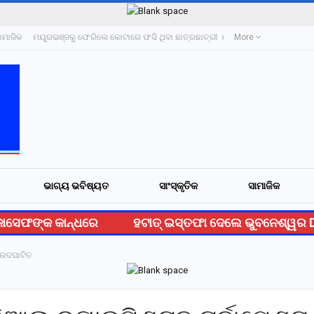
ାମାଜିକ
ମୟୂରଭଞ୍ଜକୁ ଫେରିଲେ କୋଟାରେ ଫସି ଥିବା ଛାତ୍ରଛାତ୍ରୀ ।
More
ଭାଗ୍ୟ ଭବିଷ୍ୟତ
ସାଂସ୍କୃତିକ
ସାମାଜିକ
ସେଫଙ୍କ କାନ୍ଧରେ
ହଟାତ୍ ଇସ୍ତଫା ଦେଲେ ଭୁବନେଶ୍ୱର DC
 ଉଦଘାଟିତ