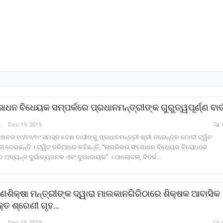
ଧନ ବିଧେୟକ ସମ୍ପର୍କରେ ପ୍ରଧାନମନ୍ତ୍ରୀଙ୍କ ଗୁରୁତ୍ୱପୂର୍ଣ୍ଣ ବାର୍
a Khabar
Dec 19, 2019
 ଖବର:୧୯/୧୨/୧୯ ସମସ୍ତ ଦେଶ ବାସୀଙ୍କୁ ପ୍ରଧାନମନ୍ତ୍ରୀ ଶ୍ରୀ ନରେନ୍ଦ୍ର ମୋଦୀ ଟ୍ୱିଟ
 ଦେଇଛନ୍ତି । ଟ୍ୱିଟ ଜରିଆରେ କହିଛନ୍ତି, “ନାଗରିକତା ସଂଶୋଧନ ବିଧେୟକ ବିରୋଧରେ
ାଦ ଅତ୍ୟନ୍ତ ଦୁର୍ଭାଗ୍ୟଜନକ ଏବଂ ଦୁଃଖଦାୟକ” । ଆଲୋଚନା, ବିତର୍କ…
ଣଶିକ୍ଷା ମନ୍ତ୍ରୀଙ୍କ ଦ୍ୱାରା ମାଲକାନଗିରିଠାରେ ଶିକ୍ଷକ ଆବାସିକ
୍ତ ଶ୍ରେଣୀ ଗୃହ…
a Khabar
Dec 19, 2019