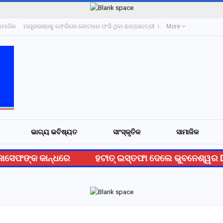
ାମାଜିକ
ମୟୂରଭଞ୍ଜକୁ ଫେରିଲେ କୋଟାରେ ଫସି ଥିବା ଛାତ୍ରଛାତ୍ରୀ ।
More
ଭାଗ୍ୟ ଭବିଷ୍ୟତ
ସାଂସ୍କୃତିକ
ସାମାଜିକ
ୋସେଫଙ୍କ କାନ୍ଧରେ
ହଟାତ୍ ଇସ୍ତଫା ଦେଲେ ଭୁବନେଶ୍ୱର D