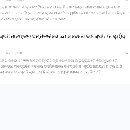
କ୍ଷ ଖବର:୧୮/୧୨/୨୦୧୯ ବିଦ୍ୟାଳୟ ଓ ଗଣଶିକ୍ଷା ମନ୍ତ୍ରୀ ଶ୍ରୀ ସମୀର ରଞ୍ଜନ ଦାଶ
ା ଗସ୍ତରେ ଯାଇ ଚିତ୍ରକୋଣ୍ଡା ବ୍ଳକ୍‌ ଅନ୍ତର୍ଗତ ସ୍ୱାଭିମାନ ଅଞ୍ଚଳରେ କାର୍ଯ୍ୟରତ ଶିକ୍ଷକ
୍କର ରହଣି ସୁବିଧା ଏବଂ ଛାତ୍ରଛାତ୍ରୀମାନଙ୍କର…
ସ୍ପତିମାନଙ୍କର ସମ୍ମିଳନୀରେ ଯୋଗଦେଲେ ବାଚସ୍ପତି ଡ. ସୂର୍ଯ୍ୟ
a Khabar
Dec 18, 2019
କ୍ଷ ଖବର: ୧୮/୧୨/୨୦୧୯ ଉତ୍ତରାଖଣ୍ଡ ବିଧାନସଭା ଆନୁକୂଲ୍ୟରେ ଡେରାଡୁନ୍‌ଠାରେ
ାନସଭା ବାଚସ୍ପତିମାନଙ୍କର ସମ୍ମିଳନୀରେ ବାଚସ୍ପତି ଡ. ସୂର୍ଯ୍ୟ ନାରାୟଣ ପାତ୍ର ଆଜି
ୋକସଭା ବାଚସ୍ପତି ଶ୍ରୀ ଓମ୍‌ ବିର୍ଲାଙ୍କ ଅଧ୍ୟକ୍ଷତାରେ ଆୟୋଜିତ ଏହି…