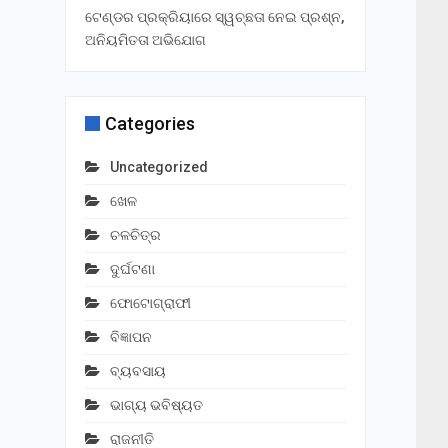
ଟେଣ୍ଡର ପ୍ରକ୍ରିୟାରେ ସ୍ୱଚ୍ଛତା ନେଇ ପ୍ରଶ୍ନ,
ଅନିୟମିତତା ଅଭିଯୋଗ
Categories
Uncategorized
ଖେଳ
ଚଳଚିତ୍ର
ଦୁର୍ଘଟଣା
ଫୋଟୋଗ୍ରାଫୀ
ବିଜ୍ଞାପନ
ବ୍ୟବସାୟ
ଭାଗ୍ୟ ଭବିଷ୍ୟତ
ରାଜନୀତି