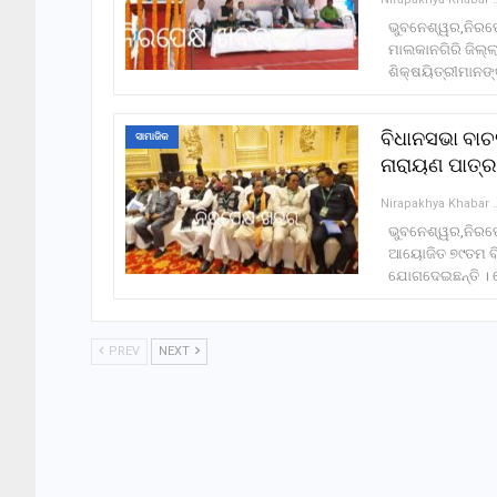
ଭୁବନେଶ୍ୱର,ନିରପେ
ମାଲକାନଗିରି ଜିଲ୍ଲ
ଶିକ୍ଷୟିତ୍ରୀମାନଙ
ବିଧାନସଭା ବାଚ
ସାମାଜିକ
ନାରାୟଣ ପାତ୍ର
Nirapakhy
ଭୁବନେଶ୍ୱର,ନିରପେ
ଆୟୋଜିତ ୭୯ତମ ବିଧ
ଯୋଗଦେଇଛନ୍ତି । ଲ
PREV
NEXT