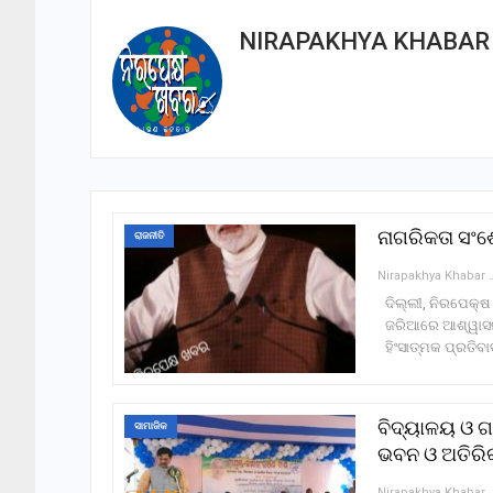
NIRAPAKHYA KHABAR
ନାଗରିକତା ସଂଶୋ
ରାଜନୀତି
Nirapakhy
ଦିଲ୍ଲୀ, ନିରପେକ୍ଷ
ଜରିଆରେ ଆଶ୍ୱାସନା
ହିଂସାତ୍ମକ ପ୍ରତିବ
ବିଦ୍ୟାଳୟ ଓ ଗ
ସାମାଜିକ
ଭବନ ଓ ଅତିରିକ
Nirapakhy