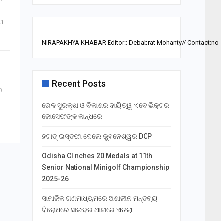
 ଓ
NIRAPAKHYA KHABAR Editor:: Debabrat Mohanty// Contact:no
Recent Posts
0
ରେଳ ସୁରକ୍ଷା ଓ ବିକାଶର ଦାୟିତ୍ୱ ଏବେ ଭିକ୍ଟର
ଜୋସେଫଙ୍କ କାନ୍ଧରେ
ହଟାତ୍ ଇସ୍ତଫା ଦେଲେ ଭୁବନେଶ୍ୱର DCP
Odisha Clinches 20 Medals at 11th
Senior National Minigolf Championship
2025-26
ସାମାଜିକ ଗଣମାଧ୍ୟମରେ ଅଶାଳୀନ ମନ୍ତବ୍ୟ
ବିରୋଧରେ ସାଇବର ଥାନାରେ ଏତଲା