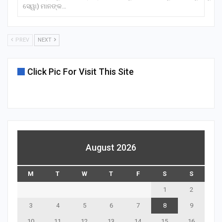
ସେୱା) ମାନଙ୍କ…
PREV
NEXT
Click Pic For Visit This Site
August 2026
M
T
W
T
F
S
S
1
2
3
4
5
6
7
8
9
10
11
12
13
14
15
16