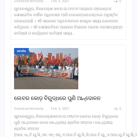
Debabrat Mohanty
Feb 9, 2021
0
ଭୁବନେଶ୍ୱର, ନିରପେକ୍ଷ ଖବର:ତା ୦୯/୦୨ ଆୟକର ଫ୍ରେଣ୍ଡସ
ସୋସାଇଟିର ବାର୍ଷିକ ଅଧିବେଶନ ଆଜି ତେଲେଙ୍ଗାପେଣ୍ଠରେ ଅନୁଷ୍ଠିତ
ହୋଇଯାଇଛି । ଏହି ସାଧାରଣ ଅଧିବେଶନରେ ଶତାଧିକ ସଭ୍ୟ ଯୋଗଦାନ
କରିଥିଲେ । ଏହି ସୋସାଇଟିରେ ଆୟକର ବିଭାଗର ଅନେକ ଅବସରପ୍ରାପ୍ତ
କର୍ମଚାରୀ ଓ କାର୍ଯ୍ୟରତ କର୍ମଚାରୀ ସଭ୍ୟ…
ସାମାଜିକ
ଲେବର କୋଡ଼ ବିରୁଦ୍ଧରେ ପୁଣି ଆନ୍ଦୋଳନ
Debabrat Mohanty
Feb 3, 2021
0
ଭୁବନେଶ୍ୱର, ନିରପେକ୍ଷଖବର:ତା ୦୩/୦୨ ଲେବର କୋଡ଼ ବିରୁଦ୍ଧରେ
ପୁଣି ଆନ୍ଦୋଳନ କଲେ କେନ୍ଦ୍ରୀୟ ଶ୍ରମିକ ସଂଗଠନ। କେନ୍ଦ୍ରୀୟ
ଶ୍ରମିକ ସଂଗଠନ
(ଆଇ.ଏନ୍‌.ଟି.ୟୁ.ସି.,ଏଚ.ଏମ୍‌.ଏସ୍‌.,ଏ.ଆଇ.ଟି.ୟୁ.ସି.,ସି.ଆଇ.ଟି.ୟୁ.,ଏ.ଆଇ.ୟୁ.ଟି.ୟୁ.ସି.,ଏ.ଆ