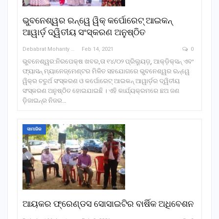
ଭୁବନେଶ୍ୱର ରନ୍‌ୱେ ୱିକ୍ କର୍ପୋରେଟ୍ ଆଇକନ୍
ଆୱାର୍ଡ଼ ଦ୍ୱିତୀୟ ସଂସ୍କରଣ ଅନୁଷ୍ଠିତ
Debabrat Mohanty
Feb 14, 2021
0
ଭୁବନେଶ୍ୱର:ନିରପେକ୍ଷ ଖବର,ତା ୧୪/୦୨ ପ୍ରିଲ୍ୟୁଡ଼୍‌, ଆକ୍‌ଡ଼ିକ୍ସନ୍ ଏବଂ
ଫ୍ୟାସନ୍ ମ୍ୟାନେଜ୍‌ମେଣ୍ଟର ମିଳିତ ସହଯୋଗରେ ଭୁବନେଶ୍ୱର ରନ୍‌ୱେ
ୱିକ୍‌ର ଚତୁର୍ଥ ସଂସ୍କରଣ ଓ କର୍ପୋରେଟ୍ ଆଇକନ୍ ଆୱାର୍ଡ଼ର ଦ୍ୱିତୀୟ
ସଂସ୍କରଣ ଅନୁଷ୍ଠିତ ହୋଇଯାଇଛି । ଏହି କାର୍ଯ୍ୟକ୍ରମରେ ଛଅ ଜଣ
ଡ଼ିଜାଇନ୍‌ର ନିଜର…
ସାମାଜିକ
ଆୟକର ଫ୍ରେଣ୍ଡସ ସୋସାଇଟିର ବାର୍ଷିକ ଅଧିବେଶନ