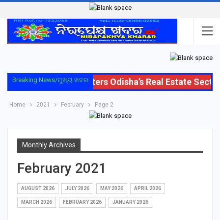
Breaking News/ମୁଖ୍ୟ ଖବର:
Oriom Group Enters Odisha’s Real Estate Sector 
Home
2021
February
Page 2
Monthly Archives
February 2021
AUGUST 2026
JULY 2026
MAY 2026
APRIL 2026
MARCH 2026
FEBRUARY 2026
JANUARY 2026