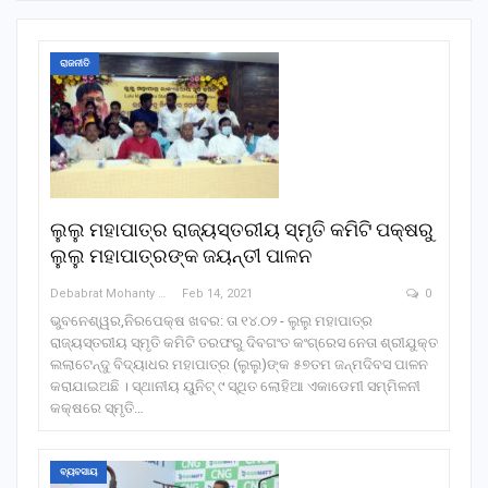
ରାଜନୀତି
ଲୁଲୁ ମହାପାତ୍ର ରାଜ୍ୟସ୍ତରୀୟ ସ୍ମୃତି କମିଟି ପକ୍ଷରୁ
ଲୁଲୁ ମହାପାତ୍ରଙ୍କ ଜୟନ୍ତୀ ପାଳନ
Debabrat Mohanty
Feb 14, 2021
0
ଭୁବନେଶ୍ୱର,ନିରପେକ୍ଷ ଖବର: ତା ୧୪.୦୨ - ଲୁଲୁ ମହାପାତ୍ର
ରାଜ୍ୟସ୍ତରୀୟ ସ୍ମୃତି କମିଟି ତରଫରୁ ଦିବଗଂତ କଂଗ୍ରେସ ନେତା ଶ୍ରୀଯୁକ୍ତ
ଲଲାଟେନ୍ଦୁ ବିଦ୍ୟାଧର ମହାପାତ୍ର (ଲୁଲୁ)ଙ୍କ ୫୭ତମ ଜନ୍ମଦିବସ ପାଳନ
କରାଯାଇଅଛି । ସ୍ଥାନୀୟ ୟୁନିଟ୍ ୯ ସ୍ଥିତ ଲୋହିଆ ଏକାଡେମୀ ସମ୍ମିଳନୀ
କକ୍ଷରେ ସ୍ମୃତି…
ବ୍ୟବସାୟ