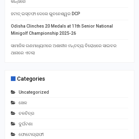
କାନ୍ଧରେ
ହଟାତ୍ ଇସ୍ତଫା ଦେଲେ ଭୁବନେଶ୍ୱର DCP
Odisha Clinches 20 Medals at 11th Senior National
Minigolf Championship 2025-26
ସାମାଜିକ ଗଣମାଧ୍ୟମରେ ଅଶାଳୀନ ମନ୍ତବ୍ୟ ବିରୋଧରେ ସାଇବର
ଥାନାରେ ଏତଲା
Categories
Uncategorized
ଖେଳ
ଚଳଚିତ୍ର
ଦୁର୍ଘଟଣା
ଫୋଟୋଗ୍ରାଫୀ