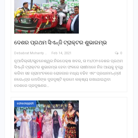
ଦେଶର ପ୍ରଥମ ସିଏନ୍‌ଜି ଟ୍ରାକ୍ଟର ଶୁଭାରମ୍ଭ
Debabrat Mohanty
Feb 14, 2021
0
ନୂଆଦିଲ୍ଲୀ/ଭୁବନେଶ୍ୱର:ନିରପେକ୍ଷ ଖବର, ତା ୧୪/୦୨ ଦେଶର ପ୍ରଥମ
ସିଏନ୍‌ଜି ଟ୍ରାକ୍ଟର ଶୁଭାରମ୍ଭ ହେବା ଫଳରେ ଚାଷୀମାନେ ନିଜ ଆୟକୁ ବୃଦ୍ଧି
କରିବା ସହ ଗ୍ରାମାଂଚଳରେ ରୋଜଗାର ମଧ୍ୟ ବଢିବ ଏବଂ ପ୍ରଧାନମନ୍ତ୍ରୀ
ନରେନ୍ଦ୍ର ମୋଦିଙ୍କ ଦୂରଦୃଷ୍ଟି କ୍ରମେ ଲକ୍ଷ୍ୟ ରଖାଯାଇଥିବା
ଦେଶରେ ପ୍ରଦୂଷଣର…
ଫୋଟୋଗ୍ରାଫୀ