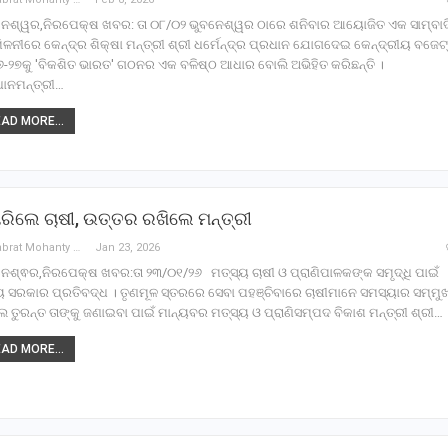
ନେଶ୍ୱର,ନିରପେକ୍ଷ ଖବର: ତା ୦୮/୦୨ ଭୁବନେଶ୍ୱର ଠାରେ ଶନିବାର ଆୟୋଜିତ ଏକ ସାମ୍ବା
ିଳନୀରେ କେନ୍ଦ୍ର ଶିକ୍ଷା ମନ୍ତ୍ରୀ ଶ୍ରୀ ଧର୍ମେନ୍ଦ୍ର ପ୍ରଧାନ ଯୋଗଦେଇ କେନ୍ଦ୍ରୀୟ ବଜେଟ୍
-୨୭କୁ 'ବିକଶିତ ଭାରତ' ଗଠନର ଏକ ବଳିଷ୍ଠ ଆଧାର ବୋଲି ଅଭିହିତ କରିଛନ୍ତି ।
ଧାନମନ୍ତ୍ରୀ…
AD MORE...
ରିଲେ ଚାଷୀ, ଉତ୍ତର ରଖିଲେ ମନ୍ତ୍ରୀ
Debabrat Mohanty
Jan 23, 2026
େଶ୍ଵର,ନିରପେକ୍ଷ ଖବର:ତା ୨୩/୦୧/୨୬ ମତ୍ସ୍ୟ ଚାଷୀ ଓ ପ୍ରାଣିପାଳକଙ୍କ ସମୃଦ୍ଧି ପାଇଁ
ୟ ସରକାର ପ୍ରତିବଦ୍ଧ । ତୃଣମୂଳ ସ୍ତରରେ ସେବା ପହଞ୍ଚିବାରେ ଚାଷୀମାନେ ସମସ୍ୟାର ସମ୍ମୁ
 ତୁରନ୍ତ ତାଙ୍କୁ ଜଣାଇବା ପାଇଁ ମାନ୍ୟବର ମତ୍ସ୍ୟ ଓ ପ୍ରାଣିସମ୍ପଦ ବିକାଶ ମନ୍ତ୍ରୀ ଶ୍ରୀ…
AD MORE...