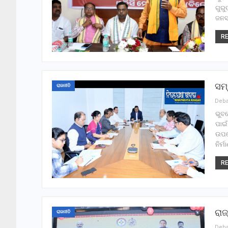
ଗୁରୁ
ଜନସ
RE
ସମ୍
ରାଜନୀତି
ଭୁବ
ପାଇଁ
ଉପରେ
ନିର୍
RE
ରାଜ
ରାଜନୀତି