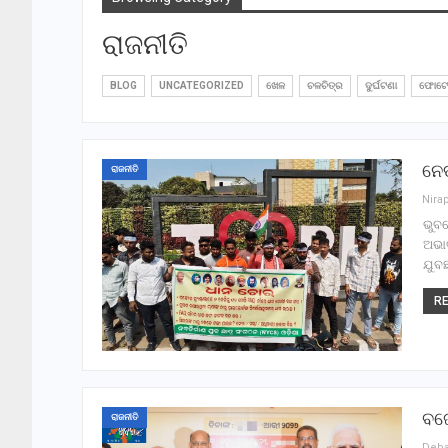
ରାଜନୀତି
BLOG
UNCATEGORIZED
ଖେଳ
ଚଳଚିତ୍ର
ଦୁର୍ଘଟଣା
ଫୋଟୋ
ନେତ
ରାଜନୀତି
ଭୁବ
ଅଭାବ
ଯୁବଛ
RE
ବଜେ
ରାଜନୀତି