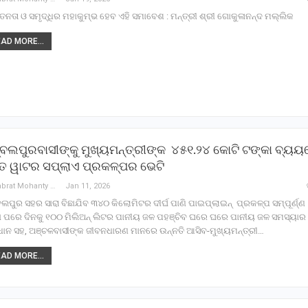
ନତା ଓ ସମୃଦ୍ଧିର ମହାକୁମ୍ଭ ହେବ ଏହି ସମାବେଶ : ମନ୍ତ୍ରୀ ଶ୍ରୀ ଗୋକୁଳାନନ୍ଦ ମଲ୍ଲିକ
AD MORE...
ବଲପୁରବାସୀଙ୍କୁ ମୁଖ୍ୟମନ୍ତ୍ରୀଙ୍କ ୪୫୧.୨୪ କୋଟି ଟଙ୍କା ବ୍ୟୟ
ହତ ୱାଟର ସପ୍ଲାଏ ପ୍ରକଳ୍ପର ଭେଟି
Debabrat Mohanty
Jan 11, 2026
ଲପୁର ସହର ସାରା ବିଛାଯିବ ୩୪୦ କିଲୋମିଟର ଦୀର୍ଘ ପାଣି ପାଇପ୍‌ଲାଇନ୍ ପ୍ରକଳ୍ପ ସମ୍ପୂର୍ଣ୍ଣ
ା ପରେ ଦିନକୁ ୧୦୦ ମିଲିଅନ୍ ଲିଟର ପାନୀୟ ଜଳ ପହଞ୍ଚିବ ଘରେ ଘରେ ପାନୀୟ ଜଳ ସମସ୍ୟାର
ଧାନ ସହ, ଅଞ୍ଚଳବାସୀଙ୍କ ଜୀବନଧାରଣ ମାନରେ ଉନ୍ନତି ଆସିବ-ମୁଖ୍ୟମନ୍ତ୍ରୀ…
AD MORE...