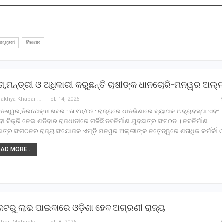
ଗ୍ରାଫୀ
ବିଜ୍ଞାପନ
ା,ମନ୍ତ୍ରୀ ଓ ଅଧିକାରୀ କରୁଛନ୍ତି ଚାଷୀଙ୍କ ଧାନଚୋରି-ମନୱର ଅଲ୍
Nirapakhya Khabar
Feb 14, 2026
ନେଶ୍ୱର,ନିରପେକ୍ଷ ଖବର : ତା ୧୪/୦୨ : ରାଜ୍ୟରେ ଧାନକିଣାରେ ବ୍ୟାପକ ଅବ୍ୟବସ୍ଥା ଏବଂ
ୀ ବିକ୍ରି ନେଇ ଶନିବାର ରାଜଧାନୀରେ ଗର୍ଜିଛି ନବନିର୍ମାଣ ଯୁବଛାତ୍ର ସଂଗଠନ । ନବନିର୍ମାଣ
ାତ୍ର ସଂଗଠନର ରାଜ୍ୟ ସଂଯୋଜକ ଏମ୍‌ଡ଼ି ମନୱର ଅଲ୍ଲୀଙ୍କ ନତେୃତ୍ୱରେ ଶତାଧିକ କର୍ମର୍କା 
AD MORE...
ଟରୁ ଲାଭ ପାଇବାରେ ଓଡ଼ିଶା ହେବ ଅଗ୍ରଣୀ ରାଜ୍ୟ
Debabrat Mohanty
Feb 8, 2026