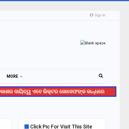
Sign In
MORE
ଶର ଦାୟିତ୍ୱ ଏବେ ଭିକ୍ଟର ଜୋସେଫଙ୍କ କାନ୍ଧରେ
ହଟାତ୍ ଇ
Click Pic For Visit This Site