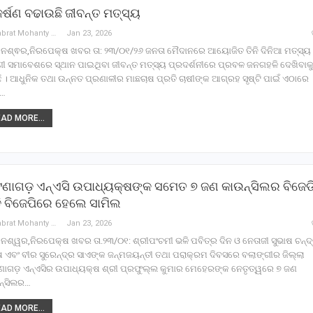
୍ଷଣ ବଢାଉଛି ଜୀବନ୍ତ ମତ୍ସ୍ୟ
Debabrat Mohanty
Jan 23, 2026
ନେଶ୍ଵର,ନିରପେକ୍ଷ ଖବର ତା: ୨୩/୦୧/୨୬ ଜନତା ମୈଦାନରେ ଆୟୋଜିତ ତିନି ଦିନିଆ ମତ୍ସ୍ୟ
ଣୀ ସମାବେଶରେ ସ୍ଥାନ ପାଇଥିବା ଜୀବନ୍ତ ମତ୍ସ୍ୟ ପ୍ରଦର୍ଶନୀରେ ପ୍ରବଳ ଜନଗହଳି ଦେଖିବାକ
ଛି । ଆଧୁନିକ ତଥା ଉନ୍ନତ ପ୍ରଣାଳୀର ମାଛଚାଷ ପ୍ରତି ଚାଷୀଙ୍କ ଆଗ୍ରହ ସୃଷ୍ଟି ପାଇଁ ଏଠାରେ
,…
AD MORE...
ଣାଗଡ଼ ଏନ୍‌ଏସି ଉପାଧ୍ୟକ୍ଷଙ୍କ ସମେତ ୭ ଜଣ କାଉନ୍‌ସିଲର ବିଜେଡ
ି ବିଜେପିରେ ହେଲେ ସାମିଲ
Debabrat Mohanty
Jan 23, 2026
େଶ୍ୱର,ନିରପେକ୍ଷ ଖବର ତା.୨୩/୦୧: ଶ୍ରୀପଂଚମୀ ଭଳି ପବିତ୍ର ଦିନ ଓ ନେତାଜୀ ସୁଭାଷ ଚନ୍ଦ
ଏବଂ ବୀର ସୁରେନ୍ଦ୍ର ସାଏଙ୍କ ଜନ୍ମଜୟନ୍ତୀ ତଥା ପରାକ୍ରମ ଦିବସରେ ବଲାଙ୍ଗୀର ଜିଲ୍ଲା
ଣାଗଡ଼ ଏନ୍‌ଏସିର ଉପାଧ୍ୟକ୍ଷ ଶ୍ରୀ ପ୍ରଫୁଲ୍ଲ କୁମାର ମେହେରଙ୍କ ନେତୃତ୍ୱରେ ୭ ଜଣ
ନ୍‌ସିଲର…
AD MORE...