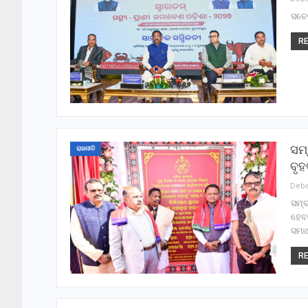
ସଚେତ
RE
ସମ୍
ରାଜନୀତି
ବୃ
ସମ୍ବ
ହେବ
ସମା
RE