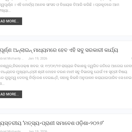
ତ୍ୱପୂର୍ଣ୍ଣ । ଏହି ମୋର୍ଚ୍ଚା ଅନେକ ସାଂସଦ ଓ ବିଧାୟକ ତିଆରି କରିଛି । ପ୍ରକୃତରେ ଆମ
ଂଖ୍ୟା…
AD MORE...
ପୂର୍ଣ୍ଣ ଅନ୍‌ଲାଇନ୍‌ ମାଧ୍ୟମରେ ହେବ ଏହି ସବୁ ସରକାରୀ କାର୍ଯ୍ୟ
Debabrat Mohanty
Jan 19, 2026
ନେଶ୍ୱର,ନିରପେକ୍ଷ ଖବର: ତା: ୧୯/୦୧/୨୬ ରାଜ୍ୟର ବିକାଶକୁ ତ୍ୱରିତ ଗତିରେ ଆଗେଇ ନେବ
 ମାନ୍ୟବର ମୁଖ୍ୟମନ୍ତ୍ରୀ ଶ୍ରୀ ମୋହନ ଚରଣ ମାଝୀ ସବୁ ବିଭାଗକୁ ଯେଉଁ ୧୫ ସୂତ୍ରୀ ବିଷୟ
 ଗୁରୁତ୍ୱ ଦେବାକୁ ନିର୍ଦ୍ଦେଶ ଦେଇଛନ୍ତି, ତାହାକୁ କିଭଳି ଅନୁପାଳନ କରାଯାଇପାରିବ ସେ ନେଇ
ମାଣ…
AD MORE...
୍ୟସ୍ତରୀୟ ‘ମତ୍ସ୍ୟ-ପ୍ରାଣୀ ସମାବେଶ ଓଡ଼ିଶା-୨୦୨୬’
Debabrat Mohanty
Jan 19, 2026