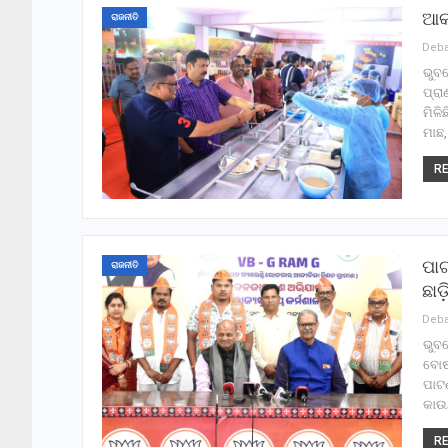
ଆକର
ରାଜନୀତି
ଭୁବ
ପ୍ରା
ମିଳି
ମାଛ
RE
ପାଟ
ରାଜନୀତି
ଛାଡ଼
ଭୁବନ
ବୋଷ 
ପାଟ
କାଉ
RE