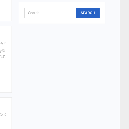
0
ିଲା
ୁମାର
0