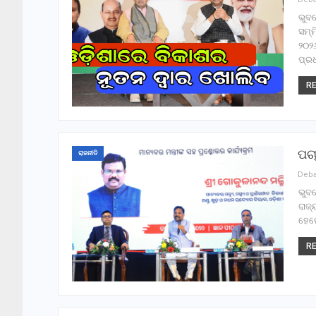
ଭୁବ
ସମ୍ମ
୨୦୨୬
ପ୍ର
RE
ପଚା
ରାଜନୀତି
ଭୁବନ
ରାଜ୍
ହେଲେ
RE