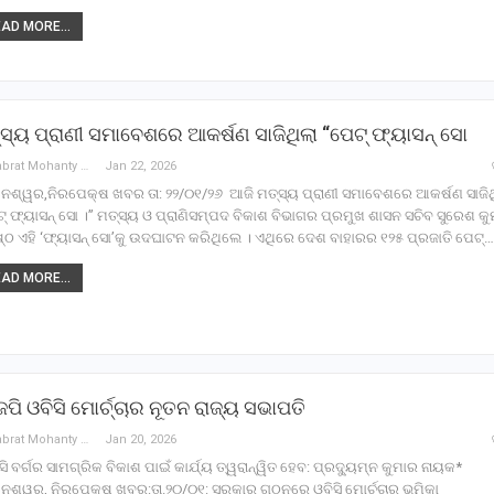
AD MORE...
ସ୍ୟ ପ୍ରାଣୀ ସମାବେଶରେ ଆକର୍ଷଣ ସାଜିଥିଲା “ପେଟ୍ ଫ୍ୟାସନ୍ ସୋ
Debabrat Mohanty
Jan 22, 2026
ନେଶ୍ୱର,ନିରପେକ୍ଷ ଖବର ତା: ୨୨/୦୧/୨୬ ଆଜି ମତ୍ସ୍ୟ ପ୍ରାଣୀ ସମାବେଶରେ ଆକର୍ଷଣ ସାଜିଥ
୍ ଫ୍ୟାସନ୍ ସୋ ।” ମତ୍ସ୍ୟ ଓ ପ୍ରାଣିସମ୍ପଦ ବିକାଶ ବିଭାଗର ପ୍ରମୁଖ ଶାସନ ସଚିବ ସୁରେଶ କ
୍ଠ ଏହି ‘ଫ୍ୟାସନ୍ ସୋ’କୁ ଉଦଘାଟନ କରିଥିଲେ । ଏଥିରେ ଦେଶ ବାହାରର ୧୨୫ ପ୍ରଜାତି ପେଟ୍…
AD MORE...
େପି ଓବିସି ମୋର୍ଚ୍ଚାର ନୂତନ ରାଜ୍ୟ ସଭାପତି
Debabrat Mohanty
Jan 20, 2026
ସି ବର୍ଗର ସାମଗ୍ରିକ ବିକାଶ ପାଇଁ କାର୍ଯ୍ୟ ତ୍ୱରାନ୍ୱିତ ହେବ: ପ୍ରଦ୍ୟୁମ୍ନ କୁମାର ନାୟକ*
େଶ୍ୱର, ନିରପେକ୍ଷ ଖବର:ତା.୨୦/୦୧: ସରକାର ଗଠନରେ ଓବିସି ମୋର୍ଚ୍ଚାର ଭୂମିକା