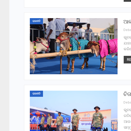
ଆକର
ରାଜନୀତି
ଭୁବ
ଯାହା
କରିବ
RE
ଚିତ
ରାଜନୀତି
ଭୁବ
ଗତି
ଆଉ କ
ସମ୍