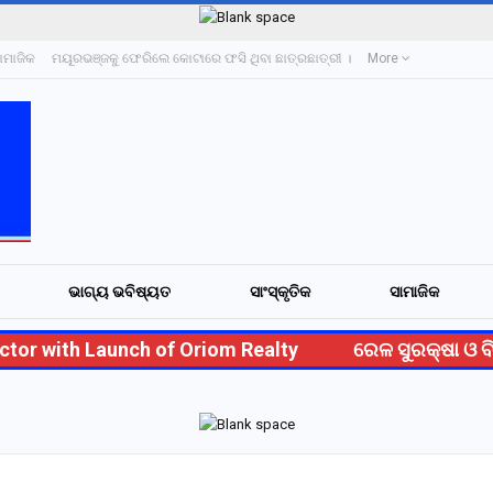
ାମାଜିକ
ମୟୂରଭଞ୍ଜକୁ ଫେରିଲେ କୋଟାରେ ଫସି ଥିବା ଛାତ୍ରଛାତ୍ରୀ ।
More
ଭାଗ୍ୟ ଭବିଷ୍ୟତ
ସାଂସ୍କୃତିକ
ସାମାଜିକ
 with Launch of Oriom Realty
ରେଳ ସୁରକ୍ଷା ଓ ବିକା