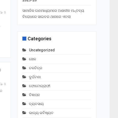
2025-26
ସାମାଜିକ ଗଣମାଧ୍ୟମରେ ଅଶାଳୀନ ମନ୍ତବ୍ୟ
0
ବିରୋଧରେ ସାଇବର ଥାନାରେ ଏତଲା
ୁ
Categories
Uncategorized
ଖେଳ
ଚଳଚିତ୍ର
ି
ଦୁର୍ଘଟଣା
0
ଫୋଟୋଗ୍ରାଫୀ
୍ର
ବିଜ୍ଞାପନ
ବ୍ୟବସାୟ
ଭାଗ୍ୟ ଭବିଷ୍ୟତ