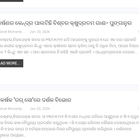
୍ଷଣର କେନ୍ଦ୍ର ପାଲଟିଛି ବିଶ୍ବର କ୍ଷୁଦ୍ରତମ ଗାଈ- ପୁଙ୍ଗାନୁର
Debabrat Mohanty
Jan 23, 2026
ନେଶ୍ବର,ନିରପେକ୍ଷ ଖବର:ତା:୨୩/୦୧/୨୬ ଯଦି ଆପଣଙ୍କୁ କୁହାଯାଏ ଯେ ଏକ ଗୋ ପ୍ରଜାତି
ର ଶରୀର କ୍ଷୁଦ୍ରତମ କିନ୍ତୁ ଏହାର କ୍ଷୀରର ସ୍ବାଦ କ୍ରିମ୍ ଠାରୁ ବି ଅଧିକ ମିଠା, ଆପଣ ବିଶ୍ବ
େ ? କିନ୍ତୁ ଏହା ସତ । ଆମ ଭାରତରେ ହିଁ ରହିଛି ଏଭଳି ପ୍ରଜାତି । ଆନ୍ଧ୍ରପ୍ରଦେଶ ଡେକାନ…
AD MORE...
ାକର୍ଷକ ‘ଡଗ୍ ସୋ’ରେ ଦର୍ଶକ ବିଭୋର
Debabrat Mohanty
Jan 23, 2026
ନେଶ୍ଵର,ନିରପେକ୍ଷ ଖବର: ତା ୨୩/୦୧/୨୬ କିଏ ଧୀର ମନ୍ଥର ଗତିରେ ଆସୁଥିଲେ ତ କିଏ ଦ୍ରୁତ
ରେ ନିଜର କଳା ନୈପୁଣ୍ୟ ପ୍ରଦର୍ଶନ କରୁଥିଲେ । କିଏ ଚୋର ଧରିବାର କୌଶଳ ଦେଖାଉଥିଲେ ତ
ିଏ ହାଇ ଜମ୍ପ ଓ ହର୍ଡଲ୍ସ ଜମ୍ପରେ ନିଜର ନୈପୁଣ୍ୟ ପ୍ରଦର୍ଶନ କରିଥିଲେ । ଦର୍ଶକଙ୍କ
ମୁଖରେ ଆଘ୍ରାଣ…