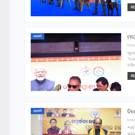
RE
ମତ୍
ରାଜନୀତି
ଭୁବ
“ପେଟ
ବଶିଷ
RE
ବିଜ
ରାଜନୀତି
*ଓବି
ଭୁବନ