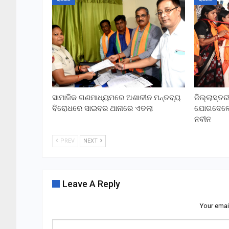
ସାମାଜିକ ଗଣମାଧ୍ୟମରେ ଅଶାଳୀନ ମନ୍ତବ୍ୟ
ଜିଲ୍ଲାସ୍ତ
ବିରୋଧରେ ସାଇବର ଥାନାରେ ଏତଲା
ଯୋଗଦେଲେ ର
ନବୀନ
PREV
NEXT
Leave A Reply
Your emai