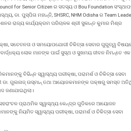
e Council for Senior Citizen ର ସଦସ୍ୟ ଓ Bou Foundation ସଂସ୍ଥା
ସ୍ବାସ୍ଥ‍୍ୟ, ଡା. ପୁସ୍ପିତା ମହାନ୍ତି, SHSRC, NHM Odisha ର Team Leade
ମିଶନର ରାଜ୍ୟ କାର୍ଯ୍ୟକ୍ରମ ପରିଚାଳକ ଶ୍ରୀ ସୁକାନ୍ତ କୁମାର ମିଶ୍ର
ୁରକ୍ଷା, ସଚେତନତା ଓ ସମୟୋପଯୋଗୀ ଚିକିତ୍ସା ସେବାର ଗୁରୁତ୍ୱ ବିଷୟ
ର୍ଦ୍ଧକ୍ୟ ଲୋକ ମାନଙ୍କ ପାଇଁ ସୁସ୍ଥ ଓ ସୁଖମୟ ଜୀବନ ନିମନ୍ତେ ଏକ
ମାନଙ୍କୁ ବିଭିନ୍ନ ସ୍ୱାସ୍ଥ୍ୟ ପରୀକ୍ଷା, ପରାମର୍ଶ ଓ ଚିକିତ୍ସା ସେବା
 ଡା. ଗୁଲନାଜ୍ ଉସ୍ମାନ୍ ତଥା ଆୟୋଜକମାନଙ୍କ ପକ୍ଷରୁ ସମସ୍ତ ଅତିଥ
ାଦ ଜଣାଯାଇଥିଲା।
ନ ସହରାଂଚଳ ପ୍ରାଥମିକ ସ୍ୱାସ୍ଥ୍ୟ କେନ୍ଦ୍ର ଗୁଡିକରେ ଆୟୋଜନ
ଙ୍କୁ ନିୟମିତ ସ୍ୱାସ୍ଥ୍ୟ ପରୀକ୍ଷା, ପରାମର୍ଶ ଓ ଚିକିତ୍ସା ସେବା