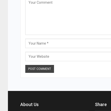
About Us
Share