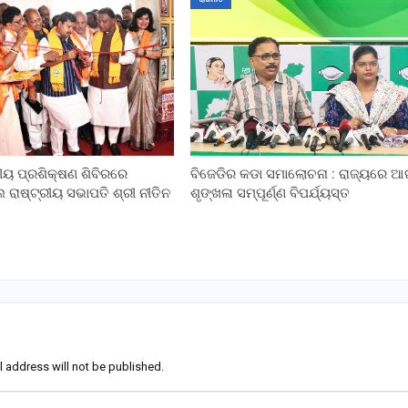
ରୀୟ ପ୍ରଶିକ୍ଷଣ ଶିବିରରେ
ବିଜେଡିର କଡା ସମାଲୋଚନା : ରାଜ୍ୟରେ 
ାଷ୍ଟ୍ରୀୟ ସଭାପତି ଶ୍ରୀ ନୀତିନ
ଶୃଙ୍ଖଳା ସମ୍ପୂର୍ଣ୍ଣ ବିପର୍ଯ୍ୟସ୍ତ
l address will not be published.