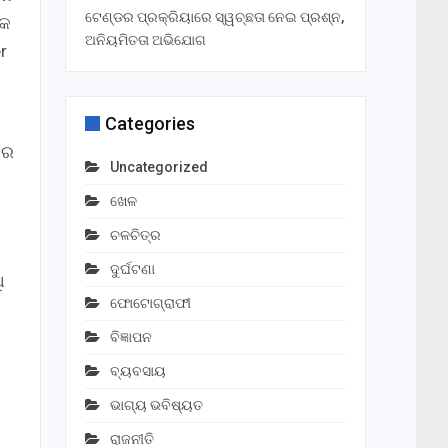
ଟେଣ୍ଡର ପ୍ରକ୍ରିୟାରେ ସ୍ୱଚ୍ଛତା ନେଇ ପ୍ରଶ୍ନ,
ପକ
ଅନିୟମିତତା ଅଭିଯୋଗ
r
Categories
ରେ
Uncategorized
ଖେଳ
ଚଳଚିତ୍ର
ଦୁର୍ଘଟଣା
ି
ଫୋଟୋଗ୍ରାଫୀ
ବିଜ୍ଞାପନ
ବ୍ୟବସାୟ
ଭାଗ୍ୟ ଭବିଷ୍ୟତ
ରାଜନୀତି