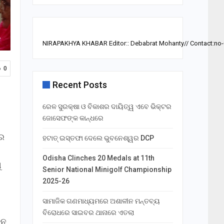
NIRAPAKHYA KHABAR Editor:: Debabrat Mohanty// Contact:no
0
Recent Posts
ରେଳ ସୁରକ୍ଷା ଓ ବିକାଶର ଦାୟିତ୍ୱ ଏବେ ଭିକ୍ଟର
ଜୋସେଫଙ୍କ କାନ୍ଧରେ
ଗର
ହଟାତ୍ ଇସ୍ତଫା ଦେଲେ ଭୁବନେଶ୍ୱର DCP
Odisha Clinches 20 Medals at 11th
ୁ
Senior National Minigolf Championship
2025-26
ସାମାଜିକ ଗଣମାଧ୍ୟମରେ ଅଶାଳୀନ ମନ୍ତବ୍ୟ
ବିରୋଧରେ ସାଇବର ଥାନାରେ ଏତଲା
ତନ