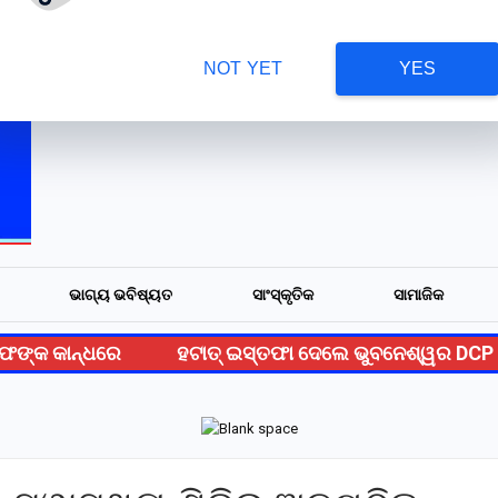
Would you like to receive notifications on
ାମାଜିକ
ମୟୂରଭଞ୍ଜକୁ ଫେରିଲେ କୋଟାରେ ଫସି ଥିବା ଛାତ୍ରଛାତ୍ରୀ ।
More
latest updates?
NOT YET
YES
ଭାଗ୍ୟ ଭବିଷ୍ୟତ
ସାଂସ୍କୃତିକ
ସାମାଜିକ
୍କ କାନ୍ଧରେ
ହଟାତ୍ ଇସ୍ତଫା ଦେଲେ ଭୁବନେଶ୍ୱର DCP