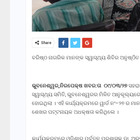
Share
ବରିଷ୍ଠ ନାଗରିକ ମାନଙ୍କ ସ୍ୱାସ୍ଥ୍ୟ ଶିବିର ଅନୁଷ୍ଠିତ
ଭୁବନେଶ୍ୱର,ନିରପେକ୍ଷ ଖବର:ତା ୦୯/୦୩/୨୭
ସହରା
ସ୍ୱାସ୍ଥ୍ୟ ସମିତି, ଭୁବନେଶ୍ୱରର ମିଳିତ ଆନୁକୂଲ୍ୟର
ହୋଇଥିଲା । ଏହି କାର୍ଯ୍ୟକ୍ରମରେ ୱାର୍ଡ ନଂ–୨୭ ର ମ
ଶେଖର ପଟ୍ଟନାୟକ ଅଧକ୍ଷତା କରିଥିଲେ ।
କାର୍ଯ୍ୟକ୍ରମରେ ଓଡିଶାର ପୂର୍ବତନ ପ୍ରଶାସକ ଡା. ଅରବି