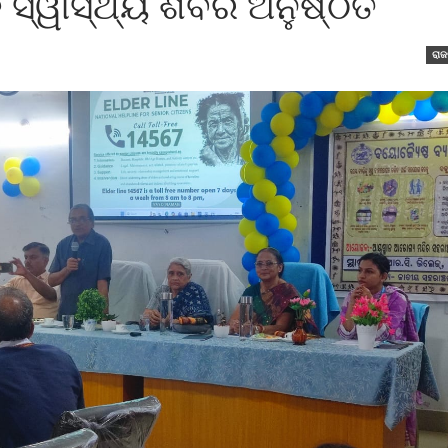
ସ୍ୱାସ୍ଥ୍ୟ ଶିବିର ଅନୁଷ୍ଠିତ
ରାଜ