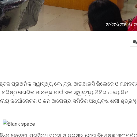
ଞ୍ଚଳ ପ୍ରାଥମିକ ସ୍ୱାସ୍ଥ୍ୟ କେନ୍ଦ୍ର, ଆଇଆରସି ଭିଲେଜେ ଓ ମହାନ
େ ବରିଷ୍ଠ ନାଗରିକ ମାନଙ୍କ ପାଇଁ ଏକ ସ୍ୱାସ୍ଥ୍ୟ ଶିବିର ଆୟୋଜିତ
ାନନୀୟ କର୍ପୋରେଟର ଓ ଜନ ଆରୋଗ୍ୟ ସମିତିର ଅଧ୍ୟକ୍ଷ ଶ୍ରୀ ଶୁଭ୍ରାଂଶ
ନ୍ଦ ବେହେରା, ପ୍ରସିଦ୍ଧ ସ୍ତ୍ରୀ ଓ ପ୍ରସୂତୀ ରୋଗ ବିଶେଷଜ୍ଞ ଏବଂ ପୂର୍ବ