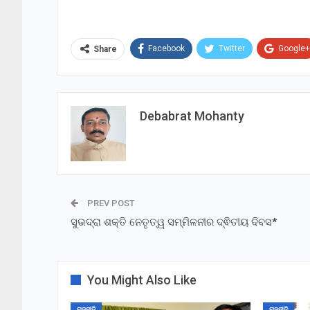
Facebook
Twitter
Google+
Share
Debabrat Mohanty
PREV POST
ସୁଭଦ୍ରା ଶକ୍ତି ନେତୃତ୍ୱ ସମ୍ମିଳନୀର ଦ୍ଵିତୀୟ ଦିବସ*
You Might Also Like
ରାଜନୀତି
ରାଜନୀତି