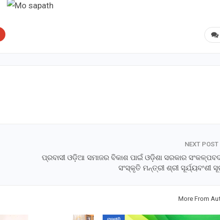
NEXT POST
ପ୍ରବାସୀ ଓଡ଼ିଆ ସମାଜର ବିକାଶ ପାଇଁ ଓଡ଼ିଶା ସରକାର ସଂକଳ୍ପବଦ
ସଂସ୍କୃତି ମନ୍ତ୍ରୀ ଶ୍ରୀ ସୂର୍ଯ୍ୟବଂଶୀ 
More From Au
ରାଜନୀତି