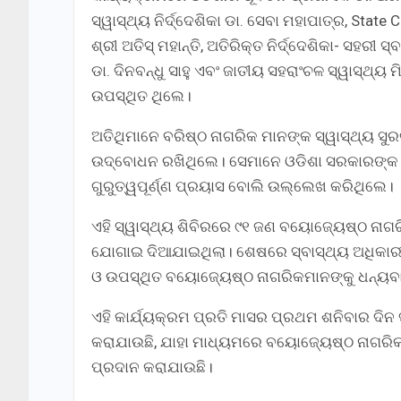
ସ୍ୱାସ୍ଥ୍ୟ ନିର୍ଦ୍ଦେଶିକା ଡା. ସେବା ମହାପାତ୍ର, Stat
ଶ୍ରୀ ଅତିସ୍ ମହାନ୍ତି, ଅତିରିକ୍ତ ନିର୍ଦ୍ଦେଶିକା- ସହରୀ 
ଡା. ଦିନବନ୍ଧୁ ସାହୁ ଏବଂ ଜାତୀୟ ସହରାଂଚଳ ସ୍ୱାସ୍ଥ୍ୟ 
ଉପସ୍ଥିତ ଥିଲେ।
ଅତିଥିମାନେ ବରିଷ୍ଠ ନାଗରିକ ମାନଙ୍କ ସ୍ୱାସ୍ଥ୍ୟ ସ
ଉଦ୍ବୋଧନ ରଖିଥିଲେ। ସେମାନେ ଓଡିଶା ସରକାରଙ୍କ ବା
ଗୁରୁତ୍ୱପୂର୍ଣ୍ଣ ପ୍ରୟାସ ବୋଲି ଉଲ୍ଲେଖ କରିଥିଲେ।
ଏହି ସ୍ୱାସ୍ଥ୍ୟ ଶିବିରରେ ୯୧ ଜଣ ବୟୋଜ୍ୟେଷ୍ଠ ନାଗରିକ
ଯୋଗାଇ ଦିଆଯାଇଥିଲା। ଶେଷରେ ସ୍ବାସ୍ଥ‍୍ୟ ଅଧିକାରୀ
ଓ ଉପସ୍ଥିତ ବୟୋଜ୍ୟେଷ୍ଠ ନାଗରିକମାନଙ୍କୁ ଧନ୍ୟବ
ଏହି କାର୍ଯ୍ୟକ୍ରମ ପ୍ରତି ମାସର ପ୍ରଥମ ଶନିବାର ଦି
କରାଯାଉଛି, ଯାହା ମାଧ୍ୟମରେ ବୟୋଜ୍ୟେଷ୍ଠ ନାଗରିକମାନ
ପ୍ରଦାନ କରାଯାଉଛି।