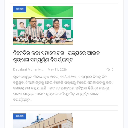
ରାଜନୀତି
ବିଜେଡିର କଡା ସମାଲୋଚନା : ରାଜ୍ୟରେ ଆଇନ
ଶୃଙ୍ଖଳା ସମ୍ପୂର୍ଣ୍ଣ ବିପର୍ଯ୍ୟସ୍ତ
Debabrat Mohanty
May 11, 2026
0
ଭୁବନେଶ୍ୱର, ନିରପେକ୍ଷ ଖବର, ୧୧/୦୫/୨୬ : ରାଜ୍ୟରେ ଦିନକୁ ଦିନ
ବଢୁଥିବା ହିଂସାକାଣ୍ଡକୁ ନେଇ ବିଜେଡି ପକ୍ଷରୁ ବିଜେପି ସରକାରଙ୍କୁ କଡା
ସମାଲୋଚନା କରାଯାଇଛି । ଗତ ୨୪ ଘଣ୍ଟାରେ ଘଟିଥିବା ବିଭିନ୍ନ ଜଘନ୍ୟ
ଘଟଣା ରାଜ୍ୟର ଆଇନ ଶୃଙ୍ଖଳା ପରିସ୍ଥିତିକୁ ସମ୍ପୂର୍ଣ୍ଣ ଭାବେ
ବିପର୍ଯ୍ୟସ୍ତ…
ରାଜନୀତି