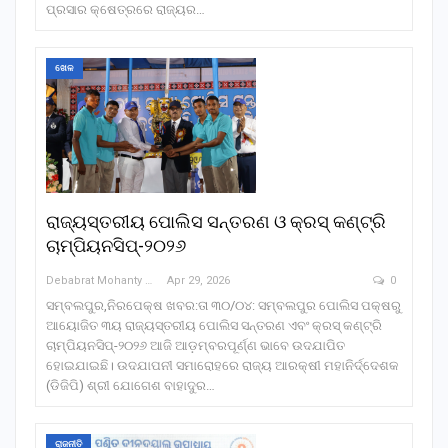
ପ୍ରସାର କ୍ଷେତ୍ରରେ ରାଜ୍ୟର…
ଖେଳ
ରାଜ୍ୟସ୍ତରୀୟ ପୋଲିସ ସନ୍ତରଣ ଓ କ୍ରସ୍ କଣ୍ଟ୍ରି
ଚାମ୍ପିୟନସିପ୍-୨୦୨୬
Debabrat Mohanty
Apr 29, 2026
0
ସମ୍ବଲପୁର,ନିରପେକ୍ଷ ଖବର:ତା ୩୦/୦୪: ସମ୍ବଲପୁର ପୋଲିସ ପକ୍ଷରୁ
ଆୟୋଜିତ ୩ୟ ରାଜ୍ୟସ୍ତରୀୟ ପୋଲିସ ସନ୍ତରଣ ଏବଂ କ୍ରସ୍ କଣ୍ଟ୍ରି
ଚାମ୍ପିୟନସିପ୍-୨୦୨୬ ଆଜି ଆଡ଼ମ୍ବରପୂର୍ଣ୍ଣ ଭାବେ ଉଦଯାପିତ
ହୋଇଯାଇଛି। ଉଦଯାପନୀ ସମାରୋହରେ ରାଜ୍ୟ ଆରକ୍ଷୀ ମହାନିର୍ଦ୍ଦେଶକ
(ଡିଜିପି) ଶ୍ରୀ ଯୋଗେଶ ବାହାଦୁର…
ରାଜନୀତି