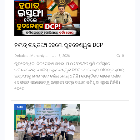
ହଟାତ୍ ଇସ୍ତଫା ଦେଲେ ଭୁବନେଶ୍ୱର DCP
Debabrat Mohanty
Jul 6, 2026
0
ଭୁବନେଶ୍ୱର, ନିରପେକ୍ଷ ଖବର: ତା ୦୬/୦୭/୨୬ ପୁଣି ଚର୍ଚ୍ଚାରେ
କମିଶନରେଟ୍ ପୋଲିସ୍। ଭୁବନେଶ୍ୱର ଡିସିପି ଜଗମୋହନ ମୀନାଙ୍କ ହଠାତ୍
ଇସ୍ତଫାକୁ ନେଇ ଏବେ ଚର୍ଚ୍ଚା ଜୋର୍ ଧରିଛି। ବ୍ୟକ୍ତିଗତ କାରଣ ଦର୍ଶାଇ
ସେ ରାଜ୍ୟ ସରକାରଙ୍କୁ ଇସ୍ତଫା ପତ୍ର ଦାଖଲ କରିଥିବା ସୂଚନା ମିଳିଛି।
ତେବେ…
ଖେଳ