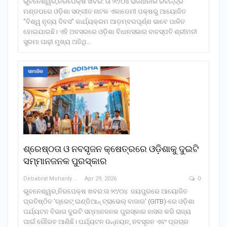
ଭୁବନେଶ୍ୱର,ନିରପେକ୍ଷ ଖବର: ତା ୨୯/୦୪ ରାଜଧାନୀର ରବୀନ୍ଦ୍ର
ମଣ୍ଡପରେ ଓଡ଼ିଶା ସଙ୍ଗୀତ ନାଟକ ଏକାଡେମୀ ପକ୍ଷରୁ ଆୟୋଜିତ
“ବିଶ୍ୱ ନୃତ୍ୟ ଦିବସ” କାର୍ଯ୍ୟକ୍ରମ ଆଡ଼ମ୍ବରପୂର୍ଣ୍ଣ ଭାବେ ପାଳିତ
ହୋଇଯାଇଛି। ଏହି ଅବସରରେ ଓଡ଼ିଶା ବିଧାନସଭାର ବାଚସ୍ପତି ଶ୍ରୀମତୀ
ସୁରମା ପାଢ଼ୀ ମୁଖ୍ୟ ଅତିଥି…
ସାମାଜିକ
ଶ୍ରେଷ୍ଠତା ଓ ନବସୃଜନ କ୍ଷେତ୍ରରେ ଓଡ଼ିଶାକୁ ଦୁଇଟି
ସମ୍ମାନଜନକ ପୁରସ୍କାର
Debabrat Mohanty
Apr 29, 2026
0
ଭୁବନେଶ୍ୱର,ନିରପେକ୍ଷ ଖବର:ତା ୨୯/୦୪ ଜୟପୁରରେ ଆୟୋଜିତ
ପ୍ରତିଷ୍ଠିତ ‘ଗ୍ରେଟ୍ ଇଣ୍ଡିଆନ୍ ଟ୍ରାଭେଲ୍ ବାଜାର’ (GITB)-ରେ ଓଡ଼ିଶା
ପର୍ଯ୍ୟଟନ ବିଭାଗ ଦୁଇଟି ସମ୍ମାନଜନକ ପୁରସ୍କାର ହାସଲ କରି ରାଜ୍ୟ
ପାଇଁ ଗୌରବ ଆଣିଛି। ପର୍ଯ୍ୟଟନ ଉନ୍ନୟନ, ନବସୃଜନ ଏବଂ ପ୍ରଚାର