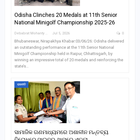
Odisha Clinches 20 Medals at 11th Senior
National Minigolf Championship 2025-26
Debabrat Mohanty
Jul 5, 2026
0
Bhubaneswar, Nirapakhya Khabar:03/06/26: Odisha delivered
an outstanding performance at the 11th Senior National
Minigolf Championship held in Raipur, Chhattisgarh, by
winning an impressive total of 20 medals and reinforcing the
state’s…
ରାଜନୀତି
ସାମାଜିକ ଗଣମାଧ୍ୟମରେ ଅଶାଳୀନ ମନ୍ତବ୍ୟ
ବିରୋଧରେ ସାଇବର ଥାନାରେ ଏତଲା