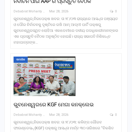
ନିର୍ବାଚନ ପାଇଁ AAP ର ପ୍ରସ୍ତୁତି ବୈଠକ
Debabrat Mohanty
Mar 28, 2026
0
ଭୁବନେଶ୍ୱର,ନିରପେକ୍ଷ ଖବର: ତା ୨୮/୦୩ ରାଜ୍ୟରେ ଆସନ୍ତା ପଞ୍ଚାୟତ
ଓ ପୌର ନିର୍ବାଚନକୁ ଦୃଷ୍ଟିରେ ରଖି ଆମ୍ ଆଦ୍‌ମୀ ପାର୍ଟି ପକ୍ଷରୁ
ଭୁବନେଶ୍ୱରସ୍ଥିତ ଲୋହିଆ ଏକାଡେମୀରେ ଦଳୀୟ ପଦାଧିକାରୀମାନଙ୍କର
ଏକ ପ୍ରସ୍ତୁତି ବୈଠକ ଅନୁଷ୍ଠିତ ହୋଇଛି। ରାଜ୍ୟ ସଭାପତି ନିଶିକାନ୍ତ
ମହାପାତ୍ରଙ୍କ…
ସାମାଜିକ
ଭୁବନେଶ୍ୱରରେ KGF ମେଗା କନକ୍ଲେଭ
Debabrat Mohanty
Mar 28, 2026
0
ଭୁବନେଶ୍ୱର,ନିରପେକ୍ଷ ଖବର: ତା ୨୮/୦୩: କଳିଙ୍ଗ ଗୌରବ
ଫାଉଣ୍ଡେସନ୍ (KGF) ପକ୍ଷରୁ ଆସନ୍ତା ମାର୍ଚ୍ଚ ୩୦ ତାରିଖରେ “ବିକଶିତ