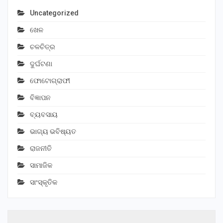
Uncategorized
ଖେଳ
ଚଳଚିତ୍ର
ଦୁର୍ଘଟଣା
ଫୋଟୋଗ୍ରାଫୀ
ବିଜ୍ଞାପନ
ବ୍ୟବସାୟ
ଭାଗ୍ୟ ଭବିଷ୍ୟତ
ରାଜନୀତି
ସାମାଜିକ
ସାଂସ୍କୃତିକ