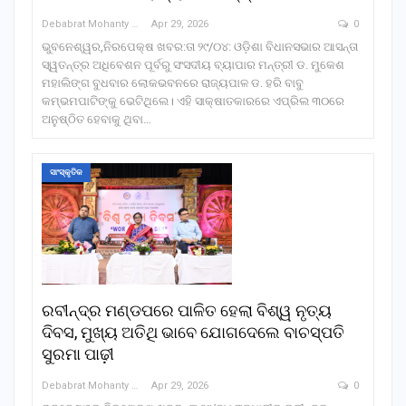
Debabrat Mohanty
Apr 29, 2026
0
ଭୁବନେଶ୍ୱର,ନିରପେକ୍ଷ ଖବର:ତା ୨୯/୦୪: ଓଡ଼ିଶା ବିଧାନସଭାର ଆସନ୍ତା
ସ୍ୱତନ୍ତ୍ର ଅଧିବେଶନ ପୂର୍ବରୁ ସଂସଦୀୟ ବ୍ୟାପାର ମନ୍ତ୍ରୀ ଡ. ମୁକେଶ
ମହାଲିଙ୍ଗ ବୁଧବାର ଲୋକଭବନରେ ରାଜ୍ୟପାଳ ଡ. ହରି ବାବୁ
କମ୍ଭମପାଟିଙ୍କୁ ଭେଟିଥିଲେ। ଏହି ସାକ୍ଷାତକାରରେ ଏପ୍ରିଲ ୩୦ରେ
ଅନୁଷ୍ଠିତ ହେବାକୁ ଥିବା…
ସାଂସ୍କୃତିକ
ରବୀନ୍ଦ୍ର ମଣ୍ଡପରେ ପାଳିତ ହେଲା ବିଶ୍ୱ ନୃତ୍ୟ
ଦିବସ, ମୁଖ୍ୟ ଅତିଥି ଭାବେ ଯୋଗଦେଲେ ବାଚସ୍ପତି
ସୁରମା ପାଢ଼ୀ
Debabrat Mohanty
Apr 29, 2026
0