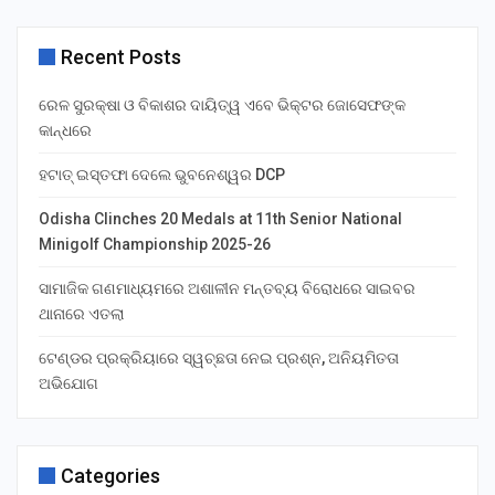
Recent Posts
ରେଳ ସୁରକ୍ଷା ଓ ବିକାଶର ଦାୟିତ୍ୱ ଏବେ ଭିକ୍ଟର ଜୋସେଫଙ୍କ
କାନ୍ଧରେ
ହଟାତ୍ ଇସ୍ତଫା ଦେଲେ ଭୁବନେଶ୍ୱର DCP
Odisha Clinches 20 Medals at 11th Senior National
Minigolf Championship 2025-26
ସାମାଜିକ ଗଣମାଧ୍ୟମରେ ଅଶାଳୀନ ମନ୍ତବ୍ୟ ବିରୋଧରେ ସାଇବର
ଥାନାରେ ଏତଲା
ଟେଣ୍ଡର ପ୍ରକ୍ରିୟାରେ ସ୍ୱଚ୍ଛତା ନେଇ ପ୍ରଶ୍ନ, ଅନିୟମିତତା
ଅଭିଯୋଗ
Categories