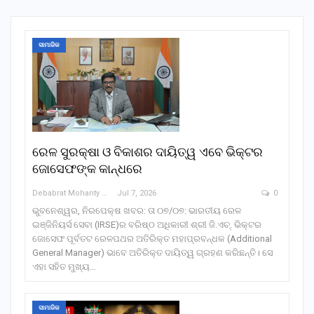
ସାମାଜିକ
ରେଳ ସୁରକ୍ଷା ଓ ବିକାଶର ଦାୟିତ୍ୱ ଏବେ ଭିକ୍ଟର
ଜୋସେଫଙ୍କ କାନ୍ଧରେ
Debabrat Mohanty
Jul 7, 2026
0
ଭୁବନେଶ୍ୱର, ନିରପେକ୍ଷ ଖବର: ତା ୦୭/୦୭: ଭାରତୀୟ ରେଳ
ଇଞ୍ଜିନିୟର୍ସ ସେବା (IRSE)ର ବରିଷ୍ଠ ଅଧିକାରୀ ଶ୍ରୀ ଜି.ଏଚ୍. ଭିକ୍ଟର
ଜୋସେଫ ପୂର୍ବତଟ ରେଳପଥର ଅତିରିକ୍ତ ମହାପ୍ରବନ୍ଧକ (Additional
General Manager) ଭାବେ ଅତିରିକ୍ତ ଦାୟିତ୍ୱ ଗ୍ରହଣ କରିଛନ୍ତି। ସେ
ଏହା ସହିତ ମୁଖ୍ୟ…
ସାମାଜିକ