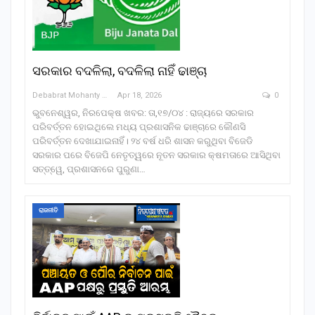
ସରକାର ବଦଳିଲା, ବଦଳିଲା ନାହିଁ ଢାଞ୍ଚା
Debabrat Mohanty
Apr 18, 2026
0
ଭୁବନେଶ୍ୱର, ନିରପେକ୍ଷ ଖବର: ତା,୧୭/୦୪ : ରାଜ୍ୟରେ ସରକାର
ପରିବର୍ତ୍ତନ ହୋଇଥିଲେ ମଧ୍ୟ ପ୍ରଶାସନିକ ଢାଞ୍ଚାରେ କୌଣସି
ପରିବର୍ତ୍ତନ ଦେଖାଯାଇନାହିଁ। ୨୪ ବର୍ଷ ଧରି ଶାସନ କରୁଥିବା ବିଜେଡି
ସରକାର ପରେ ବିଜେପି ନେତୃତ୍ୱରେ ନୂତନ ସରକାର କ୍ଷମତାରେ ଆସିଥିବା
ସତ୍ତ୍ୱେ, ପ୍ରଶାସନରେ ପୁରୁଣା…
ରାଜନୀତି