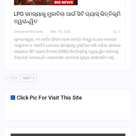
LPG ସମସ୍ୟାକୁ ମୁକାବିଲା ପାଇଁ ସିଟି ଗ୍ୟାସ୍ ଭିତ୍ତିଭୂମି
ତ୍ୱରାନ୍ୱିତ
Debabrat Mohanty
Mar 18, 2026
0
ଭୁବନେଶ୍ୱର, ୧୭ ମାର୍ଚ୍ଚ (ନିରପେକ୍ଷ ଖବର): ବିଶ୍ୱ ଇନ୍ଧନ ବଜାରର
ଅସ୍ଥିରତା ଓ ଏଲ୍‌ପିଜି ଯୋଗାଣ ସମସ୍ୟାକୁ ଦୃଷ୍ଟିରେ ରଖି ଓଡ଼ିଶା ସରକାର
ରାଜ୍ୟରେ ସିଟି ଗ୍ୟାସ୍ ବିତରଣ (CGD) ଭିତ୍ତିଭୂମିକୁ ତ୍ୱରାନ୍ୱିତ କରିବାକୁ
ନିଷ୍ପତ୍ତି ନେଇଛନ୍ତି। ଲୋକସେବା ଭବନରେ ମୁଖ୍ୟ ଶାସନସଚିବ ଅନୁ…
PREV
NEXT
Click Pic For Visit This Site