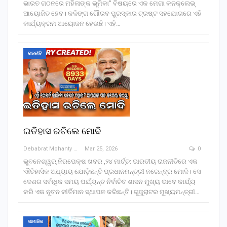
ଭାରତ ଗଠନରେ ମହିଳାଙ୍କ ଭୂମିକା” ବିଷୟରେ ଏକ ମେଗା କନକ୍ଲେଭ୍
ଆୟୋଜିତ ହେବ। କଳିଙ୍ଗ ଗୌରବ ପୁରସ୍କାର ଟ୍ରଷ୍ଟ ସହଯୋଗରେ ଏହି
କାର୍ଯ୍ୟକ୍ରମ ଆୟୋଜନ ହେଉଛି। ଏହି…
ରାଜନୀତି
ଇତିହାସ ରଚିଲେ ମୋଦି
Debabrat Mohanty
Mar 25, 2026
0
ଭୁବନେଶ୍ୱର,ନିରପେକ୍ଷ ଖବର ,୨୪ ମାର୍ଚ୍ଚ: ଭାରତୀୟ ରାଜନୀତିରେ ଏକ
ଐତିହାସିକ ଅଧ୍ୟାୟ ଯୋଡ଼ିଛନ୍ତି ପ୍ରଧାନମନ୍ତ୍ରୀ ନରେନ୍ଦ୍ର ମୋଦି। ସେ
ଦେଶର ସର୍ବାଧିକ ସମୟ ପର୍ଯ୍ୟନ୍ତ ନିର୍ବାଚିତ ଶାସନ ମୁଖ୍ୟ ଭାବେ କାର୍ଯ୍ୟ
କରି ଏକ ନୂତନ କୀର୍ତିମାନ ସ୍ଥାପନ କରିଛନ୍ତି। ଗୁଜୁରାଟର ମୁଖ୍ୟମନ୍ତ୍ରୀ…
ସାମାଜିକ