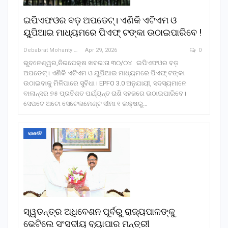
ଇପିଏଫଓର ବଡ଼ ଅପଡେଟ୍। ଏଣିକି ଏଟିଏମ ଓ
ୟୁପିଆଇ ମାଧ୍ୟମରେ ପିଏଫ୍ ଟଙ୍କା ଉଠାଇପାରିବେ !
Debabrat Mohanty
Apr 29, 2026
0
ଭୁବନେଶ୍ୱର,ନିରପେକ୍ଷ ଖବର:ତା ୩୦/୦୪ ଇପିଏଫଓର ବଡ଼
ଅପଡେଟ୍। ଏଣିକି ଏଟିଏମ ଓ ୟୁପିଆଇ ମାଧ୍ୟମରେ ପିଏଫ୍ ଟଙ୍କା
ଉଠାଇବାକୁ ମିଳିପାରେ ସୁବିଧା। EPFO 3.0 ଅନୁଯାୟୀ, ସଦସ୍ୟମାନେ
ବାଲାନ୍ସର ୭୫ ପ୍ରତିଶତ ପର୍ଯ୍ୟନ୍ତ ରାଶି ସହଜରେ ଉଠାଇପାରିବେ।
ସେପଟେ ଅଟୋ ସେଟେଲମେଣ୍ଟ ସୀମା ୧ ଲକ୍ଷରୁ…
ରାଜନୀତି
ସ୍ୱତନ୍ତ୍ର ଅଧିବେଶନ ପୂର୍ବରୁ ରାଜ୍ୟପାଳଙ୍କୁ
ଭେଟିଲେ ସଂସଦୀୟ ବ୍ୟାପାର ମନ୍ତ୍ରୀ