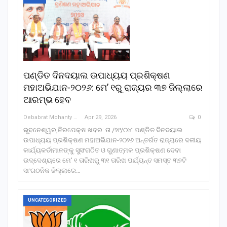
ପଣ୍ଡିତ ଦିନଦୟାଲ ଉପାଧ୍ୟୟ ପ୍ରଶିକ୍ଷଣ
ମହାଅଭିଯାନ-୨୦୨୬: ମେ’ ୧ରୁ ରାଜ୍ୟର ୩୭ ଜିଲ୍ଲାରେ
ଆରମ୍ଭ ହେବ
Debabrat Mohanty
Apr 29, 2026
0
ଭୁବନେଶ୍ୱର,ନିରପେକ୍ଷ ଖବର: ତା /୨୯/୦୪: ପଣ୍ଡିତ ଦିନଦୟାଲ
ଉପାଧ୍ୟୟ ପ୍ରଶିକ୍ଷଣ ମହାଅଭିଯାନ-୨୦୨୬ ଅନ୍ତର୍ଗତ ରାଜ୍ୟରେ ଦଳୀୟ
କାର୍ଯ୍ୟକର୍ତାମାନଙ୍କୁ ସୁସଂଗଠିତ ଓ ଗୁଣାତ୍ମକ ପ୍ରଶିକ୍ଷଣ ଦେବା
ଉଦ୍ଦେଶ୍ୟରେ ମେ’ ୧ ତାରିଖରୁ ୩୧ ତାରିଖ ପର୍ଯ୍ୟନ୍ତ ସମସ୍ତ ୩୭ଟି
ସାଂଗଠନିକ ଜିଲ୍ଲାରେ…
UNCATEGORIZED