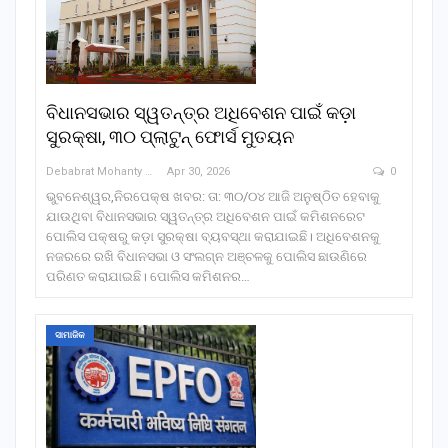
ବିଧାନସଭାର ସ୍ୱତନ୍ତ୍ର ଅଧିବେଶନ ପାଇଁ କଡ଼ା
ସୁରକ୍ଷା, ୩୦ ପ୍ଲାଟୁନ୍ ଫୋର୍ସ ମୁତୟନ
Debabrat Mohanty
Apr 30, 2026
0
ଭୁବନେଶ୍ୱର,ନିରପେକ୍ଷ ଖବର: ତା: ୩୦/୦୪ ଆଜି ଅନୁଷ୍ଠିତ ହେବାକୁ
ଯାଉଥିବା ବିଧାନସଭାର ସ୍ୱତନ୍ତ୍ର ଅଧିବେଶନ ପାଇଁ କମିଶନରେଟ
ପୋଲିସ ପକ୍ଷରୁ କଡ଼ା ସୁରକ୍ଷା ବ୍ୟବସ୍ଥା କରାଯାଇଛି। ଅଧିବେଶନକୁ
ନଜରରେ ରଖି ବିଧାନସଭା ଓ ସଂଲଗ୍ନ ଅଞ୍ଚଳକୁ ପୋଲିସ ଛାଉଣିରେ
ପରିଣତ କରାଯାଇଛି। ପୋଲିସ କମିଶନର…
ସାମାଜିକ