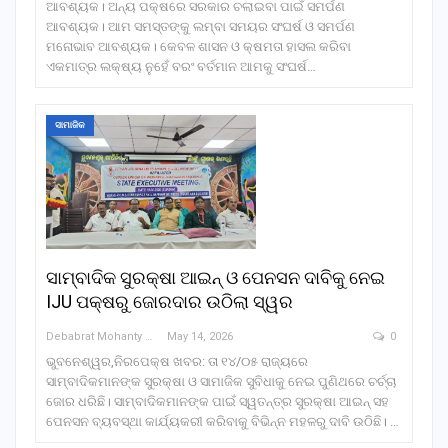
ଆବଶ୍ୟକ। ଅନ୍ୟ ପକ୍ଷରେ ସରକାର ଚଲାଇବା ପାଇଁ ସମର୍ପଣ
ଆବଶ୍ୟକ। ଆମ ସମସ୍ତଙ୍କୁ ଲମ୍ବା ସମୟର ସଂଘର୍ଷ ଓ ସମର୍ପଣ
ମନୋଭାବ ଆବଶ୍ୟକ। କେବଳ ଶାସନ ଓ କ୍ଷମତା ହାସଲ କରିବା
ଏକମାତ୍ର ଲକ୍ଷ୍ୟ ନୁହେଁ ବରଂ ବର୍ତମାନ ଆମକୁ ସଂଘର୍ଷ…
ସାମାଜିକ
ସାମ୍ବାଦିକ ସୁରକ୍ଷା ଆଇନ୍ ଓ ପେନସନ ଦାବିକୁ ନେଇ
IJU ପକ୍ଷରୁ ଜୋରଦାର ଉଠିଲା ସ୍ୱର
Debabrat Mohanty
May 14, 2026
0
ଭୁବନେଶ୍ୱର,ନିରପେକ୍ଷ ଖବର: ତା ୧୪/୦୫ ରାଜ୍ୟରେ
ସାମ୍ବାଦିକମାନଙ୍କ ସୁରକ୍ଷା ଓ ସାମାଜିକ ସୁବିଧାକୁ ନେଇ ପୁଣିଥରେ ଚର୍ଚ୍ଚା
ଜୋର ଧରିଛି। ସାମ୍ବାଦିକମାନଙ୍କ ପାଇଁ ସ୍ୱତନ୍ତ୍ର ସୁରକ୍ଷା ଆଇନ୍ ସହ
ପେନସନ ବ୍ୟବସ୍ଥା କାର୍ଯ୍ୟକରୀ କରିବାକୁ ବିଭିନ୍ନ ମହଳରୁ ଦାବି ଉଠିଛି। …