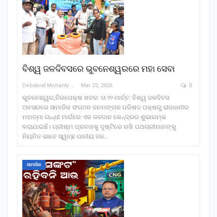
ବିଶ୍ୱ ଜଳଦିବସରେ ଭୁବନେଶ୍ୱରରେ ମହା ସେବା
Debabrat Mohanty
Mar 22, 2026
0
ଭୁବନେଶ୍ୱର,ନିରପେକ୍ଷ ଖବର: ତା ୨୨ ମାର୍ଚ୍ଚ: ବିଶ୍ୱ ଜଳଦିବସ
ଅବସରରେ ସାମାଜିକ ସଂଗଠନ ଜନମଙ୍ଗଳ ପରିଷଦ ପକ୍ଷରୁ ରାଜଧାନୀର
ମହାତ୍ମା ଗାନ୍ଧୀ ମାର୍ଗରେ ଏକ ଜଳଦାନ କେନ୍ଦ୍ରର ଶୁଭାରମ୍ଭ
କରାଯାଇଛି। ଗ୍ରୀଷ୍ମ ପ୍ରବାହକୁ ଦୃଷ୍ଟିରେ ରଖି ପଥଚାରୀମାନଙ୍କୁ
ନିୟମିତ ଭାବେ ସ୍ୱଚ୍ଛ ପାନୀୟ ଜଳ…
ସାମାଜିକ