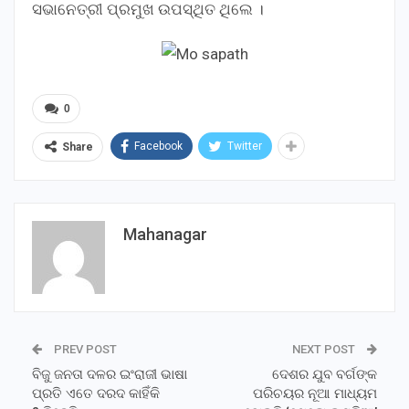
ସଭାନେତ୍ରୀ ପ୍ରମୁଖ ଉପସ୍ଥିତ ଥିଲେ ।
0
Facebook
Twitter
Share
Mahanagar
PREV POST
NEXT POST
ବିଜୁ ଜନତା ଦଳର ଇଂରାଜୀ ଭାଷା
ଦେଶର ଯୁବ ବର୍ଗଙ୍କ
ପ୍ରତି ଏତେ ଦରଦ କାହିଁକି
ପରିଚୟର ନୂଆ ମାଧ୍ୟମ