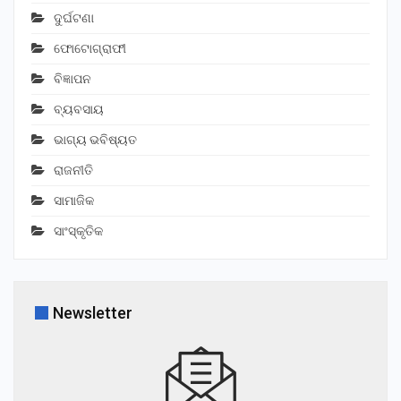
ଦୁର୍ଘଟଣା
ଫୋଟୋଗ୍ରାଫୀ
ବିଜ୍ଞାପନ
ବ୍ୟବସାୟ
ଭାଗ୍ୟ ଭବିଷ୍ୟତ
ରାଜନୀତି
ସାମାଜିକ
ସାଂସ୍କୃତିକ
Newsletter