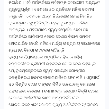
କରାଯିବ । ଏହି ଅର୍ଥନୀତିରେ ମହିଳାଙ୍କ ସହଭାଗୀତା ଅତ୍ୟନ୍ତ
ଗୁରୁତ୍ୱପୂର୍ଣ୍ଣ । ଦେଶରେ ୫୦ ପ୍ରତିଶତ ମହିଳା ବସବାସ
କରୁଛନ୍ତି । ସେମାନେ ଆତ୍ମ ନିର୍ଭରଶୀଳ ହୋଇ ନିଜ ନିଜ
କ୍ଷେତ୍ରରେ ସୁପ୍ରିତିଷ୍ଠିତ ହେବାକୁ ଉଦ୍ୟମ କରିବା
ଆବଶ୍ୟକ । ମହିଳାମାନେ ସ୍ୱୟଂସଂପୂର୍ଣ୍ଣା ହେବା ସହ
ଅର୍ଥନୀତିରେ ଭାଗିଦାରୀ ହେଲେ ଦେଶର ବିକାଶ ସମ୍ଭବ
ହୋଇପାରିବ ବୋଲି ମହିଳା ମୋର୍ଚ୍ଚା ରାଷ୍ଟ୍ରୀୟ ସଭାନେତ୍ରୀ
ଶ୍ରୀମତୀ ବିଜୟା ରାହଟକର କହିଛନ୍ତି ।
ରାଜ୍ୟ କାର୍ଯ୍ୟାଳୟରେ ଅନୁଷ୍ଠିତ ମହିଳା ମୋର୍ଚ୍ଚା
ସମ୍ମିଳନୀରେ ଶ୍ରୀମତୀ ରାହଟକର ଯୋଗ ଦେଇ କହିଛନ୍ତି
ଯେ, ତୃଣମୂଳସ୍ତରରେ ସ୍ୱୟଂ ସହାୟିକା ଗୋଷ୍ଠୀର
ସଶକ୍ତିକରଣ କେବଳ ଭାଷାଣବାଜିରେ ହେବ ନାହିଁ । ଏଥିପାଇଁ
ଦୃଢ ନିଶ୍ଚିତ ହୋଇ ତାଙ୍କର ନିର୍ମିିତ ଉତ୍ପାଦକୁ ବଜାରରେ
ପହଂଚାଇବା ଦରକାର । ସେମାନଙ୍କ ଉତ୍ପାଦ ବିକ୍ରି ହେଲେ
ସେମାନେ ଅର୍ଥନୈତିକ ଭାବେ ଆତ୍ମନିର୍ଭରଶୀଳ
ହୋଇପାରିବେ ଏବଂ ସମାଜର ମୁଖ୍ୟ ଅର୍ଥନୈତିକ ସ୍ରୋତରେ