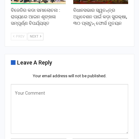
ବିଜେଡିର କଡା ସମାଲୋଚନା :
ବିଧାନସଭାର ସ୍ୱତନ୍ତ୍ର
ରାଜ୍ୟରେ ଆଇନ ଶୃଙ୍ଖଳା
ଅଧିବେଶନ ପାଇଁ କଡ଼ା ସୁରକ୍ଷା,
ସମ୍ପୂର୍ଣ୍ଣ ବିପର୍ଯ୍ୟସ୍ତ
୩୦ ପ୍ଲାଟୁନ୍ ଫୋର୍ସ ମୁତୟନ
PREV
NEXT
Leave A Reply
Your email address will not be published.