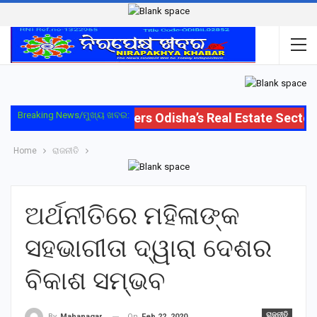
Breaking News/ମୁଖ୍ୟ ଖବର:
Oriom Group Enters Odisha’s Real Estate Sector w
Home
ରାଜନୀତି
ଅର୍ଥନୀତିରେ ମହିଳାଙ୍କ
ସହଭାଗୀତା ଦ୍ୱାରା ଦେଶର
ବିକାଶ ସମ୍ଭବ
ରାଜନୀତି
On
Feb 22, 2020
By
Mahanagar