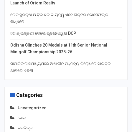
Launch of Oriom Realty
ରେଳ ସୁରକ୍ଷା ଓ ବିକାଶର ଦାୟିତ୍ୱ ଏବେ ଭିକ୍ଟର ଜୋସେଫଙ୍କ
କାନ୍ଧରେ
ହଟାତ୍ ଇସ୍ତଫା ଦେଲେ ଭୁବନେଶ୍ୱର DCP
Odisha Clinches 20 Medals at 11th Senior National
Minigolf Championship 2025-26
ସାମାଜିକ ଗଣମାଧ୍ୟମରେ ଅଶାଳୀନ ମନ୍ତବ୍ୟ ବିରୋଧରେ ସାଇବର
ଥାନାରେ ଏତଲା
Categories
Uncategorized
ଖେଳ
ଚଳଚିତ୍ର