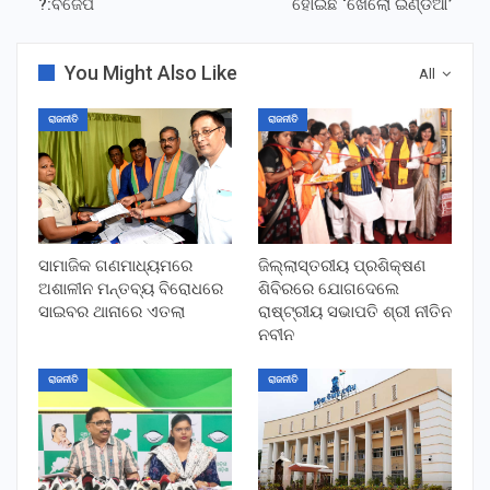
?:ବିଜେପି
ହୋଇଛି ‘ଖେଲୋ ଇଣ୍ଡିଆ’
You Might Also Like
All
ରାଜନୀତି
ରାଜନୀତି
ସାମାଜିକ ଗଣମାଧ୍ୟମରେ
ଜିଲ୍ଲାସ୍ତରୀୟ ପ୍ରଶିକ୍ଷଣ
ଅଶାଳୀନ ମନ୍ତବ୍ୟ ବିରୋଧରେ
ଶିବିରରେ ଯୋଗଦେଲେ
ସାଇବର ଥାନାରେ ଏତଲା
ରାଷ୍ଟ୍ରୀୟ ସଭାପତି ଶ୍ରୀ ନୀତିନ
ନବୀନ
ରାଜନୀତି
ରାଜନୀତି