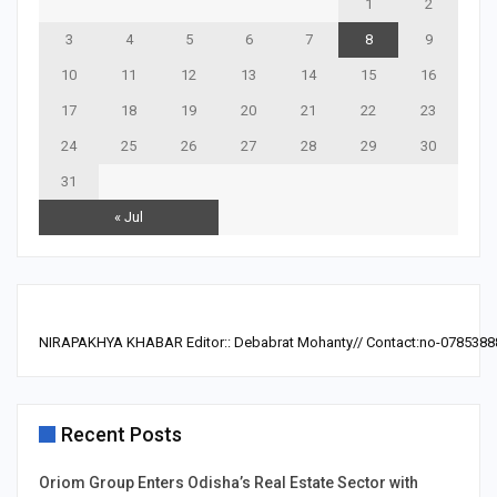
1
2
3
4
5
6
7
8
9
10
11
12
13
14
15
16
17
18
19
20
21
22
23
24
25
26
27
28
29
30
31
« Jul
NIRAPAKHYA KHABAR Editor:: Debabrat Mohanty// Contact:no-0785388
Recent Posts
Oriom Group Enters Odisha’s Real Estate Sector with