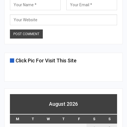
Click Pic For Visit This Site
August 2026
M
T
W
T
F
S
S