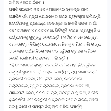
ସାମିଲ ହେଇପାରିବେ ।
ମୋଦି ସରକାର ଜନଧନ ଯୋଜନାରେ ବ୍ୟାଙ୍କ ଖାତା
ଖୋଲିଛନ୍ତି, ମୁଦ୍ରା ଯୋଜନାରେ ଲୋନ ବ୍ୟବସ୍ଥା କରିଛନ୍ତି,
ଷ୍ଟାର୍ଟଅପକୁ ପ୍ରଧାନ୍ୟ ଦେବାକୁଯାଇ ମୋଦି ସରକାର ଗାଁ
ଏବଂ ସହରରେ ଏମଏସଏମଇ, ଭିତିଭୂମି, ବୟନ, ପ୍ରଯୁକ୍ତି ଓ
ପର୍ଯ୍ୟଟନକୁ ଗୁରୁତ୍ୱ ଦେଉଛନ୍ତି । ମହିଳା ମାନେ କେନ୍ଦ୍ର
ସରକାରଙ୍କ ବିଭିନ୍ନ ଯୋଜନାରେ ନିଜକୁ ସାମିଲ କରି ରାଜ୍ୟ
ଓ ଦେଶର ଅର୍ଥନୀତିରେ ଏକ ବଡ ଭୂମିକା ଗ୍ରହଣ କରିବେ
ବୋଲି ଶ୍ରୀମତୀ ରାହଟକର କହିଛନ୍ତି ।
ଏହି ଅବସରରେ ରାଜ୍ୟ ସଭାପତି ସମୀର ମହାନ୍ତି, ପୂର୍ବତନ
ମନ୍ତ୍ରୀ ସୁରମା ପାଢୀ, ମହିଳା ମୋର୍ଚ୍ଚା ରାଜ୍ୟ ସଭାନେତ୍ରୀ
ପ୍ରଭାତୀ ପରିଡା, ସୀମନ୍ତିନୀ ଜେନା, କାନନବାଳା
ପଟ୍ଟନାୟକ, ସ୍ମୃତି ପଟ୍ଟନାୟକ, ପ୍ରତିଭା ଶତପଥୀ,
ଯାଜ୍ଞସେନୀ ଜେନା, ବବିତା ପାତ୍ର, ମନସ୍ମିତା ଖୁଂଟିଆ, ଅନୀତା
ଶୁଭଦର୍ଶିନୀ ଏବଂ କସ୍ତୁରୀ ମିଶ୍ରଙ୍କ ସମେତ ରାଜ୍ୟ ମହିଳା
ପଦାଧିକାରୀ ଓ ସମସ୍ତ ଜିଲ୍ଲାର ମହିଳା ମୋର୍ଚ୍ଚା