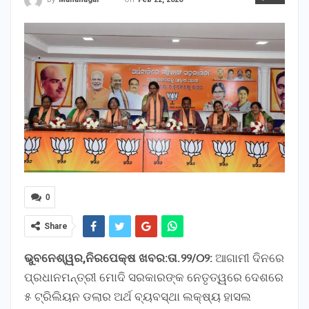
0
Share
ଭୁବନେଶ୍ୱର,ନିରପେକ୍ଷ ଖବର:ତା.୨୨/୦୨:
ଆଗାମୀ ଦିନରେ
ପ୍ରଧାନମନ୍ତ୍ରୀ ମୋଦି ସରକାରଙ୍କ ନେତୃତ୍ୱରେ ଦେଶରେ
୫ ଟ୍ରିଲିୟନ ଡଲାର ଅର୍ଥ ବ୍ୟବସ୍ଥା ଲକ୍ଷ୍ୟ ହାସଲ