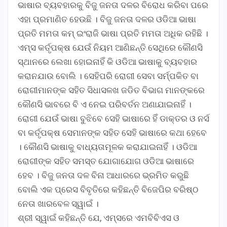
ଭାଷାର ବ୍ୟବହାରକୁ ବିଜୁ ଜନତା ଦଳର ବିରୋଧ କରିବା ପରେ
ଏହା ପ୍ରମାଣିତ ହେଉଛି । ବିଜୁ ଜନତା ଦଳର ଓଡିଆ ଭାଷା
ପ୍ରତି ମମତା କମ୍ ଇଂରାଜି ଭାଷା ପ୍ରତି ମମତା ଅଧିକ ରହିଛି ।
ଏମ୍ସ କର୍ତୃପକ୍ଷ ଯେଉଁ ନିୟମ ଆଣିଛନ୍ତି ସେଥିରେ କୌଣସି
ସ୍ଥାନରେ ଲେଖା ହୋଇନାହିଁ କି ଓଡିଆ ଭାଷାକୁ ବ୍ୟବହାର
କରାନଯାଉ ବୋଲି । ସେହିପରି ରୋଗୀ ସେବା ସର୍ମ୍ପକିତ ବା
ରୋଗୀମାନଙ୍କ ସହିତ ସିଧାସଳଖ ଜଡିତ ବିଭାଗ ମାନଙ୍କରେ
କୌଣସି ଭାବରେ ବି ଏ ନେଇ ପରିବର୍ତନ ଅଣାଯାଇନାହିଁ ।
ରୋଗୀ ଯେଉଁ ଭାଷା ବୁଝିବେ ସେହି ଭାଷାରେ ହିଁ ଡାକ୍ତର ଓ ନର୍ସ
ବା କର୍ତୃପକ୍ଷ ସେମାନଙ୍କ ସହିତ ସେହି ଭାଷାରେ କଥା ହେବେ
। କୌଣସି ଭାଷାକୁ ବାଧ୍ୟତାମୂଳକ କରାଯାଇନାହିଁ । ଓଡିଆ
ରୋଗୀଙ୍କ ସହିତ ସମସ୍ତ ଯୋଗାଯୋଗ ଓଡିଆ ଭାଷାରେ
ହେବ । ବିଜୁ ଜନତା ଦଳ ବିନା ଆଧାରରେ ଭ୍ରମିତ କରୁଛି
ବୋଲି ଏକ ପ୍ରେସ ବିବୃତିରେ କହିଛନ୍ତି ବିଜେପିର ବରିଷ୍ଠ
ନେତା ଖାରବେଳ ସ୍ୱାଇଁ ।
ଶ୍ରୀ ସ୍ୱାଇଁ କହିଛନ୍ତି ଯେ, ଏମ୍ସରେ ଏମବିବିଏସ ଓ