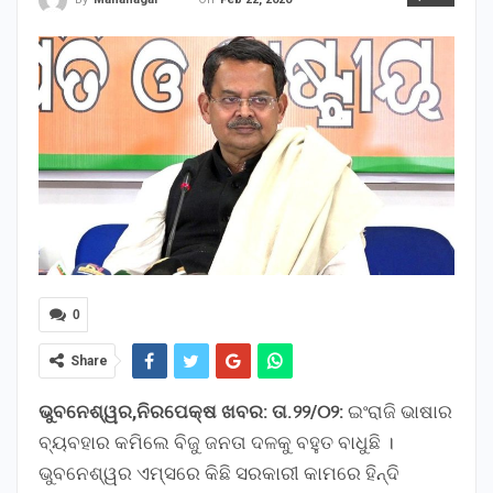
0
Share
ଭୁବନେଶ୍ୱର,ନିରପେକ୍ଷ ଖବର: ତା.୨୨/୦୨:
ଇଂରାଜି ଭାଷାର
ବ୍ୟବହାର କମିଲେ ବିଜୁ ଜନତା ଦଳକୁ ବହୁତ ବାଧୁଛି ।
ଭୁବନେଶ୍ୱର ଏମ୍ସରେ କିଛି ସରକାରୀ କାମରେ ହିନ୍ଦି