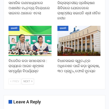
ସାମାଜିକ ଗଣମାଧ୍ୟମରେ
ଜିଲ୍ଲାସ୍ତରୀୟ ପ୍ରଶିକ୍ଷଣ
ଅଶାଳୀନ ମନ୍ତବ୍ୟ ବିରୋଧରେ
ଶିବିରରେ ଯୋଗଦେଲେ
ସାଇବର ଥାନାରେ ଏତଲା
ରାଷ୍ଟ୍ରୀୟ ସଭାପତି ଶ୍ରୀ ନୀତିନ
ନବୀନ
ରାଜନୀତି
ରାଜନୀତି
ବିଜେଡିର କଡା ସମାଲୋଚନା :
ବିଧାନସଭାର ସ୍ୱତନ୍ତ୍ର
ରାଜ୍ୟରେ ଆଇନ ଶୃଙ୍ଖଳା
ଅଧିବେଶନ ପାଇଁ କଡ଼ା ସୁରକ୍ଷା,
ସମ୍ପୂର୍ଣ୍ଣ ବିପର୍ଯ୍ୟସ୍ତ
୩୦ ପ୍ଲାଟୁନ୍ ଫୋର୍ସ ମୁତୟନ
PREV
NEXT
Leave A Reply