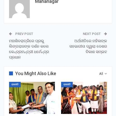
Mahanagar
PREV POST
NEXT POST
ମହାଶିବରାତ୍ରିରେ ପ୍ରଭୁ
ଅର୍ଥନୀତିରେ ମହିଳାଙ୍କ
ଲିଙ୍ଗରାଜଙ୍କ ଦର୍ଶନ କଲେ
ସହଭାଗୀତା ଦ୍ୱାରା ଦେଶର
କେନ୍ଦ୍ରମନ୍ତ୍ରୀ ଧର୍ମେନ୍ଦ୍ର
ବିକାଶ ସମ୍ଭବ
ପ୍ରଧାନ
You Might Also Like
All
ରାଜନୀତି
ରାଜନୀତି