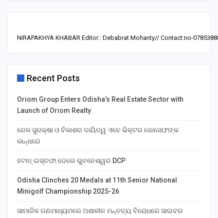
NIRAPAKHYA KHABAR Editor:: Debabrat Mohanty// Contact:no-0785388
Recent Posts
Oriom Group Enters Odisha’s Real Estate Sector with
Launch of Oriom Realty
ରେଳ ସୁରକ୍ଷା ଓ ବିକାଶର ଦାୟିତ୍ୱ ଏବେ ଭିକ୍ଟର ଜୋସେଫଙ୍କ
କାନ୍ଧରେ
ହଟାତ୍ ଇସ୍ତଫା ଦେଲେ ଭୁବନେଶ୍ୱର DCP
Odisha Clinches 20 Medals at 11th Senior National
Minigolf Championship 2025-26
ସାମାଜିକ ଗଣମାଧ୍ୟମରେ ଅଶାଳୀନ ମନ୍ତବ୍ୟ ବିରୋଧରେ ସାଇବର