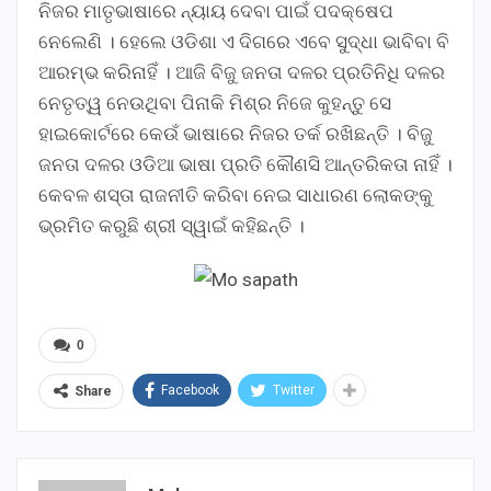
ନିଜର ମାତୃଭାଷାରେ ନ୍ୟାୟ ଦେବା ପାଇଁ ପଦକ୍ଷେପ
ନେଲେଣି । ହେଲେ ଓଡିଶା ଏ ଦିଗରେ ଏବେ ସୁଦ୍ଧା ଭାବିବା ବି
ଆରମ୍ଭ କରିନାହିଁ । ଆଜି ବିଜୁ ଜନତା ଦଳର ପ୍ରତିନିଧି ଦଳର
ନେତୃତ୍ୱ ନେଉଥିବା ପିନାକି ମିଶ୍ର ନିଜେ କୁହନ୍ତୁ ସେ
ହାଇକୋର୍ଟରେ କେଉଁ ଭାଷାରେ ନିଜର ତର୍କ ରଖିଛନ୍ତି । ବିଜୁ
ଜନତା ଦଳର ଓଡିଆ ଭାଷା ପ୍ରତି କୌଣସି ଆନ୍ତରିକତା ନାହିଁ ।
କେବଳ ଶସ୍ତା ରାଜନୀତି କରିବା ନେଇ ସାଧାରଣ ଲୋକଙ୍କୁ
ଭ୍ରମିତ କରୁଛି ଶ୍ରୀ ସ୍ୱାଇଁ କହିଛନ୍ତି ।
0
Facebook
Twitter
Share