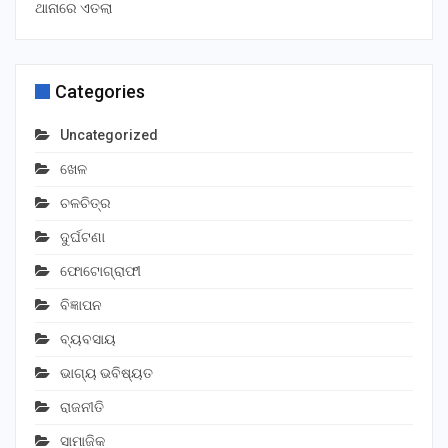
ଥାନାରେ ଏତଲା
Categories
Uncategorized
ଖେଳ
ଚଳଚିତ୍ର
ଦୁର୍ଘଟଣା
ଫୋଟୋଗ୍ରାଫୀ
ବିଜ୍ଞାପନ
ବ୍ୟବସାୟ
ଭାଗ୍ୟ ଭବିଷ୍ୟତ
ରାଜନୀତି
ସାମାଜିକ