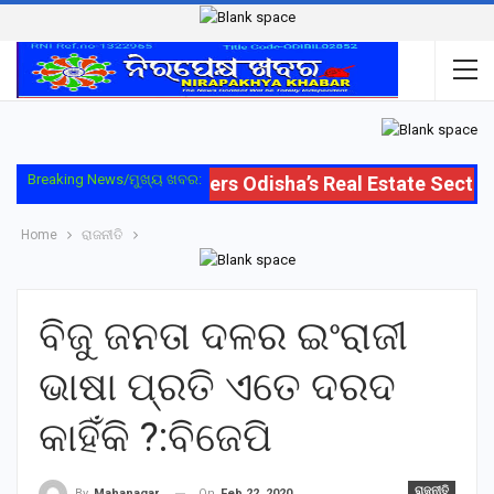
Breaking News/ମୁଖ୍ୟ ଖବର:
Oriom Group Enters Odisha’s Real Estate Sector w
Home
ରାଜନୀତି
ବିଜୁ ଜନତା ଦଳର ଇଂରାଜୀ
ଭାଷା ପ୍ରତି ଏତେ ଦରଦ
କାହିଁକି ?:ବିଜେପି
ରାଜନୀତି
On
Feb 22, 2020
By
Mahanagar