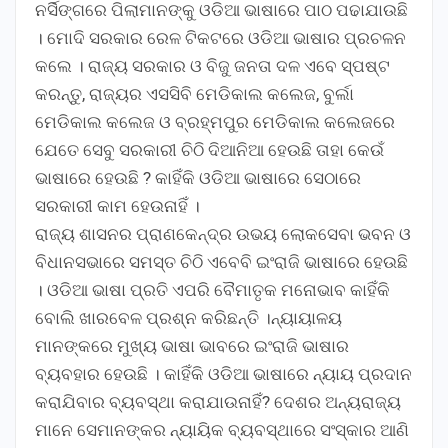
ନର୍ସିଙ୍ଗରେ ପିଲାମାନଙ୍କୁ ଓଡିଆ ଭାଷାରେ ପାଠ ପଢାଯାଉଛି
। ମୋଦି ସରକାର ରେଳ ଟିକଟରେ ଓଡିଆ ଭାଷାର ପ୍ରଚଳନ
କଲେ । ରାଜ୍ୟ ସରକାର ଓ ବିଜୁ ଜନତା ଦଳ ଏବେ ସ୍ପଷ୍ଟ
କରନ୍ତୁ, ରାଜ୍ୟର ଏସସିବି ମେଡିକାଲ କଲେଜ, ବୁର୍ଲା
ମେଡିକାଲ କଲେଜ ଓ ବ୍ରହ୍ମପୁର ମେଡିକାଲ କଲେଜରେ
ଯେତେ ସେବୁ ସରକାରୀ ଚିଠି ଦିଆନିଆ ହେଉଛି ତାହା କେଉଁ
ଭାଷାରେ ହେଉଛି ? କାହିଁକି ଓଡିଆ ଭାଷାରେ ସେଠାରେ
ସରକାରୀ କାମ ହେଉନାହିଁ ।
ରାଜ୍ୟ ଶାସନର ପ୍ରାଣକେନ୍ଦ୍ର ଉଭୟ ଲୋକସେବା ଭବନ ଓ
ବିଧାନସଭାରେ ସମସ୍ତ ଚିଠି ଏବେବି ଇଂରାଜି ଭାଷାରେ ହେଉଛି
। ଓଡିଆ ଭାଷା ପ୍ରତି ଏପରି ବୈମାତୃକ ମନୋଭାବ କାହିଁକି
ବୋଲି ଖାରବେଳ ପ୍ରଶ୍ନ କରିଛନ୍ତି ।ନ୍ୟାୟାଳୟ
ମାନଙ୍କରେ ମୁଖ୍ୟ ଭାଷା ଭାବରେ ଇଂରାଜି ଭାଷାର
ବ୍ୟବହାର ହେଉଛି । କାହିଁକି ଓଡିଆ ଭାଷାରେ ନ୍ୟାୟ ପ୍ରଦାନ
କରାଯିବାର ବ୍ୟବସ୍ଥା କରାଯାଉନାହିଁ? ଦେଶର ଅନ୍ୟରାଜ୍ୟ
ମାନେ ସେମାନଙ୍କର ନ୍ୟାୟିକ ବ୍ୟବସ୍ଥାରେ ସଂସ୍କାର ଆଣି