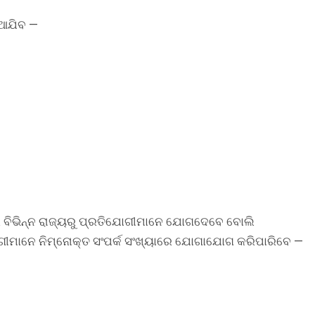
ିଆଯିବ —
ର ବିଭିନ୍ନ ରାଜ୍ୟରୁ ପ୍ରତିଯୋଗୀମାନେ ଯୋଗଦେବେ ବୋଲି
ମାନେ ନିମ୍ନୋକ୍ତ ସଂପର୍କ ସଂଖ୍ୟାରେ ଯୋଗାଯୋଗ କରିପାରିବେ —