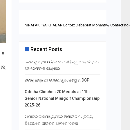
NIRAPAKHYA KHABAR Editor:: Debabrat Mohanty// Contact:no
Recent Posts
0
ରେଳ ସୁରକ୍ଷା ଓ ବିକାଶର ଦାୟିତ୍ୱ ଏବେ ଭିକ୍ଟର
ିସ୍
ଜୋସେଫଙ୍କ କାନ୍ଧରେ
ହଟାତ୍ ଇସ୍ତଫା ଦେଲେ ଭୁବନେଶ୍ୱର DCP
Odisha Clinches 20 Medals at 11th
Senior National Minigolf Championship
2025-26
ସାମାଜିକ ଗଣମାଧ୍ୟମରେ ଅଶାଳୀନ ମନ୍ତବ୍ୟ
ବିରୋଧରେ ସାଇବର ଥାନାରେ ଏତଲା