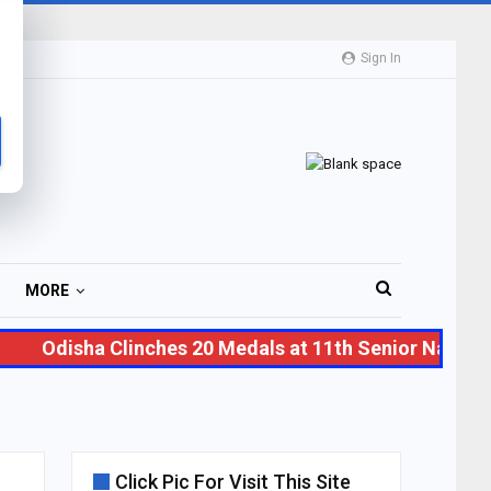
Sign In
MORE
Odisha Clinches 20 Medals at 11th Senior National 
Click Pic For Visit This Site