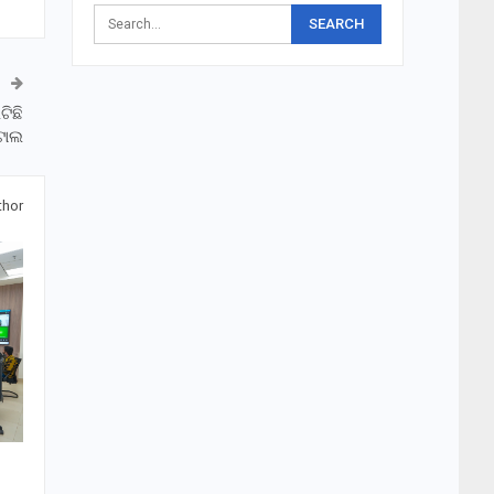
ିଛି
ିଟାଲ
thor