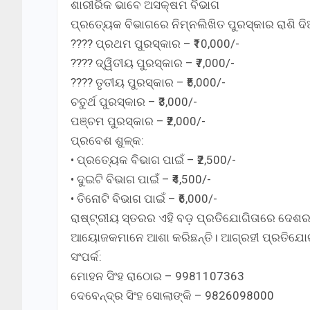
ଶାରୀରିକ ଭାବେ ଅସକ୍ଷମ ବିଭାଗ
ପ୍ରତ୍ୟେକ ବିଭାଗରେ ନିମ୍ନଲିଖିତ ପୁରସ୍କାର ରାଶି ଦ
???? ପ୍ରଥମ ପୁରସ୍କାର – ₹10,000/-
???? ଦ୍ୱିତୀୟ ପୁରସ୍କାର – ₹7,000/-
???? ତୃତୀୟ ପୁରସ୍କାର – ₹5,000/-
ଚତୁର୍ଥ ପୁରସ୍କାର – ₹3,000/-
ପଞ୍ଚମ ପୁରସ୍କାର – ₹2,000/-
ପ୍ରବେଶ ଶୁଳ୍କ:
• ପ୍ରତ୍ୟେକ ବିଭାଗ ପାଇଁ – ₹2,500/-
• ଦୁଇଟି ବିଭାଗ ପାଇଁ – ₹4,500/-
• ତିନୋଟି ବିଭାଗ ପାଇଁ – ₹6,000/-
ରାଷ୍ଟ୍ରୀୟ ସ୍ତରର ଏହି ବଡ଼ ପ୍ରତିଯୋଗିତାରେ ଦେଶ
ଆୟୋଜକମାନେ ଆଶା କରିଛନ୍ତି। ଆଗ୍ରହୀ ପ୍ରତିଯୋଗୀ
ସଂପର୍କ:
ମୋହନ ସିଂହ ରାଠୋର – 9981107363
ଦେବେନ୍ଦ୍ର ସିଂହ ସୋଲାଙ୍କି – 9826098000