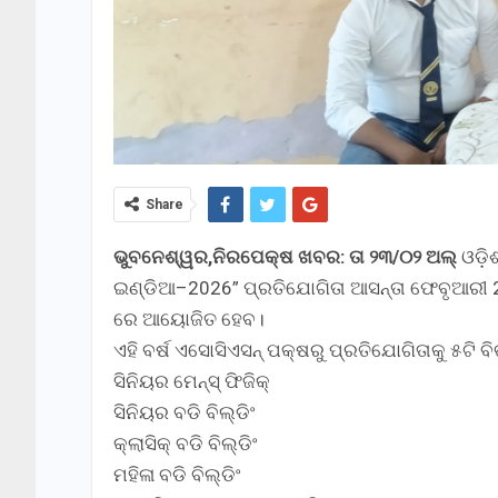
Share
ଭୁବନେଶ୍ୱର,ନିରପେକ୍ଷ ଖବର: ତା ୨୩/୦୨ ଅଲ୍
ଓଡ଼ି
ଇଣ୍ଡିଆ–2026” ପ୍ରତିଯୋଗିତା ଆସନ୍ତା ଫେବୃଆରୀ 2
ରେ ଆୟୋଜିତ ହେବ।
ଏହି ବର୍ଷ ଏସୋସିଏସନ୍ ପକ୍ଷରୁ ପ୍ରତିଯୋଗିତାକୁ ୫ଟି 
ସିନିୟର ମେନ୍ସ୍ ଫିଜିକ୍
ସିନିୟର ବଡି ବିଲ୍ଡିଂ
କ୍ଲାସିକ୍ ବଡି ବିଲ୍ଡିଂ
ମହିଳା ବଡି ବିଲ୍ଡିଂ