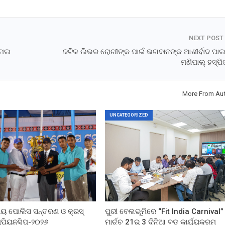
NEXT POST
ସାମଲ
ଜଟିଳ ଲିଭର ରୋଗୀଙ୍କ ପାଇଁ ଭଗବାନଙ୍କ ଆଶୀର୍ବାଦ ପାଲଟ
ମଣିପାଲ୍ ହସ୍ପ
More From Au
UNCATEGORIZED
ୀୟ ପୋଲିସ ସନ୍ତରଣ ଓ କ୍ରସ୍
ପୁରୀ ବେଳାଭୂମିରେ “Fit India Carnival”
ମ୍ପିୟନସିପ୍-୨୦୨୬
ମାର୍ଚ୍ଚ 21ରୁ 3 ଦିନିଆ ବଡ଼ କାର୍ଯ୍ୟକ୍ରମ