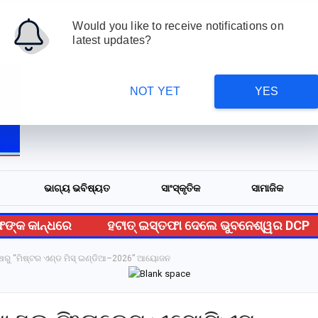
Would you like to receive notifications on
ାମାଜିକ
ମୟୂରଭଞ୍ଜକୁ ଫେରିଲେ କୋଟାରେ ଫସି ଥିବା ଛାତ୍ରଛାତ୍ରୀ ।
More
latest updates?
NOT YET
YES
ଭାଗ୍ୟ ଭବିଷ୍ୟତ
ସାଂସ୍କୃତିକ
ସାମାଜିକ
କ କାନ୍ଧରେ
ହଟାତ୍ ଇସ୍ତଫା ଦେଲେ ଭୁବନେଶ୍ୱର DCP
ପକ୍ଷରୁ “ମିଷ୍ଟର ଏଣ୍ଡ ମିସ୍ ଇଣ୍ଡିଆ–2026” ଆୟୋଜନ