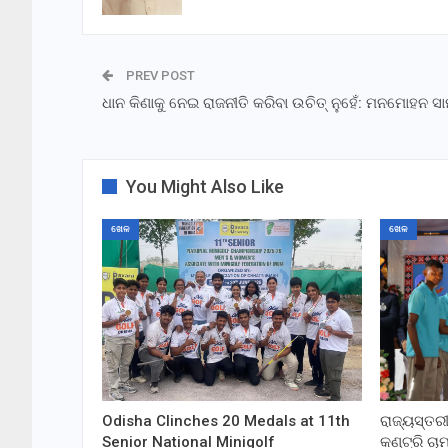
PREV POST
ଧାନ କିଣାକୁ ନେଇ ରାଜନୀତି କରିବା ଉଚିତ୍ ନୁହେଁ: ମନମୋହନ 
You Might Also Like
ଖେଳ
ଖେଳ
Odisha Clinches 20 Medals at 11th
ରାଜ୍ୟସ୍ତର
Senior National Minigolf
କଣ୍ଟ୍ରି ଚା