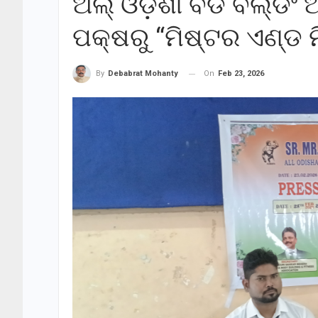
ଅଲ୍ ଓଡ଼ିଶା ବଡି ବିଲ୍ଡି
ପକ୍ଷରୁ “ମିଷ୍ଟର ଏଣ୍ଡ
On
Feb 23, 2026
By
Debabrat Mohanty