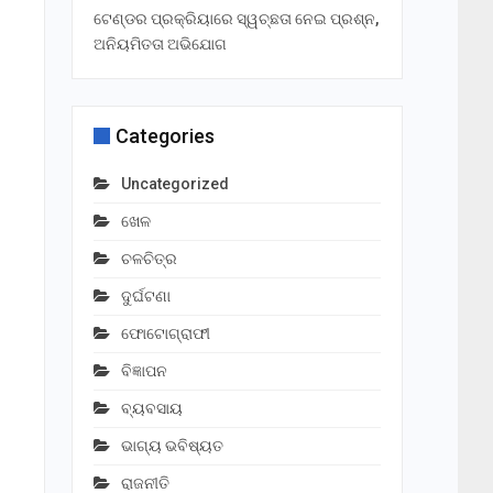
ଟେଣ୍ଡର ପ୍ରକ୍ରିୟାରେ ସ୍ୱଚ୍ଛତା ନେଇ ପ୍ରଶ୍ନ,
ଅନିୟମିତତା ଅଭିଯୋଗ
Categories
Uncategorized
ଖେଳ
ଚଳଚିତ୍ର
ଦୁର୍ଘଟଣା
ଫୋଟୋଗ୍ରାଫୀ
ବିଜ୍ଞାପନ
ବ୍ୟବସାୟ
ଭାଗ୍ୟ ଭବିଷ୍ୟତ
ରାଜନୀତି