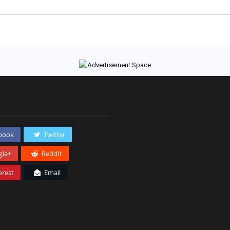
book
Twitter
gle+
ReddIt
erest
Email