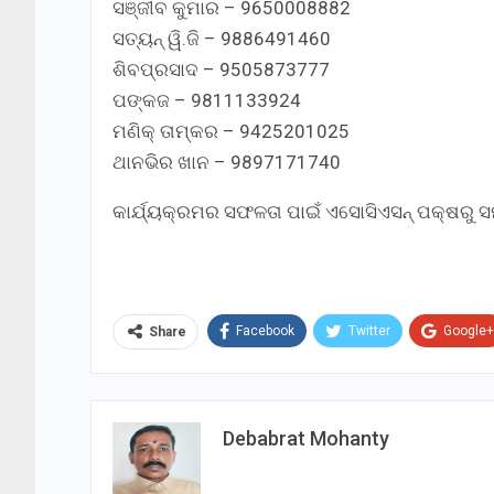
ସଞ୍ଜୀବ କୁମାର – 9650008882
ସତ୍ୟନ୍ ୱି.ଜି – 9886491460
ଶିବପ୍ରସାଦ – 9505873777
ପଙ୍କଜ – 9811133924
ମଣିକ୍ ତାମ୍କର – 9425201025
ଥାନଭିର ଖାନ – 9897171740
କାର୍ଯ୍ୟକ୍ରମର ସଫଳତା ପାଇଁ ଏସୋସିଏସନ୍ ପକ୍ଷରୁ ସ
Facebook
Twitter
Google+
Share
Debabrat Mohanty