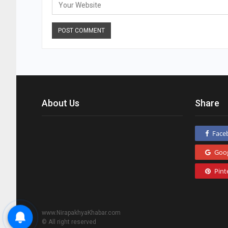
About Us
Share
Face
Goo
Pint
www.NirapakhyaKhabar.com
© All right reserved