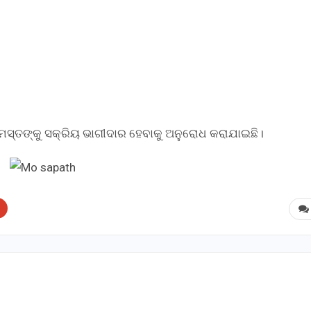
ମସ୍ତଙ୍କୁ ସକ୍ରିୟ ଭାଗୀଦାର ହେବାକୁ ଅନୁରୋଧ କରାଯାଇଛି।