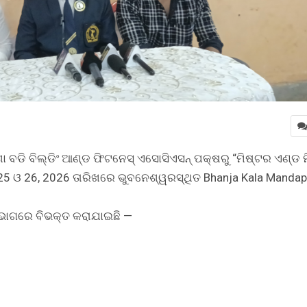
ଶା ବଡି ବିଲ୍ଡିଂ ଆଣ୍ଡ ଫିଟନେସ୍ ଏସୋସିଏସନ୍ ପକ୍ଷରୁ “ମିଷ୍ଟର ଏଣ୍ଡ ମ
5 ଓ 26, 2026 ତାରିଖରେ ଭୁବନେଶ୍ୱରସ୍ଥିତ Bhanja Kala Mandap
ବିଭାଗରେ ବିଭକ୍ତ କରାଯାଇଛି —