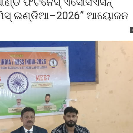
ଂ ଆଣ୍ଡ ଫିଟନେସ୍ ଏସୋସିଏସନ୍
 ମିସ୍ ଇଣ୍ଡିଆ–2026” ଆୟୋଜନ