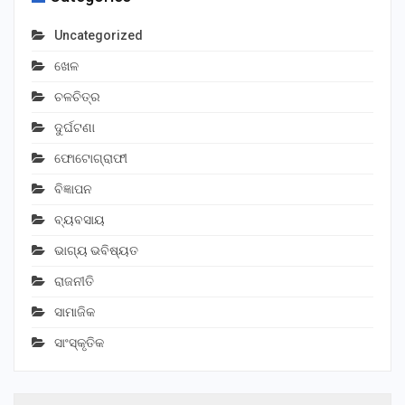
Uncategorized
ଖେଳ
ଚଳଚିତ୍ର
ଦୁର୍ଘଟଣା
ଫୋଟୋଗ୍ରାଫୀ
ବିଜ୍ଞାପନ
ବ୍ୟବସାୟ
ଭାଗ୍ୟ ଭବିଷ୍ୟତ
ରାଜନୀତି
ସାମାଜିକ
ସାଂସ୍କୃତିକ