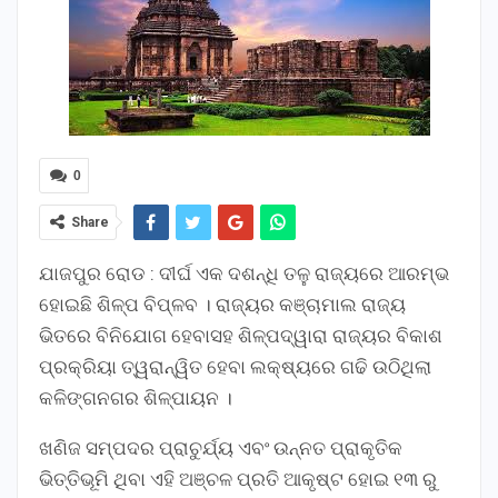
0
Share
ଯାଜପୁର ରୋଡ : ଦୀର୍ଘ ଏକ ଦଶନ୍ଧି ତଳୁ ରାଜ୍ୟରେ ଆରମ୍ଭ
ହୋଇଛି ଶିଳ୍ପ ବିପ୍ଳବ । ରାଜ୍ୟର କଞ୍ଚାମାଲ ରାଜ୍ୟ
ଭିତରେ ବିନିଯୋଗ ହେବାସହ ଶିଳ୍ପଦ୍ୱାରା ରାଜ୍ୟର ବିକାଶ
ପ୍ରକ୍ରିୟା ତ୍ୱରାନ୍ୱିତ ହେବା ଲକ୍ଷ୍ୟରେ ଗଢି ଉଠିଥିଲା
କଳିଙ୍ଗନଗର ଶିଳ୍ପାୟନ ।
ଖଣିଜ ସମ୍ପଦର ପ୍ରାଚୁର୍ଯ୍ୟ ଏବଂ ଉନ୍ନତ ପ୍ରାକୃତିକ
ଭିତ୍ତିଭୂମି ଥିବା ଏହି ଅଞ୍ଚଳ ପ୍ରତି ଆକୃଷ୍ଟ ହୋଇ ୧୩ ରୁ