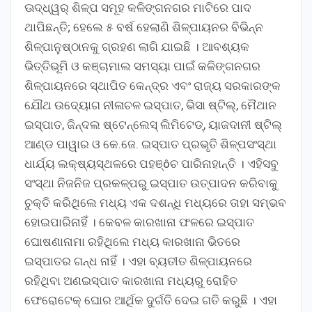
ଊଦ୍ଧ୍ୱର୍ ଶିଳ୍ପ ସମୂହ କଳିଙ୍ଗନଗର ମାଟିରେ ପାଦ
ଥାପିଛନ୍ତି; ହେଲେ ୫ ବର୍ଷ ହେଲାଣି ଶିଳ୍ପାୟନର ବିଭିନ୍ନ
ଶିଳ୍ପାନୁଷ୍ଠାନକୁ ଗ୍ରହଣ ଲାଗି ଯାଇଛି । ଆବଶ୍ୟକ
ଭିତ୍ତିଭୂମି ଓ କଞ୍ଚାମାଲ ସମସ୍ୟା ପାଇଁ କଳିଙ୍ଗନଗର
ଶିଳ୍ପାୟନରେ ସ୍ଥାପିତ କେନ୍ଦ୍ର ଏବଂ ରାଜ୍ୟ ସରକାରଙ୍କ
ଯୌଥ ଉଦ୍ୟୋଗ ନୀଳାଚଳ ଇସ୍ପାତ, ଭିସା ଷ୍ଟିଲ୍, ମୈଥାନ
ଇସ୍ପାତ, ଜିନ୍ଦଲ ଷ୍ଟେନ୍ଲେସ୍ ଲିମିଟେଡ୍, ୟାଜଦାନୀ ଷ୍ଟିଲ୍
ଆଣ୍ଡ ପାୱାର ଓ କେ.ଜେ. ଇସ୍ପାତ ପ୍ରଭୃତି ଶିଳ୍ପସଂସ୍ଥା
ଧାର୍ଯ୍ୟ ଲକ୍ଷ୍ୟସ୍ଥଳରେ ପହଞ୍ôଚ ପାରିନାହାନ୍ତି । ଏହିସବୁ
ସଂସ୍ଥା ନିଜନିଜ ପ୍ରକଳ୍ପରୁ ଇସ୍ପାତ ଉତ୍ପାଦନ କରିବାକୁ
ଚୁକ୍ତି କରିଥିଲେ ମଧ୍ୟ ଏକ ଦଶନ୍ଧି ମଧ୍ୟରେ ତାହା ସମ୍ଭବ
ହୋଇପାରିନାହିଁ । କେବଳ କାରଖାନା ଫଳରେ ଇସ୍ପାତ
ଘୋଷଣାନାମା ରହିଥିଲେ ମଧ୍ୟ କାରଖାନା ଭିତରେ
ଇସ୍ପାତର ଗନ୍ଧ ନାହିଁ । ଏହା ବ୍ୟତୀତ ଶିଳ୍ପାୟନରେ
ରହିଥିବା ଅଣଇସ୍ପାତ କାରଖାନା ମଧ୍ୟରୁ ରୋହିତ
ଫେରୋଟେକ୍ ଘୋର ଆର୍ଥିକ ଦୁର୍ଗତି ଦେଇ ଗତି କରୁଛି । ଏହା