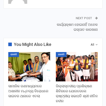
NEXT POST
କାର୍ଯ୍ୟକ୍ଷମ ହୋଇନାହିଁ ଅନେକ
ଇସ୍ପାତ କାରଖାନା
You Might Also Like
All
ରାଜନୀତି
ରାଜନୀତି
ସାମାଜିକ ଗଣମାଧ୍ୟମରେ
ଜିଲ୍ଲାସ୍ତରୀୟ ପ୍ରଶିକ୍ଷଣ
ଅଶାଳୀନ ମନ୍ତବ୍ୟ ବିରୋଧରେ
ଶିବିରରେ ଯୋଗଦେଲେ
ସାଇବର ଥାନାରେ ଏତଲା
ରାଷ୍ଟ୍ରୀୟ ସଭାପତି ଶ୍ରୀ ନୀତିନ
ନବୀନ