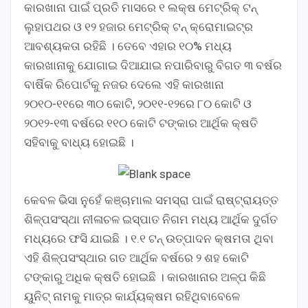
କାରଖାନା ପାଇଁ ପ୍ରତି ମାସରେ ୧ ଲକ୍ଷ ମେଟ୍ରିକ୍ ଟନ୍
ଲୁହାପଥର ଓ ୧୨ ହଜାର ମେଟ୍ରିକ୍ ଟନ୍ କ୍ରୋମାଇଟ୍ର
ଆବଶ୍ୟକତା ରହିଛି । ତେବେ ଏହାର ୧୦% ମଧ୍ୟ
କାରଖାନାକୁ ଯୋଗାଇ ଦିଆଯାଇ ନପାରିବାରୁ ବିଗତ ୩ ବର୍ଷର
ବାର୍ଷିକ ରିପୋର୍ଟକୁ ନଜର ଦେଲେ ଏହି କାରଖାନା
୨୦୧୦-୧୧ରେ ୩୦ କୋଟି, ୨୦୧୧-୧୨ରେ ୮୦ କୋଟି ଓ
୨୦୧୨-୧୩ ବର୍ଷରେ ୧୧୦ କୋଟି ଟଙ୍କାର ଆର୍ଥିକ କ୍ଷତି
ସହିବାକୁ ବାଧ୍ୟ ହୋଇଛି ।
କେବଳ ଭିସା ନୁହେଁ କଞ୍ଚାମାଲ ସମସ୍ରା ପାଇଁ ରାଷ୍ଟ୍ରାୟତ୍ତ
ଶିଳ୍ପସଂସ୍ଥା ନୀଳାଚଳ ଇସ୍ପାତ ନିଗମ ମଧ୍ୟ ଆର୍ଥିକ ଦୁର୍ଗତ
ମଧ୍ୟରେ ଫସି ଯାଇଛି । ୧.୧ ଟନ୍ ଉତ୍ପାଦନ କ୍ଷମତା ଥିବା
ଏହି ଶିଳ୍ପସଂସ୍ଥାର ଗତ ଆର୍ଥିକ ବର୍ଷରେ ୨ ଶହ କୋଟି
ଟଙ୍କାରୁ ଅଧିକ କ୍ଷତି ହୋଇଛି । କାରଖାନାର ଅଳ୍ପ କିଛି
ୟୁନିଟ୍ ନାମକୁ ମାତ୍ର କାର୍ଯ୍ୟକ୍ଷମ ରହିଥିବାବେଳେ