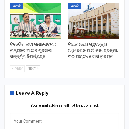
ରାଜନୀତି
ରାଜନୀତି
ବିଜେଡିର କଡା ସମାଲୋଚନା :
ବିଧାନସଭାର ସ୍ୱତନ୍ତ୍ର
ରାଜ୍ୟରେ ଆଇନ ଶୃଙ୍ଖଳା
ଅଧିବେଶନ ପାଇଁ କଡ଼ା ସୁରକ୍ଷା,
ସମ୍ପୂର୍ଣ୍ଣ ବିପର୍ଯ୍ୟସ୍ତ
୩୦ ପ୍ଲାଟୁନ୍ ଫୋର୍ସ ମୁତୟନ
PREV
NEXT
Leave A Reply
Your email address will not be published.