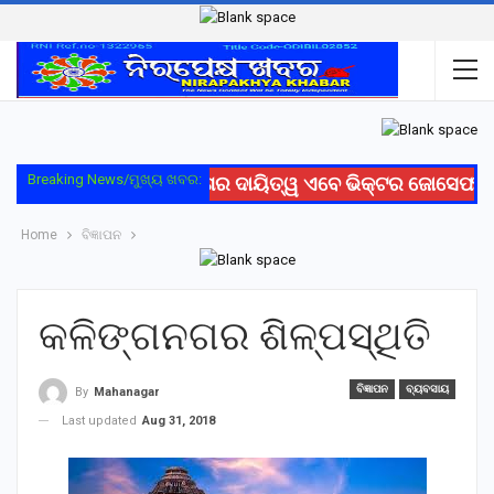
Breaking News/ମୁଖ୍ୟ ଖବର:
ରେଳ ସୁରକ୍ଷା ଓ ବିକାଶର ଦାୟିତ୍ୱ ଏବେ ଭିକ୍ଟର ଜୋସେଫଙ୍କ 
Home
ବିଜ୍ଞାପନ
କଳିଙ୍ଗନଗର ଶିଳ୍ପସ୍ଥିତି
ବିଜ୍ଞାପନ
ବ୍ୟବସାୟ
By
Mahanagar
Last updated
Aug 31, 2018