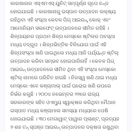
କାରଖାନାର ଏସ୍ଏମଏସ୍ ୟୁନିଟ୍ ସମ୍ପୂର୍ଣ୍ଣ ରୂପେ ବନ୍ଦ
ହୋଇଯାଇଛି । କାରଖାନାରୁ ଇସ୍ପାତ ଉତ୍ପାଦନ ଲକ୍ଷ୍ୟ
ରହିଥିବା ଏହି ସଂସ୍ଥା କେବଳ ପିଗ୍ ଆଇରନ୍, କୋକ୍ ଏବଂ
ଆମୋନିୟମ ସଲଫେଟ୍ ଉତ୍ପାଦନରେ ସୀମିତ ରହିଛି ।
ଶିଳ୍ପାୟନର ପ୍ରଥମ ଶିଳ୍ପ ମେସ୍କୋ ଷ୍ଟିଲର ଅବସ୍ଥା
ମଧ୍ୟ ତଦ୍ରୁପ । ଶିଳ୍ପଭିତ୍ତିକ ବିନିଯୋଗ ପାଇଁ ଏହି
ଶିଳ୍ପସଂସ୍ଥା ଖଣି ପାଇଥିଲେ ମଧ୍ୟ ଆଜି ପର୍ଯ୍ୟନ୍ତ ଷ୍ଟିଲ୍
ଉତ୍ପାଦନ କରିବା ସମ୍ଭବ ହୋଇପାରିନାହିଁ । କେବଳ ପିଗ୍
ଆଇରନ୍ ଉତ୍ପାଦନରେ ସୀମିତ ଥିବା ଏହି ସଂସ୍ଥା ମେସ୍କୋ
ଷ୍ଟିଲ୍ ନାମରେ ପରିଚିତ ହାଇଛି । ନିଜସ୍ୱ ଖଣି ଥାଇ ମଧ୍ୟ
ମେସ୍କୋ ଏବେ କଞ୍ଚାମାଲ୍ ପାଇଁ ଘରୋଇ ଖଣି ଉପରେ
ନିର୍ଭର କରୁଛି । ୨୦୦୪ ନଭେମ୍ବର ୨୭ରେ ରାଜ୍ୟ
ସରକାରଙ୍କ ସହିତ ଓଏମ୍ୟୁ ସ୍ୱାକ୍ଷର କରିଥିବା ମୈଥାନ
ଇସ୍ପାତ ମଧ୍ୟ କଞ୍ଚାମାଲ ସମସ୍ୟା ମଧ୍ୟରେ ପେଷି
ହୋଇଯାଇଛି । ୩୦ ମେଗାୱାଟ୍ ପାୱାର ପ୍ଲାଣ୍ଟ, ପ୍ରତ୍ୟହ
୭ ଶହ ଟନ୍ ସ୍ପଞ୍ଜ ଆଇରନ୍ ଉତ୍ପାଦନର ଦକ୍ଷତା ରଖୁଥିବା