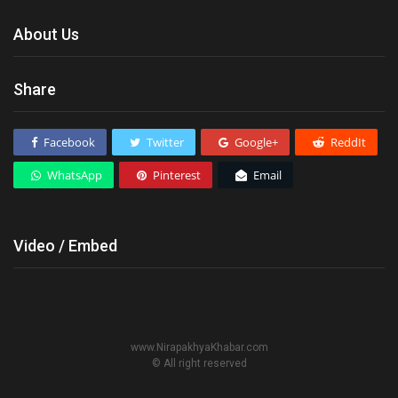
About Us
Share
Facebook
Twitter
Google+
ReddIt
WhatsApp
Pinterest
Email
Video / Embed
www.NirapakhyaKhabar.com
© All right reserved