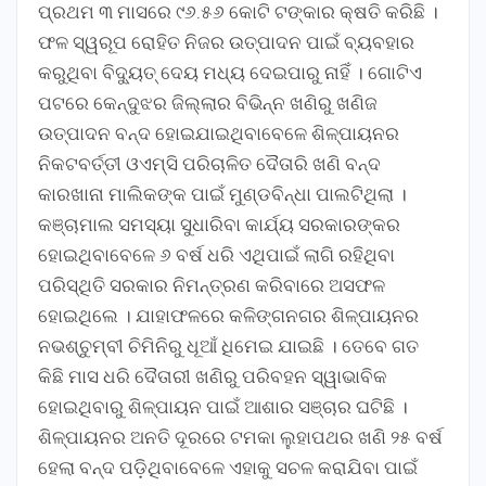
ପ୍ରଥମ ୩ ମାସରେ ୯୬.୫୬ କୋଟି ଟଙ୍କାର କ୍ଷତି କରିଛି ।
ଫଳ ସ୍ୱରୂପ ରୋହିତ ନିଜର ଉତ୍ପାଦନ ପାଇଁ ବ୍ୟବହାର
କରୁଥିବା ବିଦ୍ୟୁତ୍ ଦେୟ ମଧ୍ୟ ଦେଇପାରୁ ନାହିଁ । ଗୋଟିଏ
ପଟରେ କେନ୍ଦୁଝର ଜିଲ୍ଲାର ବିଭିନ୍ନ ଖଣିରୁ ଖଣିଜ
ଉତ୍ପାଦନ ବନ୍ଦ ହୋଇଯାଇଥିବାବେଳେ ଶିଳ୍ପାୟନର
ନିକଟବର୍ତ୍ତୀ ଓଏମ୍ସି ପରିଚାଳିତ ଦୈତାରି ଖଣି ବନ୍ଦ
କାରଖାନା ମାଲିକଙ୍କ ପାଇଁ ମୁଣ୍ଡବିନ୍ଧା ପାଲଟିଥିଲା ।
କଞ୍ଚାମାଲ ସମସ୍ୟା ସୁଧାରିବା କାର୍ଯ୍ୟ ସରକାରଙ୍କର
ହୋଇଥିବାବେଳେ ୬ ବର୍ଷ ଧରି ଏଥିପାଇଁ ଲାଗି ରହିଥିବା
ପରିସ୍ଥିତି ସରକାର ନିମନ୍ତ୍ରଣ କରିବାରେ ଅସଫଳ
ହୋଇଥିଲେ । ଯାହାଫଳରେ କଳିଙ୍ଗନଗର ଶିଳ୍ପାୟନର
ନଭଶ୍ଚୁମ୍ବୀ ଚିମିନିରୁ ଧୂଆଁ ଧିମେଇ ଯାଇଛି । ତେବେ ଗତ
କିଛି ମାସ ଧରି ଦୈତାରୀ ଖଣିରୁ ପରିବହନ ସ୍ୱାଭାବିକ
ହୋଇଥିବାରୁ ଶିଳ୍ପାୟନ ପାଇଁ ଆଶାର ସଞ୍ଚାର ଘଟିଛି ।
ଶିଳ୍ପାୟନର ଅନତି ଦୂରରେ ଟମକା ଲୁହାପଥର ଖଣି ୨୫ ବର୍ଷ
ହେଲା ବନ୍ଦ ପଡ଼ିଥିବାବେଳେ ଏହାକୁ ସଚଳ କରାଯିବା ପାଇଁ