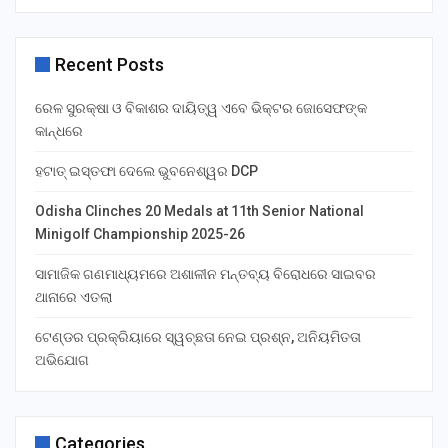
Recent Posts
ରେଳ ସୁରକ୍ଷା ଓ ବିକାଶର ଦାୟିତ୍ୱ ଏବେ ଭିକ୍ଟର ଜୋସେଫଙ୍କ
କାନ୍ଧରେ
ହଟାତ୍ ଇସ୍ତଫା ଦେଲେ ଭୁବନେଶ୍ୱର DCP
Odisha Clinches 20 Medals at 11th Senior National
Minigolf Championship 2025-26
ସାମାଜିକ ଗଣମାଧ୍ୟମରେ ଅଶାଳୀନ ମନ୍ତବ୍ୟ ବିରୋଧରେ ସାଇବର
ଥାନାରେ ଏତଲା
ଟେଣ୍ଡର ପ୍ରକ୍ରିୟାରେ ସ୍ୱଚ୍ଛତା ନେଇ ପ୍ରଶ୍ନ, ଅନିୟମିତତା
ଅଭିଯୋଗ
Categories