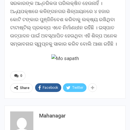
ସରକାରଙ୍କ ଆନ୍ତରିକତା ପରିଲକ୍ଷିତ ହେଉନାହିଁ ।
ଅନ୍ୟପକ୍ଷରେ କଳିଙ୍ଗନଗର ଶିଳ୍ପାୟନରେ ୪ ହଜାର
କୋଟି ଟଙ୍କାର ପୁଞ୍ଜିନିବେଶ କରିବାକୁ ଲକ୍ଷ୍ୟ ରଖିଥିବା
ଟାଟାଷ୍ଟିଲ୍ ପ୍ରକଳ୍ପ ଏବେ ନିର୍ମାଣଧୀନ ରହିିଛି । ଇସ୍ପାତ
ଉତ୍ପାଦନ ପାଇଁ ଅବସ୍ଥାପିତ ହେଉଥିବା ଏହି ଶିଳ୍ପ ଅନେକ
ସମ୍ଭାବନାର ସ୍ୱପ୍ନକୁ ସାକାର କରିବ ବୋଲି ଆଶା ରହିିଛି ।
0
Facebook
Twitter
Share
Mahanagar