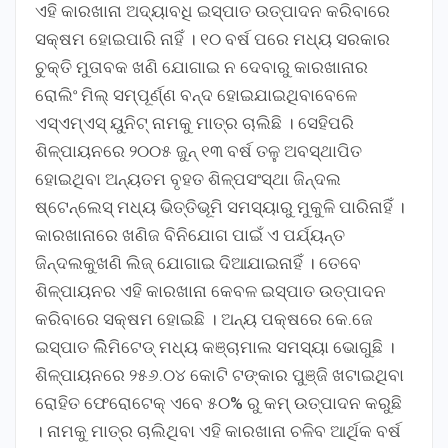
ଏହି କାରଖାନା ଅଦ୍ୟାବଧି ଇସ୍ପାତ ଉତ୍ପାଦନ କରିବାରେ
ସକ୍ଷମ ହୋଇପାରି ନାହିଁ । ୧୦ ବର୍ଷ ପରେ ମଧ୍ୟ ସରକାର
ଚୁକ୍ତି ମୁତାବକ ଖଣି ଯୋଗାଇ ନ ଦେବାରୁ କାରଖାନାର
ରୋଲିଂ ମିଲ୍ ସମ୍ପୂର୍ଣ୍ଣ ବନ୍ଦ ହୋଇଯାଇଥିବାବେଳେ
ଏସ୍ଏମ୍ଏସ୍ ୟୁନିଟ୍ ନାମକୁ ମାତ୍ର ଚାଲିଛି । ସେହିପରି
ଶିଳ୍ପାୟନରେ ୨୦୦୫ ଜୁନ୍ ୧୩ ବର୍ଷ ତଳୁ ଅବସ୍ଥାପିତ
ହୋଇଥିବା ଅନ୍ୟତମ ବୃହତ ଶିଳ୍ପସଂସ୍ଥା ଜିନ୍ଦଲ
ଷ୍ଟେନ୍ଲେସ୍ ମଧ୍ୟ ଭିତ୍ତିଭୂମି ସମସ୍ୟାରୁ ମୁକୁଳି ପାରିନାହିଁ ।
କାରଖାନାରେ ଖଣିଜ ବିନିଯୋଗ ପାଇଁ ଏ ପର୍ଯ୍ୟନ୍ତ
ଜିନ୍ଦଲକୁଖଣି ଲିଜ୍ ଯୋଗାଇ ଦିଆଯାଇନାହିଁ । ତେବେ
ଶିଳ୍ପାୟନର ଏହି କାରଖାନା କେବଳ ଇସ୍ପାତ ଉତ୍ପାଦନ
କରିବାରେ ସକ୍ଷମ ହୋଇଛି । ଅନ୍ୟ ପକ୍ଷରେ କେ.ଜେ
ଇସ୍ପାତ ଲିିମିଟେଡ୍ ମଧ୍ୟ କଞ୍ଚାମାଲ ସମସ୍ୟା ଭୋଗୁଛି ।
ଶିଳ୍ପାୟନରେ ୨୫୬.୦୪ କୋଟି ଟଙ୍କାର ପୁଞ୍ଜି ଖଟାଇଥିବା
ରୋହିତ ଫେରୋଟେକ୍ ଏବେ ୫୦% ରୁ କମ୍ ଉତ୍ପାଦନ କରୁଛି
। ନାମକୁ ମାତ୍ର ଚାଲିଥିବା ଏହି କାରଖାନା ଚଳିବ ଆର୍ଥିକ ବର୍ଷ