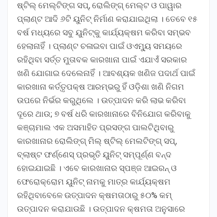
ଷ୍ଟିଲ୍ ମେଲ୍ଟିଙ୍ଗ ସପ୍, ରୋଲିଙ୍ଗ୍ ମେଲ୍ଟ ଓ ପାୱାର
ପ୍ଲାଣ୍ଟ ଆଦି ୬ଟି ୟୁନିଟ୍ ନିର୍ମାଣ କରାଯାଇଥିଲା । ତେବେ ୧୫
ବର୍ଷ ମଧ୍ୟରେ ସବୁ ୟୁନିଟ୍କୁ କାର୍ଯ୍ୟକ୍ଷମ କରିବା ସମ୍ଭବ
ହେଲାନାହିଁ । ପ୍ଲାଣ୍ଟ ଚଳାଇବା ପାଇଁ ଓଏମ୍ୟୁ ସମୟରେ
ରହିଥିବା ସର୍ତ୍ତ ମୁତାବକ କାରଖାନା ପାଇଁ ଏଯାଏଁ ସରକାର
ଖଣି ଯୋଗାଇ ଦେଲେନାହିଁ । ଆବଶ୍ୟକ ଖଣିଜ ପଦାର୍ଥ ପାଇଁ
କାରଖାନା କର୍ତ୍ତୃପକ୍ଷ ଆରମ୍ଭରୁ ହିଁ ଓଡ଼ିଶା ଖଣି ନିଗମ
ଉପରେ ନିର୍ଭର କରୁଥିଲେ । ଉତ୍ପାଦନ କରି ଲାଭ କରିବା
ଦୂରେ ଥାଉ; ୭ ବର୍ଷ ଧରି କାରଖାନାରେ ବିନିଯୋଗ କରିବାକୁ
କଞ୍ଚାମାଲ ଏକ ଅସମାହିତ ପ୍ରସଙ୍ଗ ପାଲଟିଥିବାରୁ
କାରଖାନାର ରୋଲିଙ୍ଗ୍ ମିଲ୍ ଷ୍ଟିଲ୍ ମେଲଟିଙ୍ଗ୍ ସପ୍,
ବ୍ଲାଷ୍ଟ ଫର୍ଣ୍ଣେସ୍ ପ୍ରଭୃତି ୟୁନିଟ୍ ସମ୍ପୂର୍ଣ୍ଣ ବନ୍ଦ
ହୋଇଯାଇଛି । ଏବେ କାରଖାନାର ସ୍ପଞ୍ଜ ଆଇରନ୍ ଓ
ଫେରୋକ୍ରୋମ ୟୁନିଟ୍ ନାମକୁ ମାତ୍ର କାର୍ଯ୍ୟକ୍ଷମ
ରହିଥିବାବେଳେ ଉତ୍ପାଦନ କ୍ଷମତାଠାରୁ ୫୦% କମ୍
ଉତ୍ପାଦନ କରାଯାଉଛି । ଉତ୍ପାଦନ କ୍ଷମତା ଅନୁସାରେ