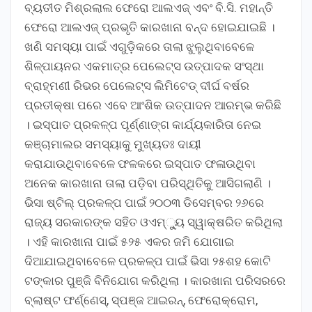
ବ୍ୟତୀତ ମିଶ୍ରଲାଲ ଫେରୋ ଆଲଏଜ୍ ଏବଂ ବି.ସି. ମହାନ୍ତି
ଫେରୋ ଆଲଏଜ୍ ପ୍ରଭୃତି କାରଖାନା ବନ୍ଦ ହୋଇଯାଇଛି ।
ଖଣି ସମସ୍ୟା ପାଇଁ ଏଗୁଡ଼ିକରେ ତାଲା ଝୁଲୁଥିବାବେଳେ
ଶିଳ୍ପାୟନର ଏକମାତ୍ର ପେଲେଟ୍ସ ଉତ୍ପାଦକ ସଂସ୍ଥା
ବ୍ରାହ୍ମଣୀ ରିଭର ପେଲେଟ୍ସ ଲିମିଟେଡ୍ ଦୀର୍ଘ ବର୍ଷର
ପ୍ରତୀକ୍ଷା ପରେ ଏବେ ଆଂଶିକ ଉତ୍ପାଦନ ଆରମ୍ଭ କରିଛି
। ଇସ୍ପାତ ପ୍ରକଳ୍ପ ପୂର୍ଣ୍ଣାଙ୍ଗ କାର୍ଯ୍ୟକାରିତା ନେଇ
କଞ୍ଚାମାଲର ସମସ୍ୟାକୁ ମୁଖ୍ୟତଃ ଦାୟୀ
କରାଯାଉଥିବାବେଳେ ଫଳକରେ ଇସ୍ପାତ ଫଳାଉଥିବା
ଅନେକ କାରଖାନା ତାଲା ପଡ଼ିବା ପରିସ୍ଥିତିକୁ ଆସିଗଲାଣି ।
ଭିସା ଷ୍ଟିଲ୍ ପ୍ରକଳ୍ପ ପାଇଁ ୨୦୦୩ ଡିସେମ୍ବର ୨୬ରେ
ରାଜ୍ୟ ସରକାରଙ୍କ ସହିତ ଓଏମ୍୍ୟୁ ସ୍ୱାକ୍ଷରିତ କରିଥିଲା
। ଏହି କାରଖାନା ପାଇଁ ୫୨୫ ଏକର ଜମି ଯୋଗାଇ
ଦିଆଯାଇଥିବାବେଳେ ପ୍ରକଳ୍ପ ପାଇଁ ଭିସା ୨୫ଶହ କୋଟି
ଟଙ୍କାର ପୁଞ୍ଜି ବିନିଯୋଗ କରିଥିଲା । କାରଖାନା ପରିସରରେ
ବ୍ଲାଷ୍ଟ ଫର୍ଣ୍ଣେସ୍, ସ୍ପଞ୍ଜ ଆଇରନ୍, ଫେରୋକ୍ରୋମ,