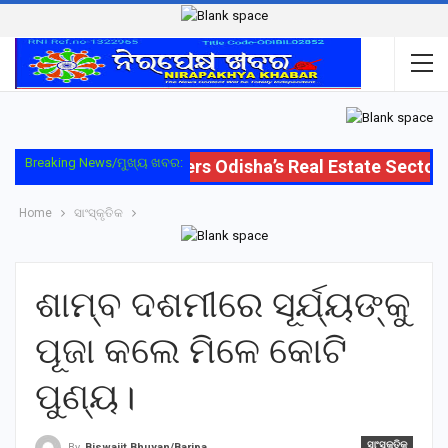
Breaking News/ମୁଖ୍ୟ ଖବର:
Oriom Group Enters Odisha’s Real Estate Sector wi
Home
ସାଂସ୍କୃତିକ
ଶାମ୍ବ ଦଶମୀରେ ସୂର୍ଯ୍ୟଙ୍କୁ
ପୂଜା କଲେ ମିଳେ କୋଟି
ପୁଣ୍ୟ।
ସାଂସ୍କୃତିକ
By
Biswajit Bhuyan/Baripada