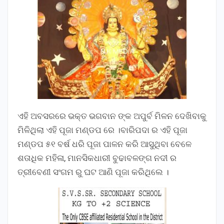
ଏହି ଅବସରରେ ଭକ୍ତ ଭଗବାନ ଙ୍କ ଅପୁର୍ବ ମିଳନ ଦେଖିବାକୁ
ମିଳିଥିଲା ଏହି ପୂଜା ମଣ୍ଡପ ରେ ।ବାରିପଦା ର ଏହି ପୂଜା
ମଣ୍ଡପ ୫୧ ବର୍ଷ ଧରି ପୂଜା ପାଳନ କରି ଆସୁଥିବା ବେଳେ
ଶତାଧିକ ମହିଳା, ମାନସିକଧାରୀ ବୁଢାବଳଙ୍ଗ ନଦୀ ର
ତ୍ରୀବେଣୀ ସଂଗମ ରୁ ଘଟ ଆଣି ପୂଜା କରିଥିଲେ ।