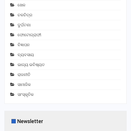
ଖେଳ
ଚଳଚିତ୍ର
ଦୁର୍ଘଟଣା
ଫୋଟୋଗ୍ରାଫୀ
ବିଜ୍ଞାପନ
ବ୍ୟବସାୟ
ଭାଗ୍ୟ ଭବିଷ୍ୟତ
ରାଜନୀତି
ସାମାଜିକ
ସାଂସ୍କୃତିକ
Newsletter