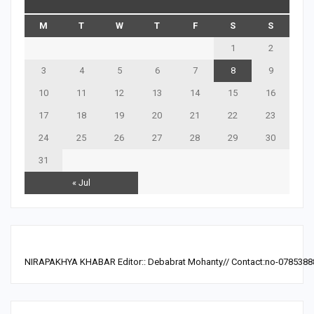
M
T
W
T
F
S
S
1
2
3
4
5
6
7
8
9
10
11
12
13
14
15
16
17
18
19
20
21
22
23
24
25
26
27
28
29
30
31
« Jul
NIRAPAKHYA KHABAR Editor:: Debabrat Mohanty// Contact:no-0785388