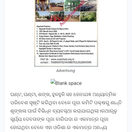
Advertising:
ଘଣ୍ଟ, ଘଣ୍ଟା, ଶଙ୍ଖ, ହୁଳହୁଳି ସହ ହୋମଯଜ୍ଞ ଅଧ୍ୟାତ୍ମିକ
ପରିବେଶ ସୃଷ୍ଟି କରିଥିବା ବେଳେ ପୂଜା କମିଟି ପକ୍ଷରୁ ଶାନ୍ତି
ଶୃଙ୍ଖଳା ପାଇଁ ବିଭିନ୍ନ ବ୍ୟବସ୍ଥା କରାଯାଇଥିଲା।ରଥାରୂଢ଼
ସୂର୍ଯ୍ୟ ଦେବତାଙ୍କ ପୂଜା ବାରିପଦା ର ଏକମାତ୍ର ପୂଜା
ହୋଇଥିବା ବେଳେ ଏହା ଓଡିଶା ର ଏକମାତ୍ର ଅନନ୍ୟ