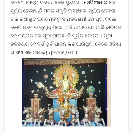
ରେ ୧୩ ଯାତ୍ରା ସତେ ଅନେକ ସୁନ୍ଦର । ସେହି
ଆଧାର
ରେ
ସୂର୍ଯ୍ୟ ହେଉଛନ୍ତି ସକଳ ଶକ୍ତି ର ଆଧାର, ସୂର୍ଯ୍ୟ ଦେବତା
ଙ୍କ ରଥାରୁଢ ପ୍ରତିମୂତି କୁ ସାମ୍ବଦଶମୀ ରେ ପୁଜା କଲେ
କୋଟି ଜନ୍ମ ର ପୂଣ୍ୟ ମିଳେ। ଏହି ଆଧାର ରେ ଆଜି ବାରିପଦା
ରେ ମଣ୍ଡପ ରେ ପୂଜା ପାଇଛନ୍ତି ସୂର୍ଯ୍ୟ ଦେବତା । ପୂଜା
ଚଳିତଥର ୫୧ ବର୍ଷ ପୁର୍ତି ପାଳନ କରାଯାଉଥିବା ବେଳେ ଓଡିଶା
ର ଏହା ଏକ ଅନନ୍ୟ ପୂଜା ମଣ୍ଡପ ।