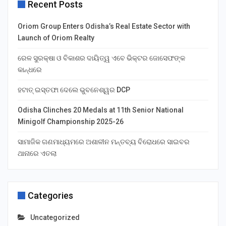
Recent Posts
Oriom Group Enters Odisha’s Real Estate Sector with
Launch of Oriom Realty
ରେଳ ସୁରକ୍ଷା ଓ ବିକାଶର ଦାୟିତ୍ୱ ଏବେ ଭିକ୍ଟର ଜୋସେଫଙ୍କ
କାନ୍ଧରେ
ହଟାତ୍ ଇସ୍ତଫା ଦେଲେ ଭୁବନେଶ୍ୱର DCP
Odisha Clinches 20 Medals at 11th Senior National
Minigolf Championship 2025-26
ସାମାଜିକ ଗଣମାଧ୍ୟମରେ ଅଶାଳୀନ ମନ୍ତବ୍ୟ ବିରୋଧରେ ସାଇବର
ଥାନାରେ ଏତଲା
Categories
Uncategorized