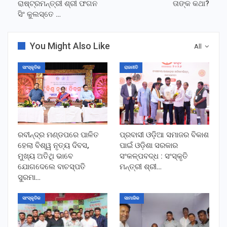
ରାଷ୍ଟ୍ରମନ୍ତ୍ରୀ ଶ୍ରୀ ଫଗନ
ତାଙ୍କ କଥା?
ସିଂ କୁଲସ୍ତେ …
You Might Also Like
All
ସାଂସ୍କୃତିକ
ରାଜନୀତି
ରବୀନ୍ଦ୍ର ମଣ୍ଡପରେ ପାଳିତ
ପ୍ରବାସୀ ଓଡ଼ିଆ ସମାଜର ବିକାଶ
ହେଲା ବିଶ୍ୱ ନୃତ୍ୟ ଦିବସ,
ପାଇଁ ଓଡ଼ିଶା ସରକାର
ମୁଖ୍ୟ ଅତିଥି ଭାବେ
ସଂକଳ୍ପବଦ୍ଧ : ସଂସ୍କୃତି
ଯୋଗଦେଲେ ବାଚସ୍ପତି
ମନ୍ତ୍ରୀ ଶ୍ରୀ…
ସୁରମା…
ସାଂସ୍କୃତିକ
ସାମାଜିକ