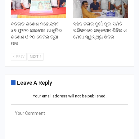
ବଡଗଡ ଗଣେଶ ମହୋତ୍ସବ
ସହିଦ ନଗର ଦୁର୍ଗା ପୂଜା ସମିତି
୫୭ ଫୁଟର ଲାଲବାଗ ଆକୃତିର
ପରିସରରେ ରକ୍ତଦାନ ଶିବିର ଓ
ଗଣେଶ ଓ ୧୦ କେଜିର ରୂପା
ମେଗା ସ୍ୱାସ୍ଥ୍ୟ ଶିବିର
ପାଦ
PREV
NEXT
Leave A Reply
Your email address will not be published.