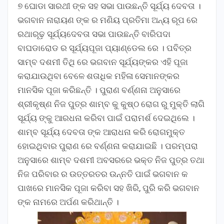
୭ ଘୋଡା ସାରଥୀ ଙ୍କ ସହ ସଭା ପାଉଛନ୍ତି ସୂର୍ଯ୍ୟ ଦେବତା ।
ଭଗବାନ ନାରାୟଣ ଙ୍କ ର ମଣିୟ ପ୍ରତିମା ଅନ୍ୟ ରୂପ ରେ
ରଥାରୂଢ଼ ସୂର୍ଯ୍ୟଦେବତା ସଭା ପାଉଛନ୍ତି ବାରିପଦା
ବାଘଡାରୋଡ ର ସୂର୍ଯ୍ୟପୂଜା ପ୍ୟାଣ୍ଡେଲ ରେ । ପବିତ୍ର
ସାମ୍ବ ଦଶମୀ ତିଥି ରେ ଭଗବାନ ସୂର୍ଯ୍ୟଙ୍କର ଏହି ପୂଜା
କରାଯାଉଥିବା ବେଳେ ଶତାଧିକ ମହିଳା ସେମାନଙ୍କର
ମାନସିକ ପୂଜା କରିଛନ୍ତି । ପୁରାଣ ବର୍ଣ୍ଣନା ଅନୁସାରେ
ଶ୍ରୀକୃଷ୍ଣ ନିଜ ପୁତ୍ର ଶାମ୍ବ କୁ କୁଷ୍ଠ ରୋଗ ରୁ ମୁକ୍ତି ଲାଗି
ସୂର୍ଯ୍ୟ ଙ୍କୁ ଆରଧନା କରିବା ପାଇଁ ପରାମର୍ଶ ଦେଇଥିଲେ ।
ଶାମ୍ବ ସୂର୍ଯ୍ୟ ଦେବତା ଙ୍କ ଆରାଧନା କରି ରୋଗମୁକ୍ତ
ହୋଇଥିବାର ପୁରାଣ ରେ ବର୍ଣ୍ଣନା କରାଯାଇଛି । ପରମ୍ପରା
ଅନୁସାରେ ଶାମ୍ବ ଦଶମୀ ଅବସରରେ ଭକ୍ତ ନିଜ ପୁତ୍ର ତଥା
ନିଜ ପରିବାର ର ଉତ୍ତରତର ଉନ୍ନତି ପାଇଁ ଭଗବାନ କ
ପାଖରେ ମାନସିକ ପୂଜା କରିବା ସହ ଖିରି, ପୁରି କରି ଭଗବାନ
ଙ୍କ ନାମରେ ଅର୍ପଣ କରିଥାନ୍ତି ।