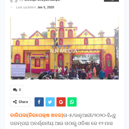
Last updated
Jan 5, 2020
0
Share
ବାରିପଦା(ନିରପେକ୍ଷ ଖବର)
ତା-୫/ଜାନୁଆରୀ/୨୦୨୦-ହିନ୍ଦୁ
ପରମ୍ପରା ଅବର୍ଣ୍ଣନୀୟ ଆଉ ତାଠାରୁ ଓଡିଶା ରେ ୧୨ ମାସ