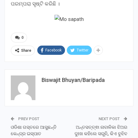
ପରମ୍ପରା ସୃଷ୍ଟି କରିଛି ।
0
Facebook
Twitter
Share
Biswajit Bhuyan/Baripada
PREV POST
NEXT POST
ଓଡିଶା ଗସ୍ତରେ ଆସୁଛନ୍ତି
ଅନ୍ତସତ୍ତ୍ଵା ନାବାଳିକା ଝିଅର
କେନ୍ଦ୍ର ଇସ୍ପାତ
ଦୁଃଖ କହିଲେ ସରୁନି, କିଏ ବୁଝିବ