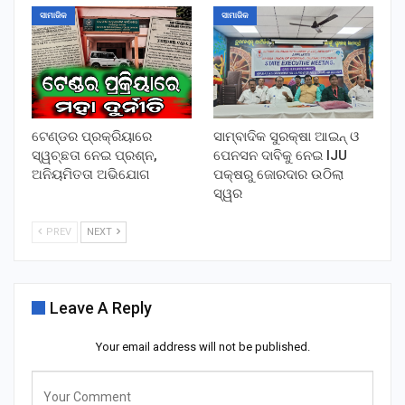
ସାମାଜିକ
ସାମାଜିକ
ଟେଣ୍ଡର ପ୍ରକ୍ରିୟାରେ
ସାମ୍ବାଦିକ ସୁରକ୍ଷା ଆଇନ୍ ଓ
ସ୍ୱଚ୍ଛତା ନେଇ ପ୍ରଶ୍ନ,
ପେନସନ ଦାବିକୁ ନେଇ IJU
ଅନିୟମିତତା ଅଭିଯୋଗ
ପକ୍ଷରୁ ଜୋରଦାର ଉଠିଲା
ସ୍ୱର
PREV
NEXT
Leave A Reply
Your email address will not be published.