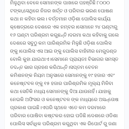
ମିଳୁଥିବା ବେଳେ ସେମାନଙ୍କ ପାଖରେ ପହଞ୍ଚିଛି ୮୦୦୦
ଟଙ୍କା,ସେଥିରେ ନିଜର ଖର୍ଚ୍ଚ ଓ ପରିବାର ଭରଣ ପୋଷଣ
କଥା ନ କହିବା ଭଲ। ବର୍ତ୍ତମାନ ଓଡ଼ିଶା ପୋଲିସ କାର୍ଯ୍ୟ
କ୍ଷେତ୍ରରେ ଦେଶରେ ଏକ ନମ୍ବର।ସେମାନେ ୨୪ ଘଣ୍ଟାରୁ
୧୬ ଘଣ୍ଟା ପରିଶ୍ରମ କରୁଛନ୍ତି।ଦରମା କଥା କହିବାକୁ ଗଲେ
ଦେଶରେ ସବୁଠୁ କମ ପାରିଶ୍ରମିକ ମିଳୁଛି ଓଡ଼ିଶା ପୋଲିସ
ଙ୍କୁ।ପୋଲିସ ଏସ ଆଇ ଙ୍କୁ ପୋଲିସ ବାହିନୀର ମେରୁଦଣ୍ଡ
ବୋଲି କୁହା ଯାଇଥାଏ।ସେମାନେ ପ୍ରାୟତଃ ବିଭାଗର ସମସ୍ତ
ତଦନ୍ତ ଭାର ଗ୍ରହଣ କରିଥାନ୍ତି।ସପ୍ତମ ବେତନ
କମିଶନଙ୍କ ନିୟମ ଅନୁସାରେ ସେମାନଙ୍କୁ ୧୯ ହଜାର ଏବଂ
କନେଷ୍ଟବଳ ଙ୍କୁ ୧୫ ହଜାର ପାରିଶ୍ରମିକ ମୂଲ୍ୟ ମିଳିବା
କଥା ସେତିକି ମଧ୍ୟ ସେମାନଙ୍କୁ ଦିଆ ଯାଉନାହିଁ। ଯାହାକୁ
ନେଇକି ଅଫିସର ଓ କନେଷ୍ଟବଳ ଙ୍କ ମଧ୍ୟରେ ଅସନ୍ତୋଷ
ପ୍ରକାଶ ପାଇଛି।ଏପରି ସ୍ଥଳେ ଏତେ କମ ଦରମାରେ
ପରିବାର ପୋଷିବା କଷ୍ଟକର ହୋଇ ପଡିଛି।ଦେଶରେ ଓଡିଶା
ପୋଲିସ ସର୍ବାଧିକ ପରିଶ୍ରମ କରୁଥିବା ଏକ ରିପୋର୍ଟ ରୁ ଜଣା