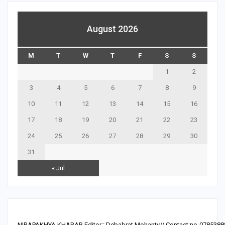
August 2026
M
T
W
T
F
S
S
1
2
3
4
5
6
7
8
9
10
11
12
13
14
15
16
17
18
19
20
21
22
23
24
25
26
27
28
29
30
31
« Jul
NIRAPAKHYA KHABAR Editor:: Debabrat Mohanty// Contact:no-0785388