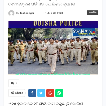
ସେମାନଙ୍କର ପରିବାର ପୋଷିବାର କ୍ଷମତା
ସାମାଜିକ
On
Jun 23, 2020
By
Mahanagar
0
Share
**୧୫ ହଜାର ରେ ୧୮ ଘଂଟା କାମ କରୁଛନ୍ତି ପୋଲିସ