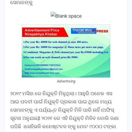
ସେମାନଙ୍କୁ
Advertising
୨୦୧୯ ମସିହା ରେ ନିଯୁକ୍ତି ମିଳୁଥିଲା। ଆହୁରି ଅନେକ ଏସ
ଆଇ ପଦବୀ ପାଇଁ ନିଯୁକ୍ତି ପ୍ରକାଶ ପାଇ ଥିଲେ ମଧ୍ୟ
ସେମାନଙ୍କୁ ଏ ପର୍ଯ୍ୟନ୍ତ ନିଯୁକ୍ତି ମିଳି ପାରି ନାହିଁ।ଅଫିସ୍
ସୂଚନା ଅନୁଯାୟୀ ୨୦୨୧ ରେ ଏହି ନିଯୁକ୍ତି ମିଳିବ ବୋଲି ଜଣା
ପଡିଛି ।ସେହିଭଳି କନେଷ୍ଟବଳ ଙ୍କୁ ମୋଟ ୯୦୦୦ ଟଙ୍କା