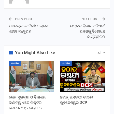
PREV POST
NEXT POST
ପଞ୍ଚଭୂତରେ ବିଲୀନ ହେଲେ
ଉତ୍କଳ ବିକାଶ ପରିଷଦ”
ଶହୀଦ ନନ୍ଦୁରାମ
ପକ୍ଷରୁ ବିଶୋଧନ
କାର୍ଯ୍ୟକ୍ରମ
You Might Also Like
All
ସାମାଜିକ
ସାମାଜିକ
ରେଳ ସୁରକ୍ଷା ଓ ବିକାଶର
ହଟାତ୍ ଇସ୍ତଫା ଦେଲେ
ଦାୟିତ୍ୱ ଏବେ ଭିକ୍ଟର
ଭୁବନେଶ୍ୱର DCP
ଜୋସେଫଙ୍କ କାନ୍ଧରେ