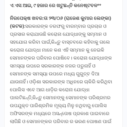
ଏ.ଏସ.ଆଇ, ୯ ହଜାର ରେ ଖଟୁଛନ୍ତି କନେଷ୍ଟବଳ**
ନିରପେକ୍ଷ ଖବର:ତା ୨୩/୦୬ (ରାଜେଶ କୁମାର ଲେଙ୍କା)
(କଟକ):
ସରକାରଙ୍କ ତରଫରୁ ବାରମ୍ବାର ପ୍ରଚାର ଓ
ପ୍ରସାର କରାଯାଉଛି କରୋନା ଯୋଦ୍ଧାଙ୍କୁ ସମ୍ମାନ ଓ
ସହଯୋଗ କରିବା ପାଇଁ,କିନ୍ତୁ ବାସ୍ତବରେ କହିବାକୁ ଗଲେ
କରୋନା ଯୋଦ୍ଧା ମାନେ କଣ ଏହି ସମ୍ମାନ କୁ ନେଇକି
ସେମାନଙ୍କର ପରିବାର ପୋଷିବେ। କରୋନା ଯୋଦ୍ଧାଙ୍କ
ସମସ୍ୟା ଉପରେ ସରକାରଙ୍କ ନଜର ପଡୁନାହିଁ ଓ
ସେମାନଙ୍କ ସମସ୍ୟା ଉପରେ ମଧ୍ୟ ଗୁରୁତ୍ବ ଦିଆ
ଯାଉନାହିଁ। ଓଡ଼ିଶା ସରକାରଙ୍କ ଅଧିନରେ ଚାକିରି କରିଥିବା
ପୋଲିସ ଏବେ ଆଗ ଧାଡ଼ିର କରୋନା ଯୋଦ୍ଧା
ପାଲଟିଛନ୍ତି,କିନ୍ତୁ ସେମାନଙ୍କୁ ସେମାନଙ୍କ ପରିଶ୍ରମର
ଉପଯୁକ୍ତ ପାରିଶ୍ରମିକ ମୂଲ୍ୟ ମିଳୁ ନଥିବାରୁ ପୋଲିସ
ଅଫିସରଙ୍କ ମଧ୍ୟରେ ଅସନ୍ତୋଷ ପ୍ରକାଶ ପାଇବାରେ
ଲାଗିଛି ଓ ସେମାନଙ୍କର ପରିବାର ର ଭରଣ ପୋଷଣ ପାଇଁ