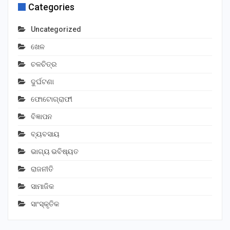
Categories
Uncategorized
ଖେଳ
ଚଳଚିତ୍ର
ଦୁର୍ଘଟଣା
ଫୋଟୋଗ୍ରାଫୀ
ବିଜ୍ଞାପନ
ବ୍ୟବସାୟ
ଭାଗ୍ୟ ଭବିଷ୍ୟତ
ରାଜନୀତି
ସାମାଜିକ
ସାଂସ୍କୃତିକ