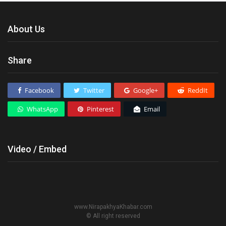
About Us
Share
Facebook
Twitter
Google+
ReddIt
WhatsApp
Pinterest
Email
Video / Embed
www.NirapakhyaKhabar.com
© All right reserved