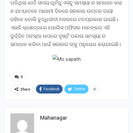
ପଡିଥିଲା।ଯଦି ସମୟ ପୂର୍ବରୁ ଏସବୁ ସମସ୍ୟା ର ସମାଧାନ କରା
ନ ଯାଏ,ତେବେ ଆଗାମୀ ଦିନରେ ସରକାର ଉତ୍ତର ଦାୟୀ
ରହିବେ ବୋଲି ବୁଦ୍ଧିଜୀବୀ ମହଲରେ ମତପ୍ରକାଶ ପାଇଛି।
ଏଭଳି କ୍ଷେତ୍ରରେ ପୋଲିସ ଅଫିସର ମାନଙ୍କର ଏହି
ଦୁର୍ଦ୍ଦିନ ଅବସ୍ଥା ଉପରେ ଦୃଷ୍ଟି ପକାଇ ସମସ୍ୟା ର
ସମାଧାନ କରିବା ପାଇଁ ସରକାର ଙ୍କୁ ଅନୁରୋଧ କରାଯାଇଛି।
0
Facebook
Twitter
Share
Mahanagar