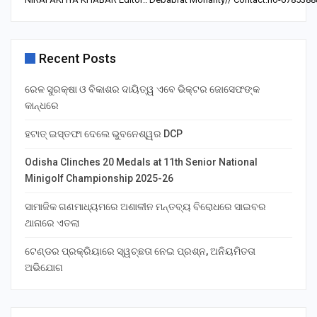
Recent Posts
ରେଳ ସୁରକ୍ଷା ଓ ବିକାଶର ଦାୟିତ୍ୱ ଏବେ ଭିକ୍ଟର ଜୋସେଫଙ୍କ
କାନ୍ଧରେ
ହଟାତ୍ ଇସ୍ତଫା ଦେଲେ ଭୁବନେଶ୍ୱର DCP
Odisha Clinches 20 Medals at 11th Senior National
Minigolf Championship 2025-26
ସାମାଜିକ ଗଣମାଧ୍ୟମରେ ଅଶାଳୀନ ମନ୍ତବ୍ୟ ବିରୋଧରେ ସାଇବର
ଥାନାରେ ଏତଲା
ଟେଣ୍ଡର ପ୍ରକ୍ରିୟାରେ ସ୍ୱଚ୍ଛତା ନେଇ ପ୍ରଶ୍ନ, ଅନିୟମିତତା
ଅଭିଯୋଗ