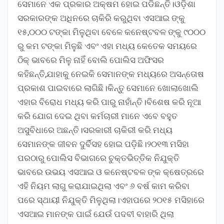
ସେମାନେ ଏକ ପ୍ରକାର ଅକ୍ଷମ ହୋଇ ପଡିଛନ୍ତି।ଓଡ଼ିଶା
ସରକାରଙ୍କ ଅଧିନରେ ଚାକିରି କରୁଥିବା ଏସଆଇ ଙ୍କୁ
୧୫,୦୦୦ ଟଙ୍କା ମିଳୁଥିବା ବେଳେ କନେଷ୍ଟବଳ ଙ୍କୁ ୯୦୦୦
ରୁ କମ ଟଙ୍କା ମିଳୁଛି ଏବଂ ଏହା ମଧ୍ୟ କେତେକ ସମୟରେ
ଠିକ୍ ଭାବରେ ମିଳୁ ନାହିଁ ବୋଲି ପୋଲିସ ଅଫିସର
କହିଛନ୍ତି,ଯାହାକୁ ନେଇକି ସେମାନଙ୍କ ମଧ୍ୟରେ ଅସନ୍ତୋଷ
ପ୍ରକାଶ ପାଇବାରେ ଲାଗିଛି।କିନ୍ତୁ ସେମାନେ ଖୋଲାଖୋଲି
ଏହାର ବିରୋଧ ମଧ୍ୟ କରି ପାରୁ ନାହାଁନ୍ତି।ବିଶେଷ କରି ନୂଆ
କରି ଯୋଗ ଦେଇ ଥିବା କର୍ମଚାରୀ ମାନେ ଏବେ ବହୁତ
ଅସୁବିଧାରେ ଅଛନ୍ତି।ସରକାରୀ ଚାକିରୀ କରି ମଧ୍ୟ
ସେମାନଙ୍କ ଜୀବନ ଦୁର୍ବିସହ ହୋଇ ପଡ଼ିଛି।୨୦୧୩ ମସିହା
ପରଠାରୁ ପୋଲିସ ବିଭାଗରେ ଚୁକ୍ତଭିତ୍ତିକ ନିଯୁକ୍ତି
ଭାବରେ ଉଭୟ ଏସଆଇ ଓ କନେଷ୍ଟବଳ ଙ୍କ କ୍ଷେତ୍ରରେ
ଏହି ନିୟମ ଲାଗୁ କରାଯାଇଥିଲା ଏବଂ ୬ ବର୍ଷ କାମ କରିବା
ପରେ ସ୍ଥାୟୀ ନିଯୁକ୍ତି ମିଳୁଥିଲା।ଏହାପରେ ୨୦୧୫ ମସିହାରେ
ଏସଆଇ ମାନଙ୍କ ପାଇଁ ଯେଉଁ ପଦବୀ ବାହାରି ଥିଲା