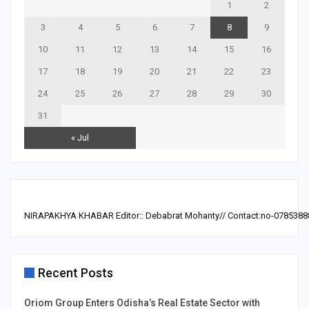
1
2
3
4
5
6
7
8
9
10
11
12
13
14
15
16
17
18
19
20
21
22
23
24
25
26
27
28
29
30
31
« Jul
NIRAPAKHYA KHABAR Editor:: Debabrat Mohanty// Contact:no-0785388
Recent Posts
Oriom Group Enters Odisha’s Real Estate Sector with