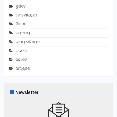
ଦୁର୍ଘଟଣା
ଫୋଟୋଗ୍ରାଫୀ
ବିଜ୍ଞାପନ
ବ୍ୟବସାୟ
ଭାଗ୍ୟ ଭବିଷ୍ୟତ
ରାଜନୀତି
ସାମାଜିକ
ସାଂସ୍କୃତିକ
Newsletter