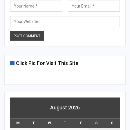
Click Pic For Visit This Site
August 2026
M
T
W
T
F
S
S