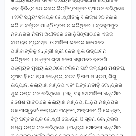
ଏବଂ ବିଭିନ୍ନ ଯୋଜନାର ଭିତ୍ତିପ୍ରସ୍ତର ସ୍ଥାପନ କରିଥିଲେ
। ୨୨ଟି ସ୍ୱୟଂ ସହାୟକ ଗୋଷ୍ଠୀଙ୍କୁ ୧ ଲକ୍ଷ ୨୦ ହଜାର
କରି ଆବର୍ତ୍ତନ ପାଣ୍ଠି ପ୍ରଦାନ କରିଥିଲେ । ବ୍ରହ୍ମପୁର
ମହାନଗର ନିଗମ ଅଧୀନରେ ଗୋଡ଼ିସିଙ୍ଗାଠାରେ ଏକକ
ବାତାୟନ ବ୍ୟବସ୍ଥା ଓ ଆସିକା କଲେଜ ଛକଠାରେ
ପାଣିଟାଙ୍କିକୁ ମନ୍ତ୍ରୀ ଶ୍ରୀ ଜେନା ଶୁଭ ଉଦ୍‌ଘାଟନ
କରିଥିଲେ । ମନ୍ତ୍ରୀ ଶ୍ରୀ ଜେନା ଏହାପରେ ବାରଗାଁ
ପଞ୍ଚାୟତ ମୁଖ୍ୟାଳୟଠାରେ ହରିଜନ ସାହି କଲ୍ୟାଣ ମଣ୍ଡପ,
ନୂଆସାହି ଗୋଷ୍ଠୀ କେନ୍ଦ୍ର, ବଡସାହି ନାମ ମଣ୍ଡପ, ଶିଶୁ
ଉଦ୍ୟାନ, କଲ୍ୟାଣ ମଣ୍ଡପ ଏବଂ ଅଙ୍ଗନବାଡ଼ି କେନ୍ଦ୍ରର
ଶୁଭ ଉଦ୍‌ଘାଟନ କରିଥିଲେ । ଏଥି ସହ ସେ ଆସିକା ଏନ୍‌ଏସିର
ଗଣେଶ ପାଟଠାରେ କଲ୍ୟାଣ ମଣ୍ଡପ, ଆଡ଼ପ ମଣ୍ଡପର
ପଛ ପାଶ୍ୱର୍ରେ କଲ୍ୟାଣ ମଣ୍ଡପ, ଅଙ୍ଗନବାଡ଼ି କେନ୍ଦ୍ର,
ବିଜୁ ପଟ୍ଟନାୟକ ଗୋଷ୍ଠୀ କେନ୍ଦ୍ର ଓ ସୂଚନା କେନ୍ଦ୍ରର
ମଧ୍ୟ ଉଦ୍‌ଘାଟନ କରିଥିଲେ । ମନ୍ତ୍ରୀ ସୋରଡ଼ା ଏନ୍‌ଏସିର
୩ ନମ୍ବର ୱାର୍ଡର ବିଜୁ ପଟ୍ଟନାୟକ ମାର୍କେଟ କମ୍ପ୍ଲେକ୍ସ