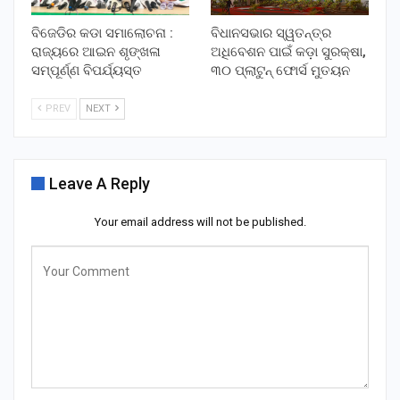
ବିଜେଡିର କଡା ସମାଲୋଚନା :
ବିଧାନସଭାର ସ୍ୱତନ୍ତ୍ର
ରାଜ୍ୟରେ ଆଇନ ଶୃଙ୍ଖଳା
ଅଧିବେଶନ ପାଇଁ କଡ଼ା ସୁରକ୍ଷା,
ସମ୍ପୂର୍ଣ୍ଣ ବିପର୍ଯ୍ୟସ୍ତ
୩୦ ପ୍ଲାଟୁନ୍ ଫୋର୍ସ ମୁତୟନ
PREV
NEXT
Leave A Reply
Your email address will not be published.