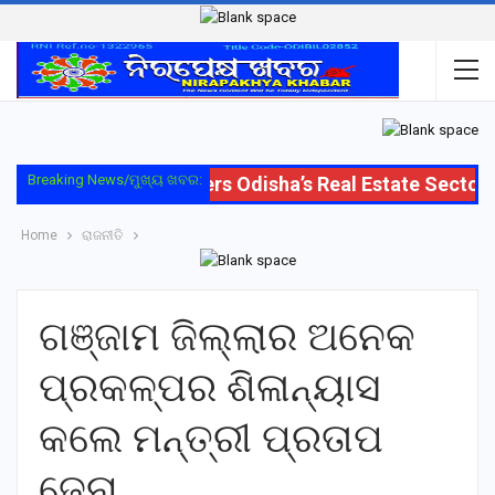
Breaking News/ମୁଖ୍ୟ ଖବର:
Oriom Group Enters Odisha’s Real Estate Sector wi
Home
ରାଜନୀତି
ଗଞ୍ଜାମ ଜିଲ୍ଲାର ଅନେକ
ପ୍ରକଳ୍ପର ଶିଳାନ୍ୟାସ
କଲେ ମନ୍ତ୍ରୀ ପ୍ରତାପ
ଜେନା