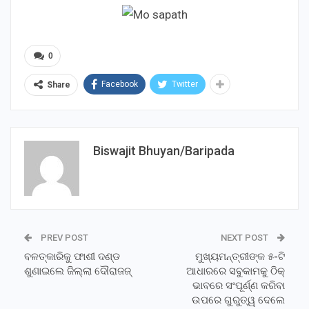
0
Facebook
Twitter
Share
Biswajit Bhuyan/Baripada
PREV POST
NEXT POST
ବଳତ୍କାରିକୁ ଫାଶୀ ଦଣ୍ଡ
ମୁଖ୍ୟମନ୍ତ୍ରୀଙ୍କ ୫-ଟି
ଶୁଣାଇଲେ ଜିଲ୍ଲା ଦୌରାଜଜ୍
ଆଧାରରେ ସବୁକାମକୁ ଠିକ୍
ଭାବରେ ସଂପୂର୍ଣ୍ଣ କରିବା
ଉପରେ ଗୁରୁତ୍ୱ ଦେଲେ