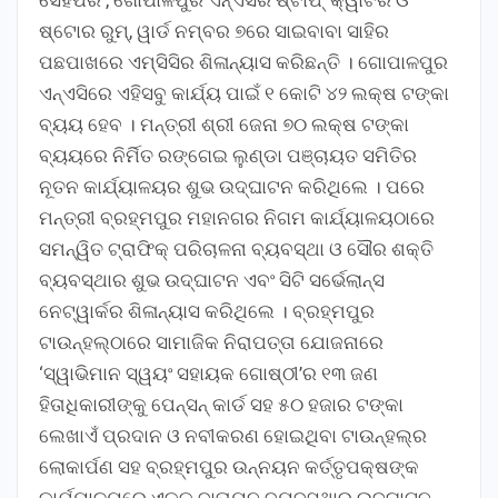
ଷ୍ଟୋର ରୁମ୍‌, ୱାର୍ଡ ନମ୍ବର ୭ରେ ସାଇବାବା ସାହିର
ପଛପାଖରେ ଏମ୍‌ସିସିର ଶିଳାନ୍ୟାସ କରିଛନ୍ତି । ଗୋପାଳପୁର
ଏନ୍‌ଏସିରେ ଏହିସବୁ କାର୍ଯ୍ୟ ପାଇଁ ୧ କୋଟି ୪୨ ଲକ୍ଷ ଟଙ୍କା
ବ୍ୟୟ ହେବ । ମନ୍ତ୍ରୀ ଶ୍ରୀ ଜେନା ୭୦ ଲକ୍ଷ ଟଙ୍କା
ବ୍ୟୟରେ ନିର୍ମିତ ରଙ୍ଗେଇ ଲୁଣ୍ଡା ପଞ୍ଚାୟତ ସମିତିର
ନୂତନ କାର୍ଯ୍ୟାଳୟର ଶୁଭ ଉଦ୍‌ଘାଟନ କରିଥିଲେ । ପରେ
ମନ୍ତ୍ରୀ ବ୍ରହ୍ମପୁର ମହାନଗର ନିଗମ କାର୍ଯ୍ୟାଳୟଠାରେ
ସମନ୍ୱିତ ଟ୍ରାଫିକ୍‌ ପରିଚାଳନା ବ୍ୟବସ୍ଥା ଓ ସୌର ଶକ୍ତି
ବ୍ୟବସ୍ଥାର ଶୁଭ ଉଦ୍‌ଘାଟନ ଏବଂ ସିଟି ସର୍ଭେଲାନ୍ସ
ନେଟ୍‌ୱାର୍କର ଶିଳାନ୍ୟାସ କରିଥିଲେ । ବ୍ରହ୍ମପୁର
ଟାଉନ୍‌ହଲ୍‌ଠାରେ ସାମାଜିକ ନିରାପତ୍ତା ଯୋଜନାରେ
‘ସ୍ୱାଭିମାନ ସ୍ୱୟଂ ସହାୟକ ଗୋଷ୍ଠୀ’ର ୧୩ ଜଣ
ହିତାଧିକାରୀଙ୍କୁ ପେନ୍‌ସନ୍‌ କାର୍ଡ ସହ ୫୦ ହଜାର ଟଙ୍କା
ଲେଖାଏଁ ପ୍ରଦାନ ଓ ନବୀକରଣ ହୋଇଥିବା ଟାଉନ୍‌ହଲ୍‌ର
ଲୋକାର୍ପଣ ସହ ବ୍ରହ୍ମପୁର ଉନ୍ନୟନ କର୍ତ୍ତୃପକ୍ଷଙ୍କ
କାର୍ଯ୍ୟାଳୟରେ ଏକକ ବାତାୟନ ବ୍ୟବସ୍ଥାର ଉଦ୍‌ଘାଟନ