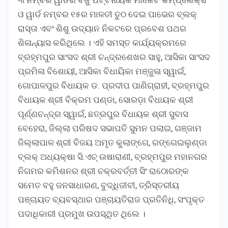
ଓ ୱାର୍ଡ ନମ୍ବର ୧୫ର ମାଳତୀ ତୁଠ ଦେଇ ପାଭେର ବ୍ଲକ୍‌
ରାସ୍ତା ଏବଂ ଶିଶୁ ଉଦ୍ୟାନ ନିକଟରେ ପ୍ରବେଶ ପଥର
ଶିଳାନ୍ୟାସ କରିଥିଲେ । ଏହି ସମସ୍ତ କାର୍ଯ୍ୟକ୍ରମରେ
ବ୍ରହ୍ମପୁର ସାଂସଦ ଶ୍ରୀ ଚନ୍ଦ୍ରଶେଖର ସାହୁ, ଆସିକା ସାଂସଦ
ପ୍ରମିଳା ବିଶୋୟୀ, ଆସିକା ବିଧାୟିକା ମଞ୍ଜୁଳା ସ୍ୱାଇଁ,
ଗୋପାଳପୁର ବିଧାୟକ ଡ. ପ୍ରଦୀପ ପାଣିଗ୍ରାହୀ, ବ୍ରହ୍ମପୁର
ବିଧାୟକ ଶ୍ରୀ ବିକ୍ରମ ପଣ୍ଡା, ସୋରଡ଼ା ବିଧାୟକ ଶ୍ରୀ
ପୂର୍ଣ୍ଣଚନ୍ଦ୍ର ସ୍ୱାଇଁ, ଛତ୍ରପୁର ବିଧାୟକ ଶ୍ରୀ ସୁବାସ
ବେହେରା, ଜିଲ୍ଲା ପରିଷଦ ସଭାପତି ସୁମନ ପଲାଇ, ଗଞ୍ଜାମ
ଜିଲ୍ଲାପାଳ ଶ୍ରୀ ବିଜୟ ଅମୃତ କୁଲାଙ୍ଗେ, ରଙ୍ଗେଇଲୁଣ୍ଡା
ବ୍ଲକ୍‌ ଅଧ୍ୟକ୍ଷା ସି.ଏଚ୍‌ ଉଷାରାଣୀ, ବ୍ରହ୍ମପୁର ମହାନଗର
ନିଗମର କମିଶନର ଶ୍ରୀ ଚକ୍ରବର୍ତ୍ତୀ ସିଂ ରାଠୋରଙ୍କ
ସମେତ ବହୁ ଜନସାଧାରଣ, ବୁଦ୍ଧିଜୀବୀ, ତ୍ରିସ୍ତରୀୟ
ପଞ୍ଚାୟତ ବ୍ୟବସ୍ଥାର ପଞ୍ଚାୟତିରାଜ ପ୍ରତିନିଧି, ସଂପୃକ୍ତ
ପଦାଧିକାରୀ ପ୍ରମୁଖ ଉପସ୍ଥିତ ଥିଲେ ।