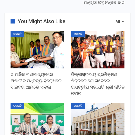
ମନ୍ତ୍ରୀ ରଘୁନନ୍ଦନ ଦାସ
You Might Also Like
All
ରାଜନୀତି
ରାଜନୀତି
ସାମାଜିକ ଗଣମାଧ୍ୟମରେ
ଜିଲ୍ଲାସ୍ତରୀୟ ପ୍ରଶିକ୍ଷଣ
ଅଶାଳୀନ ମନ୍ତବ୍ୟ ବିରୋଧରେ
ଶିବିରରେ ଯୋଗଦେଲେ
ସାଇବର ଥାନାରେ ଏତଲା
ରାଷ୍ଟ୍ରୀୟ ସଭାପତି ଶ୍ରୀ ନୀତିନ
ନବୀନ
ରାଜନୀତି
ରାଜନୀତି