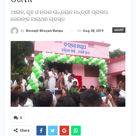
ଆଇନ, ଗୃହ ଓ ନଗର ଉନ୍ନୟନ ମନ୍ତ୍ରୀ ପ୍ରତାପ
ଜେନାଙ୍କ ମାରାଥନ ଗ୍ରସ୍ତ
ରାଜନୀତି
On
Aug 28, 2019
By
Biswajit Bhuyan/Baripada
0
Share