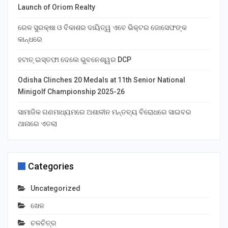
Launch of Oriom Realty
ରେଳ ସୁରକ୍ଷା ଓ ବିକାଶର ଦାୟିତ୍ୱ ଏବେ ଭିକ୍ଟର ଜୋସେଫଙ୍କ
କାନ୍ଧରେ
ହଟାତ୍ ଇସ୍ତଫା ଦେଲେ ଭୁବନେଶ୍ୱର DCP
Odisha Clinches 20 Medals at 11th Senior National
Minigolf Championship 2025-26
ସାମାଜିକ ଗଣମାଧ୍ୟମରେ ଅଶାଳୀନ ମନ୍ତବ୍ୟ ବିରୋଧରେ ସାଇବର
ଥାନାରେ ଏତଲା
Categories
Uncategorized
ଖେଳ
ଚଳଚିତ୍ର