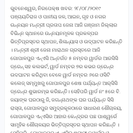
ଭୁବନେଶ୍ୱର, ନିରପେକ୍ଷ ଖବର: ୨୮/୦୮/୨୦୧୯
ପଞ୍ଚାୟତିରାଜ ଓ ପାନୀୟ ଜଳ, ଆଇନ, ଗୃହ ଓ ନଗର
ଉନ୍ନୟନ ମନ୍ତ୍ରୀ ପ୍ରତାପ ଜେନା ଆଜି ଗଞ୍ଜାମ ଜିଲ୍ଲାର
ବିଭିନ୍ନ ସ୍ଥାନରେ ଉନ୍ନୟନମୂଳକ ପ୍ରକଳ୍ପର
ଭିତ୍ତିପ୍ରସ୍ତର ସ୍ଥାପନ, ଶିଳାନ୍ୟାସ ଓ ଉଦ୍‌ଘାଟନ କରିଛନ୍ତି
। ମନ୍ତ୍ରୀ ଶ୍ରୀ ଜେନା ମାରାଥନ ଗ୍ରସ୍ତରେ ଆଜି
ଗୋପାଳପୁର ଏନ୍‌ଏସି ଅନ୍ତର୍ଗତ ୫ ନମ୍ବର ୱାର୍ଡର ଆରସିସି
ଡ୍ରେନ୍‌ ସହ କଲଭର୍ଟ, ୱାର୍ଡ ନମ୍ବର ୭ର କଭର ଡ୍ରେନ୍‌ର
ଉଦଘାଟନ କରିଥିବା ବେଳେ ୱାର୍ଡ ନମ୍ବର ୬ରେ ଓସିଟି
କଲେଜ୍‌ ସମ୍ମୁଖରୁ ଗୋପାଳପୁର ଶେଷ ପର୍ଯ୍ୟନ୍ତ ଆର୍‌ସିସି
ଡ୍ରେନ୍‌ର ଶୁଭାରମ୍ଭ କରିଛନ୍ତି। ସେହିପରି ୱାର୍ଡ ନଂ ୫ରେ ବି.
ଜୟାଙ୍କ ଘରଠାରୁ ଜି, ଜଗନ୍ନାଥଙ୍କ ଘର ପର୍ଯ୍ୟନ୍ତ ସିସି
ରାସ୍ତା, ଗୋପାଳପୁର ସମୁଦ୍ରକୂଳଠାରେ ସାଧାରଣ ଶୌଚାଳୟ,
ଗୋପାଳପୁର ଏନ୍‌ଏସିର ଆହାର କେନ୍ଦ୍ରର ପଛ ପାଶ୍ୱର୍ରେ
ସାମୂହିକ ଶୌଚାଳୟର ଭିତ୍ତିପ୍ରସ୍ତର ସ୍ଥାପନ କରିଛନ୍ତି ।
ସେହିପରି , ଗୋପାଳପୁର ଏନ୍‌ଏସିର ଷ୍ଟାଫ୍‌ କ୍ୱାର୍ଟର ଓ