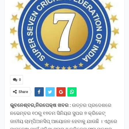
0
Share
ଭୁବନେଶ୍ବର,ନିରପେକ୍ଷ ଖବର :
ଉତ୍ତର ପ୍ରଦେଶରେ
ନଭେମ୍ବର ୧୦ରୁ ୧୭ତମ ସିନିୟର ସୁପର ୭ କ୍ରିକେଟ୍
ଜାତୀୟ ଚାମ୍ପିଅନସିପ୍ ଆୟୋଜନ ହେବାକୁ ଯାଉଛି । ଏଥିରେ