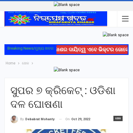
Breaking News/ମୁଖ୍ୟ ଖବର:
ରେଳ ସୁରକ୍ଷା ଓ ବିକାଶର ଦାୟିତ୍ୱ ଏବେ ଭିକ୍ଟର ଜୋସେଫଙ
Home
ଖେଳ
ସୁପର ୭ କ୍ରିକେଟ୍ : ଓଡିଶା
ଦଳ ଘୋଷଣା
ଖେଳ
On
Oct 29, 2022
By
Debabrat Mohanty