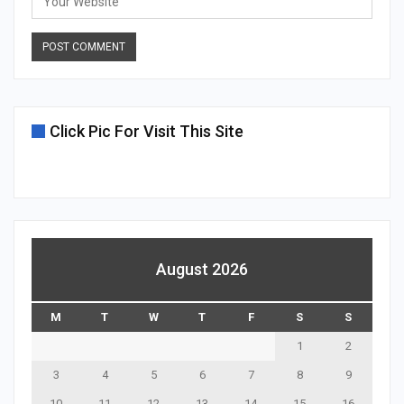
Click Pic For Visit This Site
August 2026
M
T
W
T
F
S
S
1
2
3
4
5
6
7
8
9
10
11
12
13
14
15
16