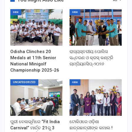
ଖେଳ
ଖେଳ
Odisha Clinches 20
ରାଜ୍ୟସ୍ତରୀୟ ପୋଲିସ
Medals at 11th Senior
ସନ୍ତରଣ ଓ କ୍ରସ୍ କଣ୍ଟ୍ରି
National Minigolf
ଚାମ୍ପିୟନସିପ୍-୨୦୨୬
Championship 2025-26
UNCATEGORIZED
ଖେଳ
ପୁରୀ ବେଳାଭୂମିରେ “Fit India
ଟୋକିଓରେ ଓଡ଼ିଶା
Carnival” ମାର୍ଚ୍ଚ 21ରୁ 3
ଛାତ୍ରଛାତ୍ରୀଙ୍କ କମାଲ !