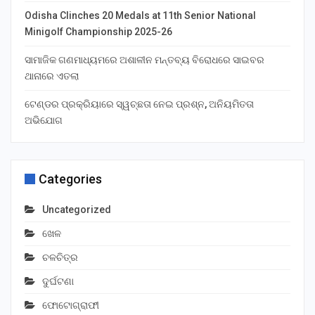
Odisha Clinches 20 Medals at 11th Senior National
Minigolf Championship 2025-26
ସାମାଜିକ ଗଣମାଧ୍ୟମରେ ଅଶାଳୀନ ମନ୍ତବ୍ୟ ବିରୋଧରେ ସାଇବର
ଥାନାରେ ଏତଲା
ଟେଣ୍ଡର ପ୍ରକ୍ରିୟାରେ ସ୍ୱଚ୍ଛତା ନେଇ ପ୍ରଶ୍ନ, ଅନିୟମିତତା
ଅଭିଯୋଗ
Categories
Uncategorized
ଖେଳ
ଚଳଚିତ୍ର
ଦୁର୍ଘଟଣା
ଫୋଟୋଗ୍ରାଫୀ