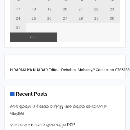
17
18
19
20
21
22
23
24
25
26
27
28
29
30
31
« Jul
NIRAPAKHYA KHABAR Editor:: Debabrat Mohanty// Contact:no-0785388
Recent Posts
ରେଳ ସୁରକ୍ଷା ଓ ବିକାଶର ଦାୟିତ୍ୱ ଏବେ ଭିକ୍ଟର ଜୋସେଫଙ୍କ
କାନ୍ଧରେ
ହଟାତ୍ ଇସ୍ତଫା ଦେଲେ ଭୁବନେଶ୍ୱର DCP