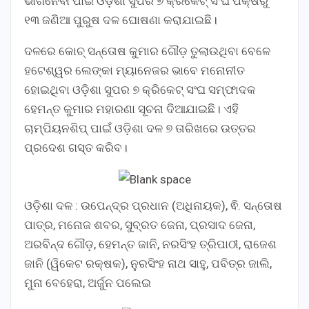
ଭାଗନେଵା ପାଇଁ ଓଡ଼ିଶା ସୁପର ୭ କ୍ରିକେଟ୍ ସଂଘ ପକ୍ଷରୁ
୧୩ ଜଣିଆ ପୁରୁଷ ଦଳ ଘୋଷଣା କରାଯାଇଛି।
ଦଳରେ କୋଚ୍ ସନ୍ତୋଷ କୁମାର ଗୌଡ଼ ତୁଲାଉଥିବା ବେଳେ
ହଟେଶ୍ୱର ଲେଙ୍କା ମ୍ୟାନେଜର ଭାବେ ମନୋନୀତ
ହୋଇଥିବା ଓଡ଼ିଶା ସୁପର ୭ କ୍ରିକେଟ୍ ସଂଘ ସମ୍ଫାଦକ
ହେମନ୍ତ କୁମାର ମହାରଣା ସୂଚନା ଦିଆଯାଇଛି। ଏହି
ଚାମ୍ପିୟନଶିପ୍ ପାଇଁ ଓଡ଼ିଶା ଦଳ ୭ ତାରିଖରେ ଉତ୍ତର
ପ୍ରଦେଶ ଗସ୍ତ କରିବ।
ଓଡ଼ିଶା ଦଳ : ଉପେନ୍ଦ୍ର ପ୍ରଧାନ (ଅଧିନାୟକ), ଵି. ସନ୍ତୋଷ
ପାତ୍ର, ମନୋଜ ଶବର, ସୁବ୍ରତ ଜେନା, ପ୍ରସାଦ ଜେନା,
ଅରବିନ୍ଦ ଗୌଡ଼, ହେମନ୍ତ ଜାନି, ନରସିଂହ ତ୍ରିପାଠୀ, ରାଜେଶ
ଜାନି (ୱିକେଟ ରକ୍ଷକ), ନୁରସିଂହ ନାଥ ସାହୁ, ପବିତ୍ର ଜାଲି,
ମୁନା ବେହେରା, ଅର୍ଜୁନ ପଲେଇ