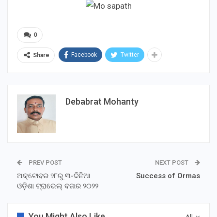
0
Facebook
Twitter
Share
Debabrat Mohanty
PREV POST
NEXT POST
ଅକ୍ଟୋବର ୨୮ରୁ ୩-ଦିନିଆ
Success of Ormas
ଓଡ଼ିଶା ଟ୍ରାଭେଲ୍ ବଜାର ୨୦୨୨
You Might Also Like
All