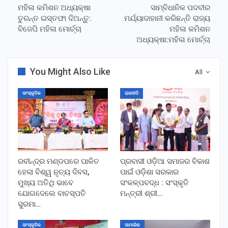
ମହିଳା କମିଶନ ଅଧ୍ୟକ୍ଷା
ସାମ୍ବିଧାନିକ ପଦବୀର
ତୁରନ୍ତ ଇସ୍ତଫା ଦିଅନ୍ତୁ:
ମର୍ଯ୍ୟାଦାହାନୀ କରିଛନ୍ତି ରାଜ୍ୟ
ବିଜେପି ମହିଳା ମୋର୍ଚ୍ଚା
ମହିଳା କମିଶନ
ଅଧ୍ୟକ୍ଷା:ମହିଳା ମୋର୍ଚ୍ଚା
You Might Also Like
All
ସାଂସ୍କୃତିକ
ରାଜନୀତି
ରବୀନ୍ଦ୍ର ମଣ୍ଡପରେ ପାଳିତ
ପ୍ରବାସୀ ଓଡ଼ିଆ ସମାଜର ବିକାଶ
ହେଲା ବିଶ୍ୱ ନୃତ୍ୟ ଦିବସ,
ପାଇଁ ଓଡ଼ିଶା ସରକାର
ମୁଖ୍ୟ ଅତିଥି ଭାବେ
ସଂକଳ୍ପବଦ୍ଧ : ସଂସ୍କୃତି
ଯୋଗଦେଲେ ବାଚସ୍ପତି
ମନ୍ତ୍ରୀ ଶ୍ରୀ…
ସୁରମା…
ସାଂସ୍କୃତିକ
ସାମାଜିକ