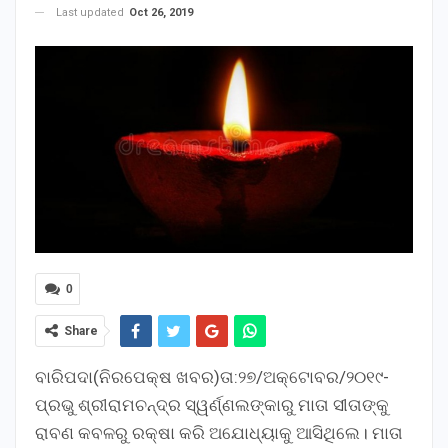
Last updated
Oct 26, 2019
0
Share
ବାରିପଦା(ନିରପେକ୍ଷ ଖବର)ତା:୨୭/ଅକ୍ଟୋବର/୨୦୧୯-
ପ୍ରଭୁ ଶ୍ରୀରାମଚନ୍ଦ୍ର ସ୍ୱର୍ଣ୍ଣଲଙ୍କାରୁ ମାତା ସୀତାଙ୍କୁ
ରାବଣ କବଳରୁ ରକ୍ଷା କରି ଅଯୋଧ୍ୟାକୁ ଆସିଥିଲେ। ମାତା