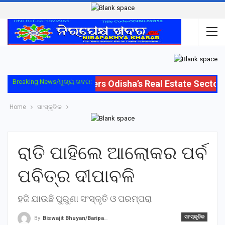
Breaking News/ମୁଖ୍ୟ ଖବର:
Oriom Group Enters Odisha’s Real Estate Sector wi
Home
ସାଂସ୍କୃତିକ
ରାତି ପାହିଲେ ଆଲୋକର ପର୍ବ
ପବିତ୍ର ଦୀପାବଳି
ହଜି ଯାଉଛି ପୁରୁଣା ସଂସ୍କୃତି ଓ ପରମ୍ପରା
ସାଂସ୍କୃତିକ
By
Biswajit Bhuyan/Baripada